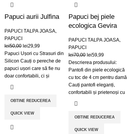
Papuci aurii Julfina
Papuci bej piele
ecologica Gevira
PAPUCI TALPA JOASA
,
PAPUCI
PAPUCI TALPA JOASA
,
Prețul
Prețul
lei
50,00
lei
29,99
PAPUCI
inițial
curent
Papuci Ușori cu Strasuri din
Prețul
Prețul
lei
70,00
lei
59,99
a
este:
Silicon Cauți o pereche de
inițial
curent
Descrierea produsului:
fost:
lei29,99.
papuci ușori care să fie nu
a
este:
Pantofi din piele ecologică
lei50,00.
doar confortabili, ci și
fost:
lei59,99.
cu toc de 4 cm pentru damă
lei70,00.
Cauți pantofi eleganți,
confortabili și prietenoși cu
OBTINE REDUCEREA
QUICK VIEW
OBTINE REDUCEREA
QUICK VIEW