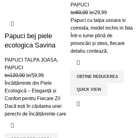
PAPUCI
Prețul
Prețul
lei
60,00
lei
29,99
inițial
curent
Papuci cu talpa usoara si
a
este:
comoda, model inchis in fata
Papuci bej piele
fost:
lei29,99.
Într-o lume plină de
lei60,00.
provocări și stres, fiecare
ecologica Savina
detaliu contează,
PAPUCI TALPA JOASA
,
PAPUCI
Prețul
Prețul
lei
120,00
lei
59,99
OBTINE REDUCEREA
inițial
curent
Încălțăminte din Piele
QUICK VIEW
a
este:
Ecologică – Eleganță și
fost:
lei59,99.
Confort pentru Fiecare Zi!
lei120,00.
Dacă ești în căutarea unei
perechi de încălțăminte care