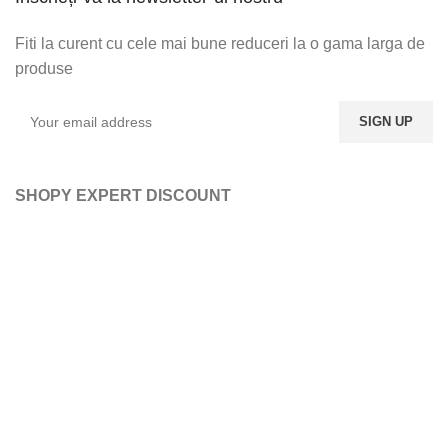
Fiti la curent cu cele mai bune reduceri la o gama larga de
produse
SHOPY EXPERT DISCOUNT
ABONATI-VA LA NEWSLETTER-UL NOSTRU
DORITI SA FITI LA
CURENT CU ULTIMELE
OFERTE, LA O GAMA