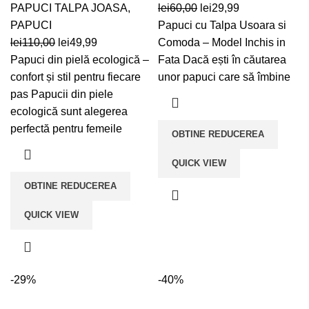
Prețul
Prețul
PAPUCI TALPA JOASA
,
lei
60,00
lei
29,99
inițial
curent
PAPUCI
Papuci cu Talpa Usoara si
Prețul
Prețul
a
este:
lei
110,00
lei
49,99
Comoda – Model Inchis in
inițial
curent
fost:
lei29,99.
Papuci din pielă ecologică –
Fata Dacă ești în căutarea
a
este:
lei60,00.
confort și stil pentru fiecare
unor papuci care să îmbine
fost:
lei49,99.
pas Papucii din piele
lei110,00.
ecologică sunt alegerea
perfectă pentru femeile
OBTINE REDUCEREA
QUICK VIEW
OBTINE REDUCEREA
QUICK VIEW
-29%
-40%