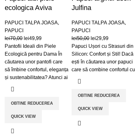
ecologica Aviva
Julfina
PAPUCI TALPA JOASA
,
PAPUCI TALPA JOASA
,
PAPUCI
PAPUCI
Prețul
Prețul
Prețul
Prețul
lei
70,00
lei
49,99
lei
50,00
lei
29,99
inițial
curent
inițial
curent
Pantofii Ideali din Piele
Papuci Ușori cu Strasuri din
a
este:
a
este:
Ecologică pentru Dama În
Silicon: Confort și Stil! Dacă
fost:
lei49,99.
fost:
lei29,99.
căutarea unor pantofi care
ești în căutarea unor papuci
lei70,00.
lei50,00.
să îmbine confortul, eleganța
care să combine confortul cu
și sustenabilitatea? Atunci ai
OBTINE REDUCEREA
OBTINE REDUCEREA
QUICK VIEW
QUICK VIEW