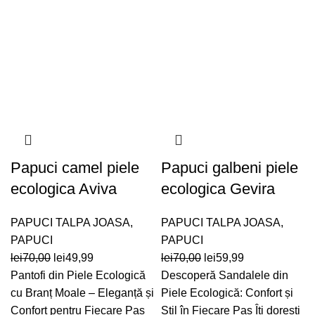
Papuci camel piele
Papuci galbeni piele
ecologica Aviva
ecologica Gevira
PAPUCI TALPA JOASA
,
PAPUCI TALPA JOASA
,
PAPUCI
PAPUCI
Prețul
Prețul
Prețul
Prețul
lei
70,00
lei
49,99
lei
70,00
lei
59,99
inițial
curent
inițial
curent
Pantofi din Piele Ecologică
Descoperă Sandalele din
a
este:
a
este:
cu Branț Moale – Eleganță și
Piele Ecologică: Confort și
fost:
lei49,99.
fost:
lei59,99.
Confort pentru Fiecare Pas
Stil în Fiecare Pas Îți dorești