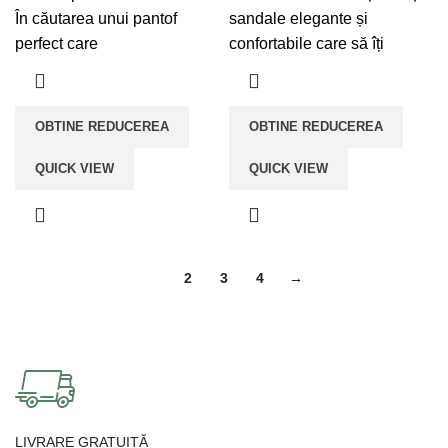
lei70,00.
lei70,00.
În căutarea unui pantof
sandale elegante și
perfect care
confortabile care să îți
OBTINE REDUCEREA
OBTINE REDUCEREA
QUICK VIEW
QUICK VIEW
1
2
3
4
→
LIVRARE GRATUITĂ