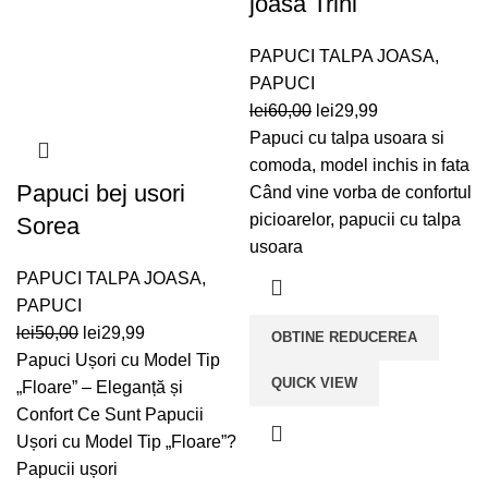
joasa Trini
PAPUCI TALPA JOASA
,
PAPUCI
Prețul
Prețul
lei
60,00
lei
29,99
inițial
curent
Papuci cu talpa usoara si
a
este:
comoda, model inchis in fata
Papuci bej usori
fost:
lei29,99.
Când vine vorba de confortul
lei60,00.
picioarelor, papucii cu talpa
Sorea
usoara
PAPUCI TALPA JOASA
,
PAPUCI
Prețul
Prețul
lei
50,00
lei
29,99
OBTINE REDUCEREA
inițial
curent
Papuci Ușori cu Model Tip
QUICK VIEW
a
este:
„Floare” – Eleganță și
fost:
lei29,99.
Confort Ce Sunt Papucii
lei50,00.
Ușori cu Model Tip „Floare”?
Papucii ușori