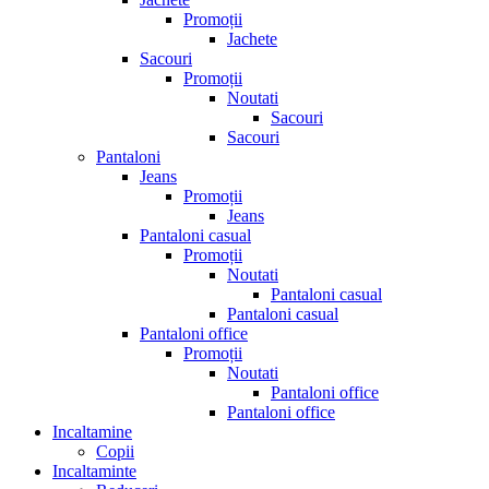
Promoții
Jachete
Sacouri
Promoții
Noutati
Sacouri
Sacouri
Pantaloni
Jeans
Promoții
Jeans
Pantaloni casual
Promoții
Noutati
Pantaloni casual
Pantaloni casual
Pantaloni office
Promoții
Noutati
Pantaloni office
Pantaloni office
Incaltamine
Copii
Incaltaminte