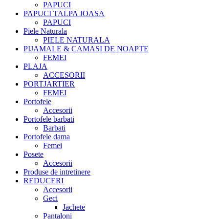
PAPUCI
PAPUCI TALPA JOASA
PAPUCI
Piele Naturala
PIELE NATURALA
PIJAMALE & CAMASI DE NOAPTE
FEMEI
PLAJA
ACCESORII
PORTJARTIER
FEMEI
Portofele
Accesorii
Portofele barbati
Barbati
Portofele dama
Femei
Posete
Accesorii
Produse de intretinere
REDUCERI
Accesorii
Geci
Jachete
Pantaloni