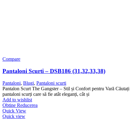
Compare
Pantaloni Scurti – DSB186 (31,32,33,38)
Pantaloni
,
Blugi
,
Pantaloni scurti
Pantalon Scurt The Gangster – Stil și Confort pentru Vară Căutați
pantaloni scurți care să fie atât eleganți, cât și
Add to wishlist
Obtine Reducerea
Quick View
Quick view