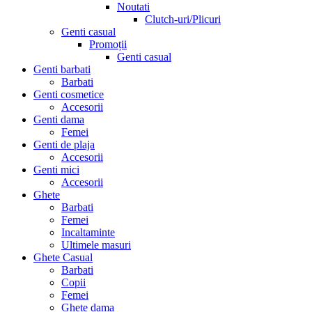
Noutati
Clutch-uri/Plicuri
Genti casual
Promoții
Genti casual
Genti barbati
Barbati
Genti cosmetice
Accesorii
Genti dama
Femei
Genti de plaja
Accesorii
Genti mici
Accesorii
Ghete
Barbati
Femei
Incaltaminte
Ultimele masuri
Ghete Casual
Barbati
Copii
Femei
Ghete dama