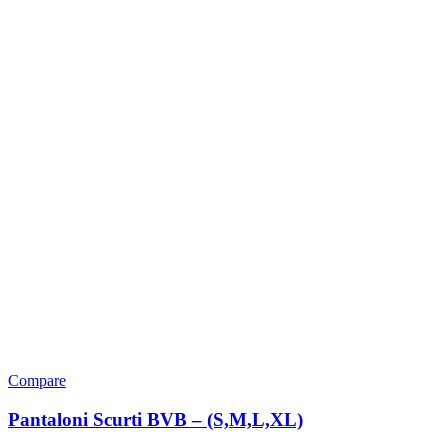
Compare
Pantaloni Scurti BVB – (S,M,L,XL)