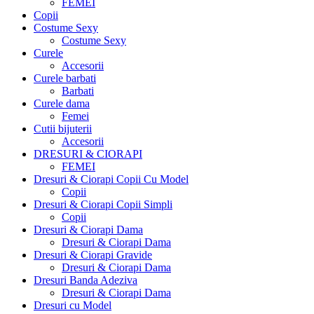
FEMEI
Copii
Costume Sexy
Costume Sexy
Curele
Accesorii
Curele barbati
Barbati
Curele dama
Femei
Cutii bijuterii
Accesorii
DRESURI & CIORAPI
FEMEI
Dresuri & Ciorapi Copii Cu Model
Copii
Dresuri & Ciorapi Copii Simpli
Copii
Dresuri & Ciorapi Dama
Dresuri & Ciorapi Dama
Dresuri & Ciorapi Gravide
Dresuri & Ciorapi Dama
Dresuri Banda Adeziva
Dresuri & Ciorapi Dama
Dresuri cu Model