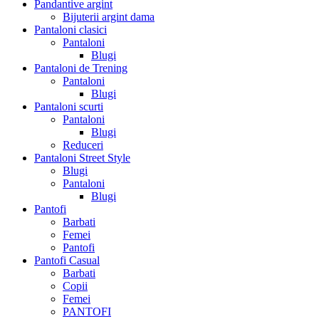
Pandantive argint
Bijuterii argint dama
Pantaloni clasici
Pantaloni
Blugi
Pantaloni de Trening
Pantaloni
Blugi
Pantaloni scurti
Pantaloni
Blugi
Reduceri
Pantaloni Street Style
Blugi
Pantaloni
Blugi
Pantofi
Barbati
Femei
Pantofi
Pantofi Casual
Barbati
Copii
Femei
PANTOFI