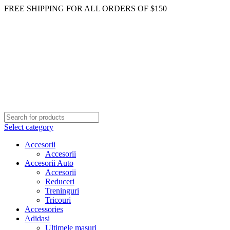
FREE SHIPPING FOR ALL ORDERS OF $150
Select category
Accesorii
Accesorii
Accesorii Auto
Accesorii
Reduceri
Treninguri
Tricouri
Accessories
Adidasi
Ultimele masuri