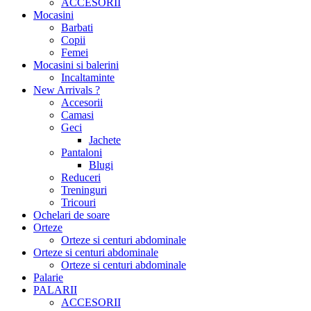
ACCESORII
Mocasini
Barbati
Copii
Femei
Mocasini si balerini
Incaltaminte
New Arrivals ?
Accesorii
Camasi
Geci
Jachete
Pantaloni
Blugi
Reduceri
Treninguri
Tricouri
Ochelari de soare
Orteze
Orteze si centuri abdominale
Orteze si centuri abdominale
Orteze si centuri abdominale
Palarie
PALARII
ACCESORII