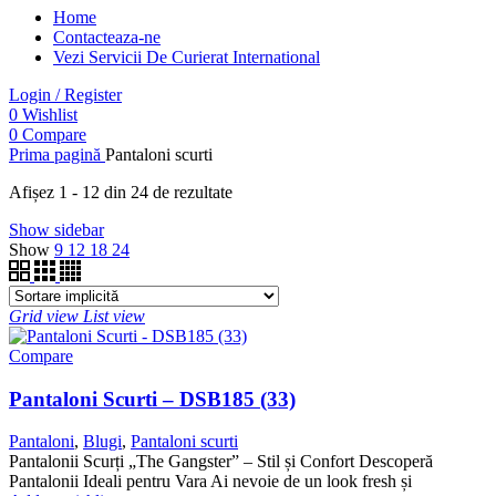
Home
Contacteaza-ne
Vezi Servicii De Curierat International
Login / Register
0
Wishlist
0
Compare
Prima pagină
Pantaloni scurti
Afișez 1 - 12 din 24 de rezultate
Show sidebar
Show
9
12
18
24
Grid view
List view
Compare
Pantaloni Scurti – DSB185 (33)
Pantaloni
,
Blugi
,
Pantaloni scurti
Pantalonii Scurți „The Gangster” – Stil și Confort Descoperă
Pantalonii Ideali pentru Vara Ai nevoie de un look fresh și