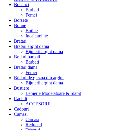
Bocanci
Barbati
Femei
Borsete
Botine
Botine
Incaltaminte
Bratari
Bratari argint dama
Bijuterii argint dama
Bratari barbati
Barbati
Bratari dama
Femei
Bratari de glezna din argint
Bijuterii argint dama
Bustiere
Lenjerie Modelatoare & Slabit
Caciuli
ACCESORII
Cadouri
Camasi
Camasi
Reduceri
Tricouri