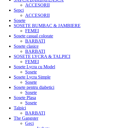
ACCESORII
Sepci
ACCESORII
Sosete
SOSETE BUMBAC & JAMBIERE
FEMEI
Sosete casual colorate
BARBATI
Sosete clasice
BARBATI
SOSETE LYCRA & TALPICI
FEMEI
Sosete Lycra cu Model
Sosete
Sosete Lycra Simple
Sosete
Sosete pentru diabetici
Sosete
Sosete Plasa
Sosete
Talpici
BARBATI
The Gangster
Geci