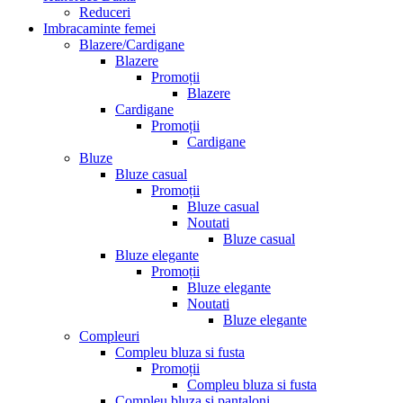
Reduceri
Imbracaminte femei
Blazere/Cardigane
Blazere
Promoții
Blazere
Cardigane
Promoții
Cardigane
Bluze
Bluze casual
Promoții
Bluze casual
Noutati
Bluze casual
Bluze elegante
Promoții
Bluze elegante
Noutati
Bluze elegante
Compleuri
Compleu bluza si fusta
Promoții
Compleu bluza si fusta
Compleu bluza si pantaloni