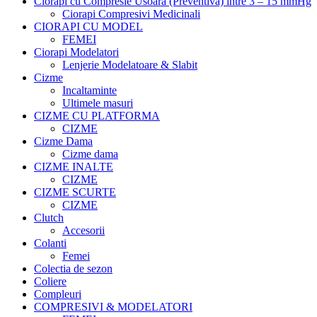
Ciorapi cu Compresie Usoara (Preventiva) intre 3 – 15 mmHg
Ciorapi Compresivi Medicinali
CIORAPI CU MODEL
FEMEI
Ciorapi Modelatori
Lenjerie Modelatoare & Slabit
Cizme
Incaltaminte
Ultimele masuri
CIZME CU PLATFORMA
CIZME
Cizme Dama
Cizme dama
CIZME INALTE
CIZME
CIZME SCURTE
CIZME
Clutch
Accesorii
Colanti
Femei
Colectia de sezon
Coliere
Compleuri
COMPRESIVI & MODELATORI