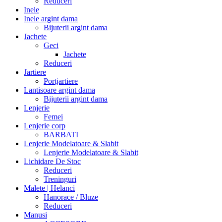
Reduceri
Inele
Inele argint dama
Bijuterii argint dama
Jachete
Geci
Jachete
Reduceri
Jartiere
Portjartiere
Lantisoare argint dama
Bijuterii argint dama
Lenjerie
Femei
Lenjerie corp
BARBATI
Lenjerie Modelatoare & Slabit
Lenjerie Modelatoare & Slabit
Lichidare De Stoc
Reduceri
Treninguri
Malete | Helanci
Hanorace / Bluze
Reduceri
Manusi