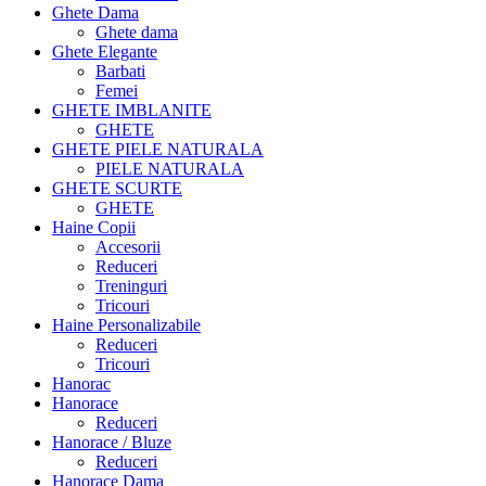
Ghete Dama
Ghete dama
Ghete Elegante
Barbati
Femei
GHETE IMBLANITE
GHETE
GHETE PIELE NATURALA
PIELE NATURALA
GHETE SCURTE
GHETE
Haine Copii
Accesorii
Reduceri
Treninguri
Tricouri
Haine Personalizabile
Reduceri
Tricouri
Hanorac
Hanorace
Reduceri
Hanorace / Bluze
Reduceri
Hanorace Dama