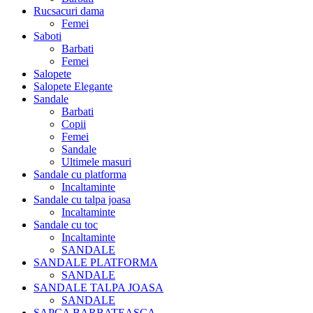
Rucsacuri dama
Femei
Saboti
Barbati
Femei
Salopete
Salopete Elegante
Sandale
Barbati
Copii
Femei
Sandale
Ultimele masuri
Sandale cu platforma
Incaltaminte
Sandale cu talpa joasa
Incaltaminte
Sandale cu toc
Incaltaminte
SANDALE
SANDALE PLATFORMA
SANDALE
SANDALE TALPA JOASA
SANDALE
SAPCA BARBATEASCA