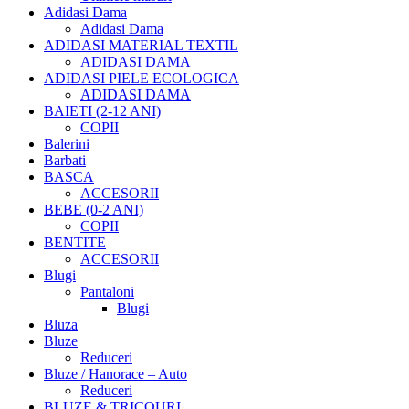
Adidasi Dama
Adidasi Dama
ADIDASI MATERIAL TEXTIL
ADIDASI DAMA
ADIDASI PIELE ECOLOGICA
ADIDASI DAMA
BAIETI (2-12 ANI)
COPII
Balerini
Barbati
BASCA
ACCESORII
BEBE (0-2 ANI)
COPII
BENTITE
ACCESORII
Blugi
Pantaloni
Blugi
Bluza
Bluze
Reduceri
Bluze / Hanorace – Auto
Reduceri
BLUZE & TRICOURI