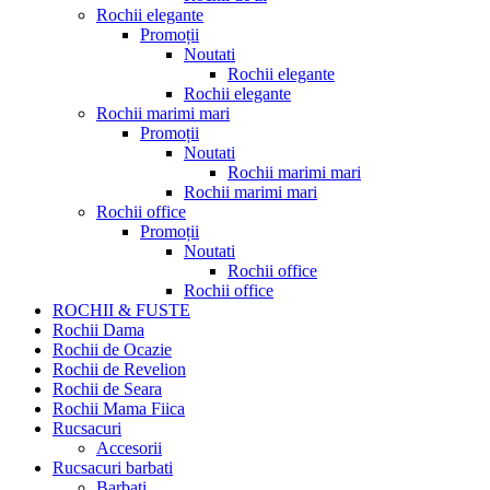
Rochii elegante
Promoții
Noutati
Rochii elegante
Rochii elegante
Rochii marimi mari
Promoții
Noutati
Rochii marimi mari
Rochii marimi mari
Rochii office
Promoții
Noutati
Rochii office
Rochii office
ROCHII & FUSTE
Rochii Dama
Rochii de Ocazie
Rochii de Revelion
Rochii de Seara
Rochii Mama Fiica
Rucsacuri
Accesorii
Rucsacuri barbati
Barbati