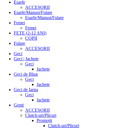
Esarfe
ACCESORII
Esarfe/Manusi/Fulare
Esarfe/Manusi/Fulare
Femei
Femei
FETE (2-12 ANI)
COPII
Fulare
ACCESORII
Geci
Geci | Jachete
Geci
Jachete
Geci de Blug
Geci
Jachete
Geci de Iarna
Geci
Jachete
Genti
ACCESORII
Clutch-uri/Plicuri
Promoții
Clutch-uri/Plicuri