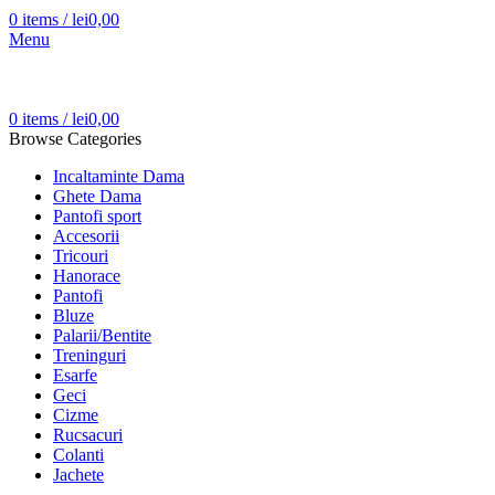
0
items
/
lei
0,00
Menu
0
items
/
lei
0,00
Browse Categories
Incaltaminte Dama
Ghete Dama
Pantofi sport
Accesorii
Tricouri
Hanorace
Pantofi
Bluze
Palarii/Bentite
Treninguri
Esarfe
Geci
Cizme
Rucsacuri
Colanti
Jachete