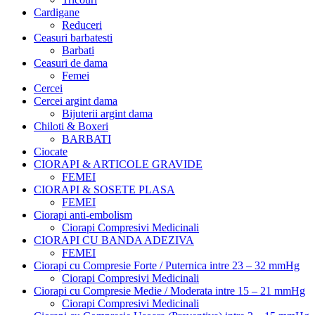
Cardigane
Reduceri
Ceasuri barbatesti
Barbati
Ceasuri de dama
Femei
Cercei
Cercei argint dama
Bijuterii argint dama
Chiloti & Boxeri
BARBATI
Ciocate
CIORAPI & ARTICOLE GRAVIDE
FEMEI
CIORAPI & SOSETE PLASA
FEMEI
Ciorapi anti-embolism
Ciorapi Compresivi Medicinali
CIORAPI CU BANDA ADEZIVA
FEMEI
Ciorapi cu Compresie Forte / Puternica intre 23 – 32 mmHg
Ciorapi Compresivi Medicinali
Ciorapi cu Compresie Medie / Moderata intre 15 – 21 mmHg
Ciorapi Compresivi Medicinali