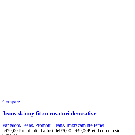
Compare
Jeans skinny fit cu rosaturi decorative
Pantaloni
,
Jeans
,
Promoții
,
Jeans
,
Imbracaminte femei
lei
79,00
Prețul inițial a fost: lei79,00.
lei
39,00
Prețul curent este: