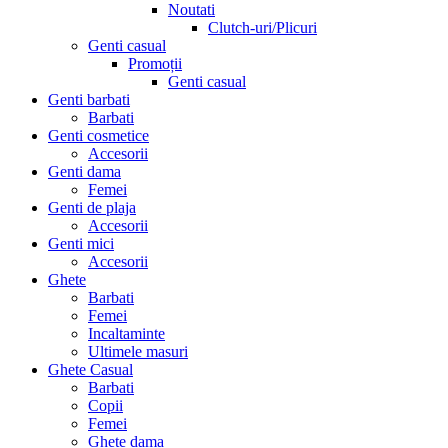
Noutati
Clutch-uri/Plicuri
Genti casual
Promoții
Genti casual
Genti barbati
Barbati
Genti cosmetice
Accesorii
Genti dama
Femei
Genti de plaja
Accesorii
Genti mici
Accesorii
Ghete
Barbati
Femei
Incaltaminte
Ultimele masuri
Ghete Casual
Barbati
Copii
Femei
Ghete dama