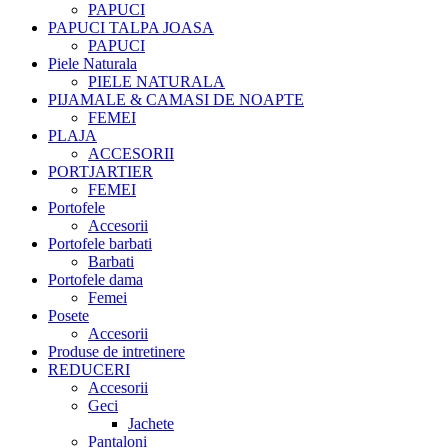
PAPUCI
PAPUCI TALPA JOASA
PAPUCI
Piele Naturala
PIELE NATURALA
PIJAMALE & CAMASI DE NOAPTE
FEMEI
PLAJA
ACCESORII
PORTJARTIER
FEMEI
Portofele
Accesorii
Portofele barbati
Barbati
Portofele dama
Femei
Posete
Accesorii
Produse de intretinere
REDUCERI
Accesorii
Geci
Jachete
Pantaloni