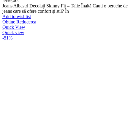
lei39,00.
Jeans Albastri Decolați Skinny Fit – Talie Înaltă Cauți o pereche de
jeans care să ofere confort și stil? În
Add to wishlist
Obtine Reducerea
Quick View
Quick view
-51%