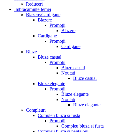
Reduceri
Imbracaminte femei
Blazere/Cardigane
Blazere
Promoții
Blazere
Cardigane
Promoții
Cardigane
Bluze
Bluze casual
Promoții
Bluze casual
Noutati
Bluze casual
Bluze elegante
Promoții
Bluze elegante
Noutati
Bluze elegante
Compleuri
Compleu bluza si fusta
Promoții
Compleu bluza si fusta
Compleu bluza si pantaloni