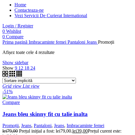
Home
Contacteaza-ne
Vezi Servicii De Curierat International
Login / Register
0
Wishlist
0
Compare
Prima pagină
Imbracaminte femei
Pantaloni
Jeans
Promoții
Afișez toate cele 4 rezultate
Show sidebar
Show
9
12
18
24
Grid view
List view
-51%
Compare
Jeans bleu skinny fit cu talie inalta
Promoții
,
Jeans
,
Pantaloni
,
Jeans
,
Imbracaminte femei
lei
79,00
Prețul inițial a fost: lei79,00.
lei
39,00
Prețul curent este: