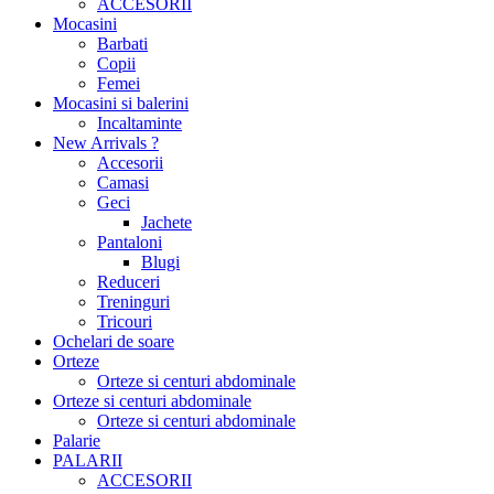
ACCESORII
Mocasini
Barbati
Copii
Femei
Mocasini si balerini
Incaltaminte
New Arrivals ?
Accesorii
Camasi
Geci
Jachete
Pantaloni
Blugi
Reduceri
Treninguri
Tricouri
Ochelari de soare
Orteze
Orteze si centuri abdominale
Orteze si centuri abdominale
Orteze si centuri abdominale
Palarie
PALARII
ACCESORII