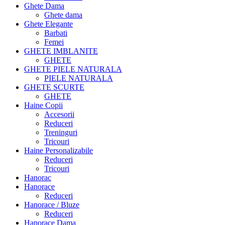
Ghete Dama
Ghete dama
Ghete Elegante
Barbati
Femei
GHETE IMBLANITE
GHETE
GHETE PIELE NATURALA
PIELE NATURALA
GHETE SCURTE
GHETE
Haine Copii
Accesorii
Reduceri
Treninguri
Tricouri
Haine Personalizabile
Reduceri
Tricouri
Hanorac
Hanorace
Reduceri
Hanorace / Bluze
Reduceri
Hanorace Dama