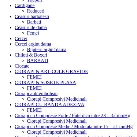
Cardigane
Reduceri
Ceasuri barbatesti
Barbati
Ceasuri de dama
Femei
Cercei
Cercei argint dama
Bijuterii argint dama
Chiloti & Boxeri
BARBATI
Ciocate
CIORAPI & ARTICOLE GRAVIDE
FEMEI
CIORAPI & SOSETE PLASA
FEMEI
Ciorapi anti-embolism
Ciorapi Compresivi Medicinali
CIORAPI CU BANDA ADEZIVA
FEMEI
Ciorapi cu Compresie Forte / Puternica intre 23 – 32 mmHg
Ciorapi Compresivi Medicinali
Ciorapi cu Compresie Medie / Moderata intre 15 – 21 mmHg
Ciorapi Compresivi Medicinali