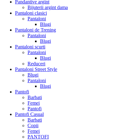
Pandantive argint
Bijuterii argint dama
Pantaloni clasici
Pantaloni
Blugi
Pantaloni de Trening
Pantaloni
Blugi
Pantaloni scurti
Pantaloni
Blugi
Reduceri
Pantaloni Street Style
Blugi
Pantaloni
Blugi
Pantofi
Barbati
Femei
Pantofi
Pantofi Casual
Barbati
Copii
Femei
PANTOFI