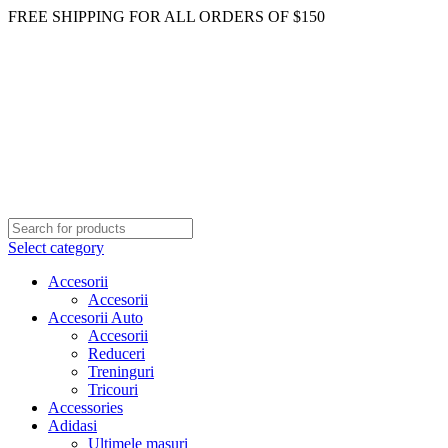
FREE SHIPPING FOR ALL ORDERS OF $150
Select category
Accesorii
Accesorii
Accesorii Auto
Accesorii
Reduceri
Treninguri
Tricouri
Accessories
Adidasi
Ultimele masuri