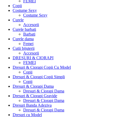
FEMEI
Copii
Costume Sexy
Costume Sexy
Curele
Accesorii
Curele barbati
Barbati
Curele dama
Femei
Cutii bijuterii
Accesorii
DRESURI & CIORAPI
FEMEI
Dresuri & Ciorapi Copii Cu Model
Copii
Dresuri & Ciorapi Copii Simpli
Copii
Dresuri & Ciorapi Dama
Dresuri & Ciorapi Dama
Dresuri & Ciorapi Gravide
Dresuri & Ciorapi Dama
Dresuri Banda Adeziva
Dresuri & Ciorapi Dama
Dresuri cu Model