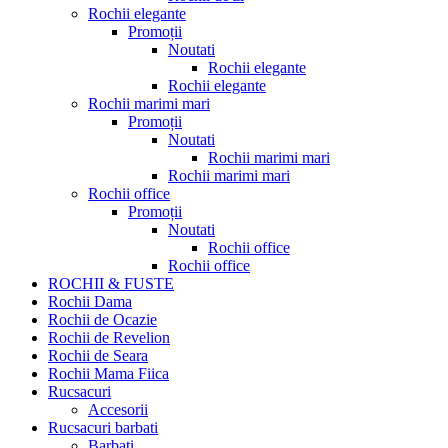
Rochii elegante
Promoții
Noutati
Rochii elegante
Rochii elegante
Rochii marimi mari
Promoții
Noutati
Rochii marimi mari
Rochii marimi mari
Rochii office
Promoții
Noutati
Rochii office
Rochii office
ROCHII & FUSTE
Rochii Dama
Rochii de Ocazie
Rochii de Revelion
Rochii de Seara
Rochii Mama Fiica
Rucsacuri
Accesorii
Rucsacuri barbati
Barbati