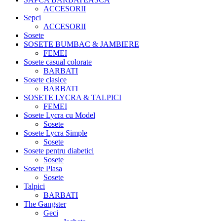
ACCESORII
Sepci
ACCESORII
Sosete
SOSETE BUMBAC & JAMBIERE
FEMEI
Sosete casual colorate
BARBATI
Sosete clasice
BARBATI
SOSETE LYCRA & TALPICI
FEMEI
Sosete Lycra cu Model
Sosete
Sosete Lycra Simple
Sosete
Sosete pentru diabetici
Sosete
Sosete Plasa
Sosete
Talpici
BARBATI
The Gangster
Geci