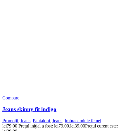
Compare
Jeans skinny fit indigo
Promoții
,
Jeans
,
Pantaloni
,
Jeans
,
Imbracaminte femei
lei
79,00
Prețul inițial a fost: lei79,00.
lei
39,00
Prețul curent este: