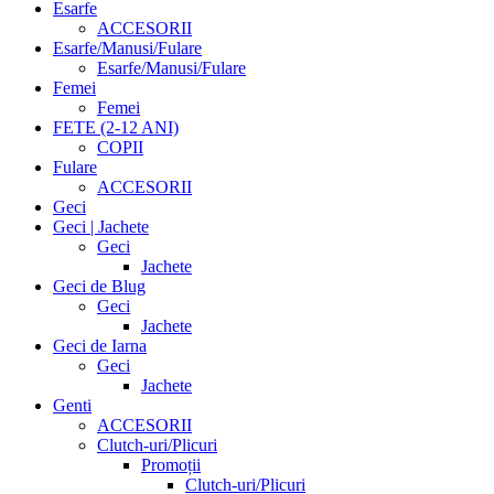
Esarfe
ACCESORII
Esarfe/Manusi/Fulare
Esarfe/Manusi/Fulare
Femei
Femei
FETE (2-12 ANI)
COPII
Fulare
ACCESORII
Geci
Geci | Jachete
Geci
Jachete
Geci de Blug
Geci
Jachete
Geci de Iarna
Geci
Jachete
Genti
ACCESORII
Clutch-uri/Plicuri
Promoții
Clutch-uri/Plicuri