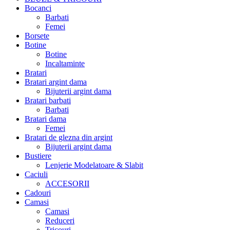
Bocanci
Barbati
Femei
Borsete
Botine
Botine
Incaltaminte
Bratari
Bratari argint dama
Bijuterii argint dama
Bratari barbati
Barbati
Bratari dama
Femei
Bratari de glezna din argint
Bijuterii argint dama
Bustiere
Lenjerie Modelatoare & Slabit
Caciuli
ACCESORII
Cadouri
Camasi
Camasi
Reduceri
Tricouri