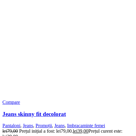
Compare
Jeans skinny fit decolorat
Pantaloni
,
Jeans
,
Promoții
,
Jeans
,
Imbracaminte femei
lei
79,00
Prețul inițial a fost: lei79,00.
lei
39,00
Prețul curent este: