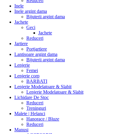
Reduceri
Inele
Inele argint dama
Bijuterii argint dama
Jachete
Geci
Jachete
Reduceri
Jartiere
Portjartiere
Lantisoare argint dama
Bijuterii argint dama
Lenjerie
Femei
Lenjerie corp
BARBATI
Lenjerie Modelatoare & Slabit
Lenjerie Modelatoare & Slabit
Lichidare De Stoc
Reduceri
Treninguri
Malete | Helanci
Hanorace / Bluze
Reduceri
Manusi