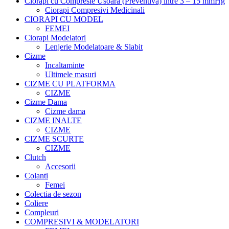
Ciorapi cu Compresie Usoara (Preventiva) intre 3 – 15 mmHg
Ciorapi Compresivi Medicinali
CIORAPI CU MODEL
FEMEI
Ciorapi Modelatori
Lenjerie Modelatoare & Slabit
Cizme
Incaltaminte
Ultimele masuri
CIZME CU PLATFORMA
CIZME
Cizme Dama
Cizme dama
CIZME INALTE
CIZME
CIZME SCURTE
CIZME
Clutch
Accesorii
Colanti
Femei
Colectia de sezon
Coliere
Compleuri
COMPRESIVI & MODELATORI