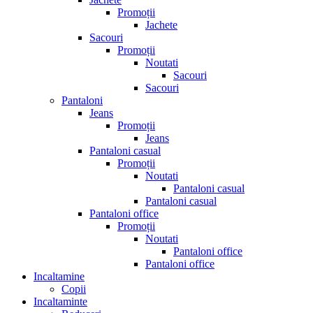
Promoții
Jachete
Sacouri
Promoții
Noutati
Sacouri
Sacouri
Pantaloni
Jeans
Promoții
Jeans
Pantaloni casual
Promoții
Noutati
Pantaloni casual
Pantaloni casual
Pantaloni office
Promoții
Noutati
Pantaloni office
Pantaloni office
Incaltamine
Copii
Incaltaminte