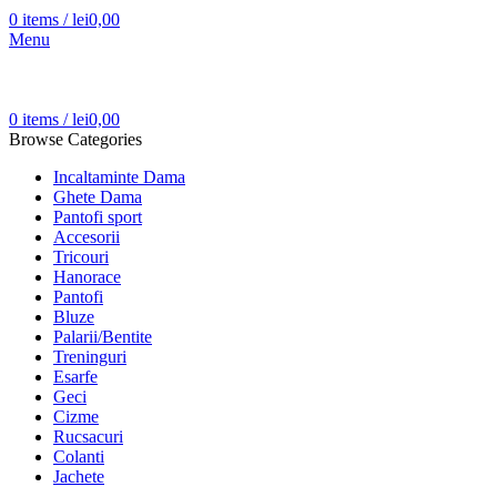
0
items
/
lei
0,00
Menu
0
items
/
lei
0,00
Browse Categories
Incaltaminte Dama
Ghete Dama
Pantofi sport
Accesorii
Tricouri
Hanorace
Pantofi
Bluze
Palarii/Bentite
Treninguri
Esarfe
Geci
Cizme
Rucsacuri
Colanti
Jachete