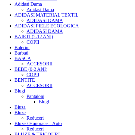
Adidasi Dama
Adidasi Dama
ADIDASI MATERIAL TEXTIL
ADIDASI DAMA
ADIDASI PIELE ECOLOGICA
ADIDASI DAMA
BAIETI (2-12 ANI)
COPII
Balerini
Barbati
BASCA
ACCESORII
BEBE (0-2 ANI)
COPII
BENTITE
ACCESORII
Blugi
Pantaloni
Blugi
Bluza
Bluze
Reduceri
Bluze / Hanorace – Auto
Reduceri
BLUZE & TRICOURI