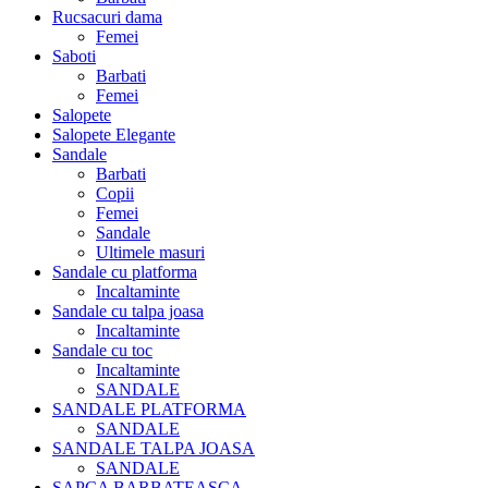
Rucsacuri dama
Femei
Saboti
Barbati
Femei
Salopete
Salopete Elegante
Sandale
Barbati
Copii
Femei
Sandale
Ultimele masuri
Sandale cu platforma
Incaltaminte
Sandale cu talpa joasa
Incaltaminte
Sandale cu toc
Incaltaminte
SANDALE
SANDALE PLATFORMA
SANDALE
SANDALE TALPA JOASA
SANDALE
SAPCA BARBATEASCA