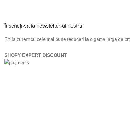
Înscrieți-vă la newsletter-ul nostru
Fiti la curent cu cele mai bune reduceri la o gama larga de p
SHOPY EXPERT DISCOUNT
ABONATI-VA LA NEWSLETTER-UL NOSTRU
DORITI SA FITI LA CURENT C
O GAMA LARGA DE PRODUSE?
NEWSLETTER-UL NOSTRU (I
DE EMAIL)