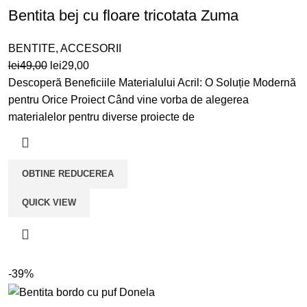
Bentita bej cu floare tricotata Zuma
BENTITE
,
ACCESORII
Prețul
Prețul
lei
49,00
lei
29,00
inițial
curent
Descoperă Beneficiile Materialului Acril: O Soluție Modernă
a
este:
pentru Orice Proiect Când vine vorba de alegerea
fost:
lei29,00.
materialelor pentru diverse proiecte de
lei49,00.
OBTINE REDUCEREA
QUICK VIEW
-39%