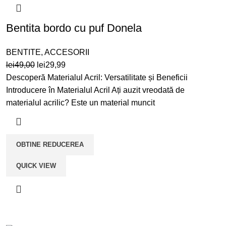
Bentita bordo cu puf Donela
BENTITE
,
ACCESORII
Prețul
Prețul
lei
49,00
lei
29,99
inițial
curent
Descoperă Materialul Acril: Versatilitate și Beneficii
a
este:
Introducere în Materialul Acril Ați auzit vreodată de
fost:
lei29,99.
materialul acrilic? Este un material muncit
lei49,00.
OBTINE REDUCEREA
QUICK VIEW