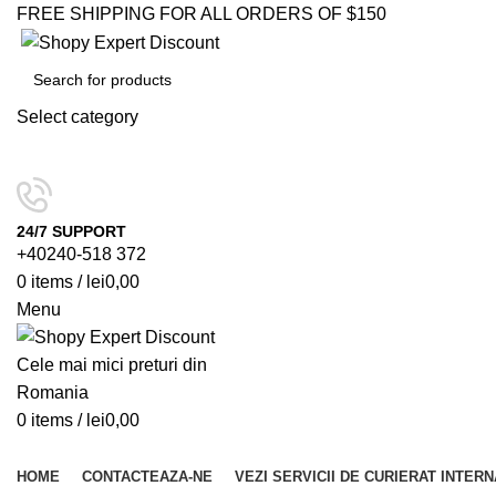
FREE SHIPPING FOR ALL ORDERS OF $150
Select category
SEARCH
24/7 SUPPORT
+40240-518 372
0
items
/
lei
0,00
Menu
0
items
/
lei
0,00
Browse Categories
HOME
CONTACTEAZA-NE
VEZI SERVICII DE CURIERAT INTER