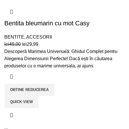
Bentita bleumarin cu mot Casy
BENTITE
,
ACCESORII
Prețul
Prețul
lei
49,00
lei
29,99
inițial
curent
Descoperă Marimea Universală: Ghidul Complet pentru
a
este:
Alegerea Dimensiunii Perfecte! Dacă ești în căutarea
fost:
lei29,99.
produselor cu o marime universala, ai ajuns
lei49,00.
OBTINE REDUCEREA
QUICK VIEW