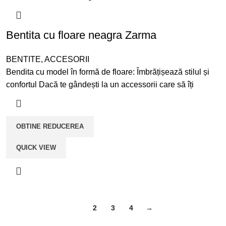
Bentita cu floare neagra Zarma
BENTITE
,
ACCESORII
Bendita cu model în formă de floare: Îmbrățișează stilul și
confortul Dacă te gândești la un accessorii care să îți
OBTINE REDUCEREA
QUICK VIEW
1
2
3
4
→