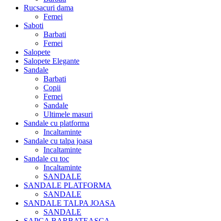
Rucsacuri dama
Femei
Saboti
Barbati
Femei
Salopete
Salopete Elegante
Sandale
Barbati
Copii
Femei
Sandale
Ultimele masuri
Sandale cu platforma
Incaltaminte
Sandale cu talpa joasa
Incaltaminte
Sandale cu toc
Incaltaminte
SANDALE
SANDALE PLATFORMA
SANDALE
SANDALE TALPA JOASA
SANDALE
SAPCA BARBATEASCA