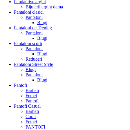
Pandantive argint
Bijuterii argint dama
Pantaloni clasici
Pantaloni
Blugi
Pantaloni de Trening
Pantaloni
Blugi
Pantaloni scurti
Pantaloni
Blugi
Reduceri
Pantaloni Street Style
Blugi
Pantaloni
Blugi
Pantofi
Barbati
Femei
Pantofi
Pantofi Casual
Barbati
Copii
Femei
PANTOFI