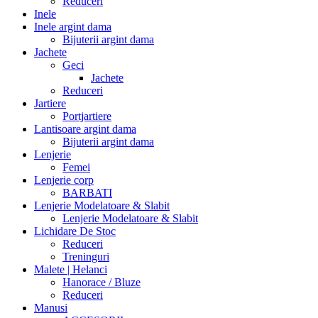
Reduceri
Inele
Inele argint dama
Bijuterii argint dama
Jachete
Geci
Jachete
Reduceri
Jartiere
Portjartiere
Lantisoare argint dama
Bijuterii argint dama
Lenjerie
Femei
Lenjerie corp
BARBATI
Lenjerie Modelatoare & Slabit
Lenjerie Modelatoare & Slabit
Lichidare De Stoc
Reduceri
Treninguri
Malete | Helanci
Hanorace / Bluze
Reduceri
Manusi