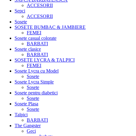
ACCESORII
Sepci
ACCESORII
Sosete
SOSETE BUMBAC & JAMBIERE
FEMEI
Sosete casual colorate
BARBATI
Sosete clasice
BARBATI
SOSETE LYCRA & TALPICI
FEMEI
Sosete Lycra cu Model
Sosete
Sosete Lycra Simple
Sosete
Sosete pentru diabetici
Sosete
Sosete Plasa
Sosete
Talpici
BARBATI
The Gangster
Geci