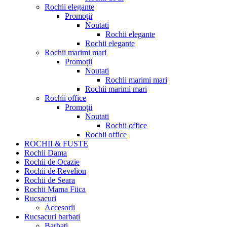
Rochii elegante
Promoții
Noutati
Rochii elegante
Rochii elegante
Rochii marimi mari
Promoții
Noutati
Rochii marimi mari
Rochii marimi mari
Rochii office
Promoții
Noutati
Rochii office
Rochii office
ROCHII & FUSTE
Rochii Dama
Rochii de Ocazie
Rochii de Revelion
Rochii de Seara
Rochii Mama Fiica
Rucsacuri
Accesorii
Rucsacuri barbati
Barbati