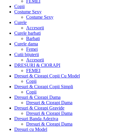
FEMEI
Copii
Costume Sexy
Costume Sexy
Curele
Accesorii
Curele barbati
Barbati
Curele dama
Femei
Cutii bijuterii
Accesorii
DRESURI & CIORAPI
FEMEI
Dresuri & Ciorapi Copii Cu Model
Copii
Dresuri & Ciorapi Copii Simpli
Copii
Dresuri & Ciorapi Dama
Dresuri & Ciorapi Dama
Dresuri & Ciorapi Gravide
Dresuri & Ciorapi Dama
Dresuri Banda Adeziva
Dresuri & Ciorapi Dama
Dresuri cu Model