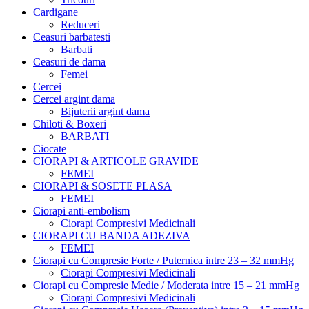
Cardigane
Reduceri
Ceasuri barbatesti
Barbati
Ceasuri de dama
Femei
Cercei
Cercei argint dama
Bijuterii argint dama
Chiloti & Boxeri
BARBATI
Ciocate
CIORAPI & ARTICOLE GRAVIDE
FEMEI
CIORAPI & SOSETE PLASA
FEMEI
Ciorapi anti-embolism
Ciorapi Compresivi Medicinali
CIORAPI CU BANDA ADEZIVA
FEMEI
Ciorapi cu Compresie Forte / Puternica intre 23 – 32 mmHg
Ciorapi Compresivi Medicinali
Ciorapi cu Compresie Medie / Moderata intre 15 – 21 mmHg
Ciorapi Compresivi Medicinali