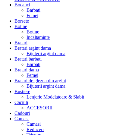
Bocanci
Barbati
Femei
Borsete
Botine
Botine
Incaltaminte
Bratari
Bratari argint dama
Bijuterii argint dama
Bratari barbati
Barbati
Bratari dama
Femei
Bratari de glezna din argint
Bijuterii argint dama
Bustiere
Lenjerie Modelatoare & Slabit
Caciuli
ACCESORII
Cadouri
Camasi
Camasi
Reduceri
Tricouri