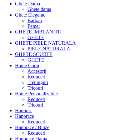
Ghete Dama
Ghete dama
Ghete Elegante
Barbati
Femei
GHETE IMBLANITE
GHETE
GHETE PIELE NATURALA
PIELE NATURALA
GHETE SCURTE
GHETE
Haine Copii
Accesorii
Reduceri
Treninguri
Tricouri
Haine Personalizabile
Reduceri
Tricouri
Hanorac
Hanorace
Reduceri
Hanorace / Bluze
Reduceri
Hanorace Dama