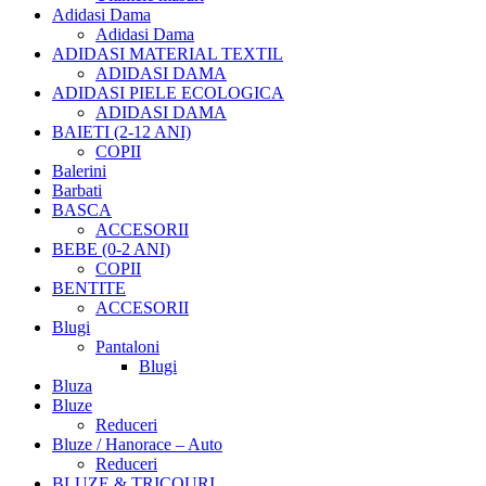
Adidasi Dama
Adidasi Dama
ADIDASI MATERIAL TEXTIL
ADIDASI DAMA
ADIDASI PIELE ECOLOGICA
ADIDASI DAMA
BAIETI (2-12 ANI)
COPII
Balerini
Barbati
BASCA
ACCESORII
BEBE (0-2 ANI)
COPII
BENTITE
ACCESORII
Blugi
Pantaloni
Blugi
Bluza
Bluze
Reduceri
Bluze / Hanorace – Auto
Reduceri
BLUZE & TRICOURI