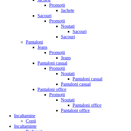
Promoții
Jachete
Sacouri
Promoții
Noutati
Sacouri
Sacouri
Pantaloni
Jeans
Promoții
Jeans
Pantaloni casual
Promoții
Noutati
Pantaloni casual
Pantaloni casual
Pantaloni office
Promoții
Noutati
Pantaloni office
Pantaloni office
Incaltamine
Copii
Incaltaminte