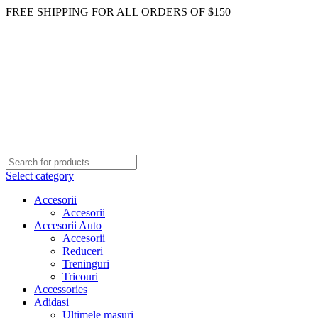
FREE SHIPPING FOR ALL ORDERS OF $150
Select category
Accesorii
Accesorii
Accesorii Auto
Accesorii
Reduceri
Treninguri
Tricouri
Accessories
Adidasi
Ultimele masuri