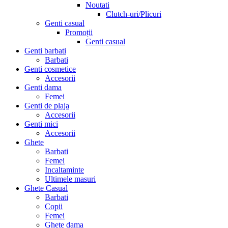
Noutati
Clutch-uri/Plicuri
Genti casual
Promoții
Genti casual
Genti barbati
Barbati
Genti cosmetice
Accesorii
Genti dama
Femei
Genti de plaja
Accesorii
Genti mici
Accesorii
Ghete
Barbati
Femei
Incaltaminte
Ultimele masuri
Ghete Casual
Barbati
Copii
Femei
Ghete dama