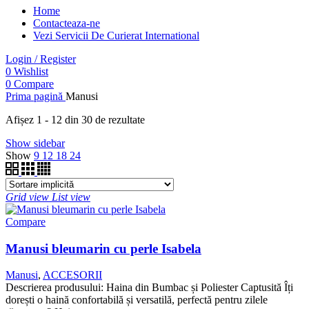
Home
Contacteaza-ne
Vezi Servicii De Curierat International
Login / Register
0
Wishlist
0
Compare
Prima pagină
Manusi
Afișez 1 - 12 din 30 de rezultate
Show sidebar
Show
9
12
18
24
Grid view
List view
Compare
Manusi bleumarin cu perle Isabela
Manusi
,
ACCESORII
Descrierea produsului: Haina din Bumbac și Poliester Captusită Îți
dorești o haină confortabilă și versatilă, perfectă pentru zilele