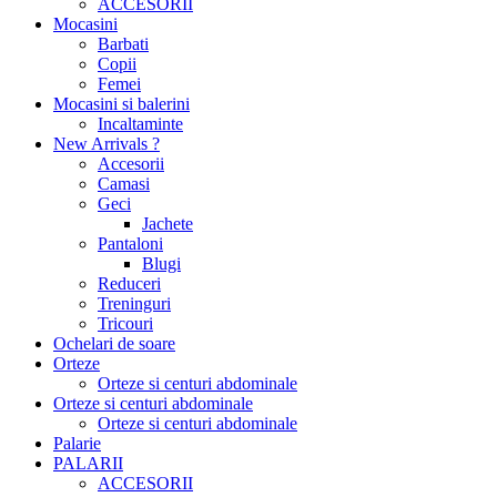
ACCESORII
Mocasini
Barbati
Copii
Femei
Mocasini si balerini
Incaltaminte
New Arrivals ?
Accesorii
Camasi
Geci
Jachete
Pantaloni
Blugi
Reduceri
Treninguri
Tricouri
Ochelari de soare
Orteze
Orteze si centuri abdominale
Orteze si centuri abdominale
Orteze si centuri abdominale
Palarie
PALARII
ACCESORII