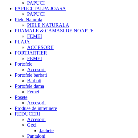
PAPUCI
PAPUCI TALPA JOASA
PAPUCI
Piele Naturala
PIELE NATURALA
PIJAMALE & CAMASI DE NOAPTE
FEMEI
PLAJA
ACCESORII
PORTJARTIER
FEMEI
Portofele
Accesorii
Portofele barbati
Barbati
Portofele dama
Femei
Posete
Accesorii
Produse de intretinere
REDUCERI
Accesorii
Geci
Jachete
Pantaloni