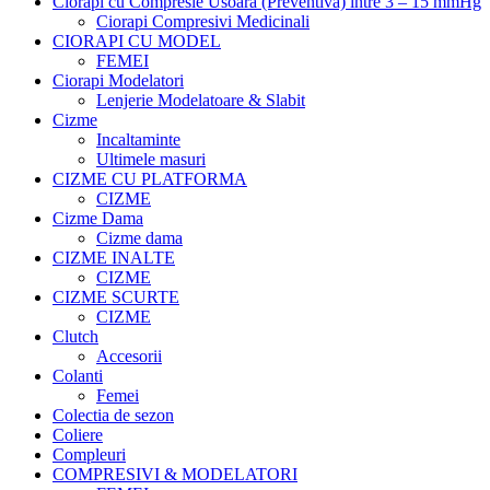
Ciorapi cu Compresie Usoara (Preventiva) intre 3 – 15 mmHg
Ciorapi Compresivi Medicinali
CIORAPI CU MODEL
FEMEI
Ciorapi Modelatori
Lenjerie Modelatoare & Slabit
Cizme
Incaltaminte
Ultimele masuri
CIZME CU PLATFORMA
CIZME
Cizme Dama
Cizme dama
CIZME INALTE
CIZME
CIZME SCURTE
CIZME
Clutch
Accesorii
Colanti
Femei
Colectia de sezon
Coliere
Compleuri
COMPRESIVI & MODELATORI