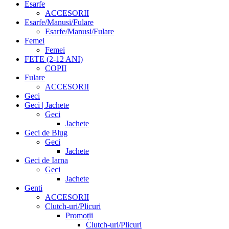
Esarfe
ACCESORII
Esarfe/Manusi/Fulare
Esarfe/Manusi/Fulare
Femei
Femei
FETE (2-12 ANI)
COPII
Fulare
ACCESORII
Geci
Geci | Jachete
Geci
Jachete
Geci de Blug
Geci
Jachete
Geci de Iarna
Geci
Jachete
Genti
ACCESORII
Clutch-uri/Plicuri
Promoții
Clutch-uri/Plicuri