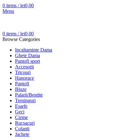
0
items
/
lei
0,00
Menu
0
items
/
lei
0,00
Browse Categories
Incaltaminte Dama
Ghete Dama
Pantofi sport
Accesorii
Tricouri
Hanorace
Pantofi
Bluze
Palarii/Bentite
Treninguri
Esarfe
Geci
Cizme
Rucsacuri
Colanti
Jachete