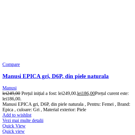
Compare
Manusi EPICA gri, D6P, din piele naturala
Manusi
lei
249,00
Prețul inițial a fost: lei249,00.
lei
186,00
Prețul curent este:
lei186,00.
Manusi EPICA gri, D6P, din piele naturala , Pentru: Femei , Brand:
Epica , culoare: Gri , Material exterior: Piele
Add to wishlist
Vezi mai multe detalii
Quick View
Quick view