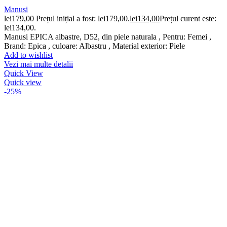
Manusi
lei
179,00
Prețul inițial a fost: lei179,00.
lei
134,00
Prețul curent este:
lei134,00.
Manusi EPICA albastre, D52, din piele naturala , Pentru: Femei ,
Brand: Epica , culoare: Albastru , Material exterior: Piele
Add to wishlist
Vezi mai multe detalii
Quick View
Quick view
-25%