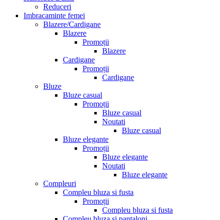
Reduceri
Imbracaminte femei
Blazere/Cardigane
Blazere
Promoții
Blazere
Cardigane
Promoții
Cardigane
Bluze
Bluze casual
Promoții
Bluze casual
Noutati
Bluze casual
Bluze elegante
Promoții
Bluze elegante
Noutati
Bluze elegante
Compleuri
Compleu bluza si fusta
Promoții
Compleu bluza si fusta
Compleu bluza si pantaloni