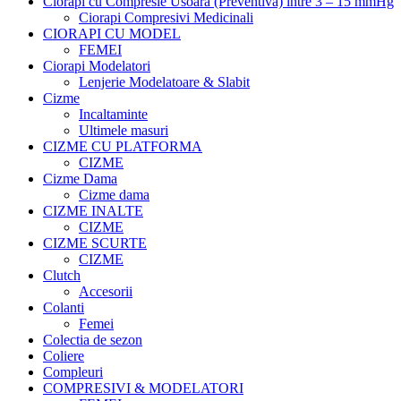
Ciorapi cu Compresie Usoara (Preventiva) intre 3 – 15 mmHg
Ciorapi Compresivi Medicinali
CIORAPI CU MODEL
FEMEI
Ciorapi Modelatori
Lenjerie Modelatoare & Slabit
Cizme
Incaltaminte
Ultimele masuri
CIZME CU PLATFORMA
CIZME
Cizme Dama
Cizme dama
CIZME INALTE
CIZME
CIZME SCURTE
CIZME
Clutch
Accesorii
Colanti
Femei
Colectia de sezon
Coliere
Compleuri
COMPRESIVI & MODELATORI