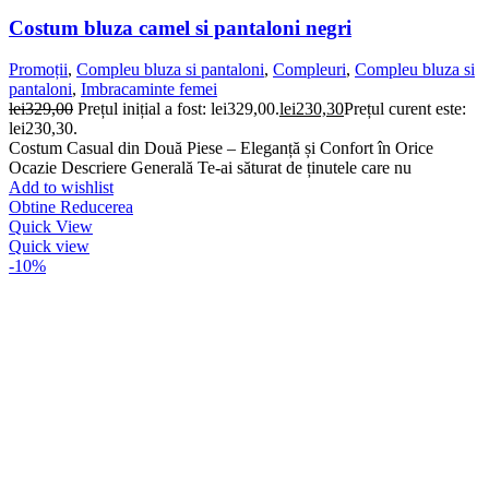
Costum bluza camel si pantaloni negri
Promoții
,
Compleu bluza si pantaloni
,
Compleuri
,
Compleu bluza si
pantaloni
,
Imbracaminte femei
lei
329,00
Prețul inițial a fost: lei329,00.
lei
230,30
Prețul curent este:
lei230,30.
Costum Casual din Două Piese – Eleganță și Confort în Orice
Ocazie Descriere Generală Te-ai săturat de ținutele care nu
Add to wishlist
Obtine Reducerea
Quick View
Quick view
-10%