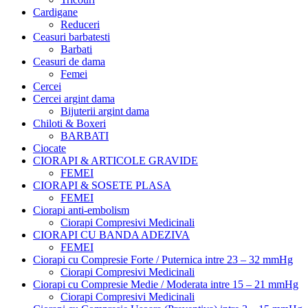
Cardigane
Reduceri
Ceasuri barbatesti
Barbati
Ceasuri de dama
Femei
Cercei
Cercei argint dama
Bijuterii argint dama
Chiloti & Boxeri
BARBATI
Ciocate
CIORAPI & ARTICOLE GRAVIDE
FEMEI
CIORAPI & SOSETE PLASA
FEMEI
Ciorapi anti-embolism
Ciorapi Compresivi Medicinali
CIORAPI CU BANDA ADEZIVA
FEMEI
Ciorapi cu Compresie Forte / Puternica intre 23 – 32 mmHg
Ciorapi Compresivi Medicinali
Ciorapi cu Compresie Medie / Moderata intre 15 – 21 mmHg
Ciorapi Compresivi Medicinali