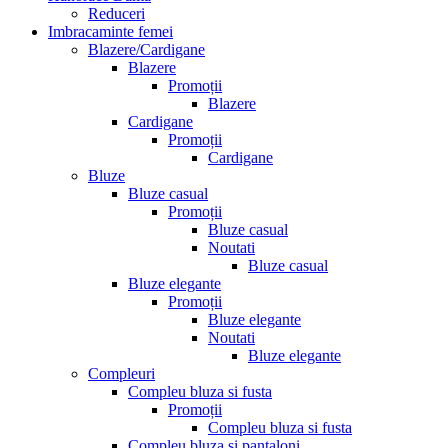
Reduceri
Imbracaminte femei
Blazere/Cardigane
Blazere
Promoții
Blazere
Cardigane
Promoții
Cardigane
Bluze
Bluze casual
Promoții
Bluze casual
Noutati
Bluze casual
Bluze elegante
Promoții
Bluze elegante
Noutati
Bluze elegante
Compleuri
Compleu bluza si fusta
Promoții
Compleu bluza si fusta
Compleu bluza si pantaloni