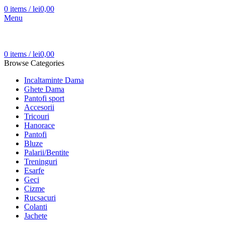
0
items
/
lei
0,00
Menu
0
items
/
lei
0,00
Browse Categories
Incaltaminte Dama
Ghete Dama
Pantofi sport
Accesorii
Tricouri
Hanorace
Pantofi
Bluze
Palarii/Bentite
Treninguri
Esarfe
Geci
Cizme
Rucsacuri
Colanti
Jachete