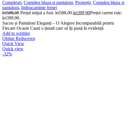
Compleuri
,
Compleu bluza si pantaloni
,
Promoții
,
Compleu bluza si
pantaloni
,
Imbracaminte femei
lei
588,00
Prețul inițial a fost: lei588,00.
lei
399,90
Prețul curent este:
lei399,90.
Sacou și Pantaloni Eleganți – O Alegere Incomparabilă pentru
Fiecare Ocazie Cauti o ținută care să îți pună în evidență
Add to wishlist
Obtine Reducerea
Quick View
Quick view
-32%