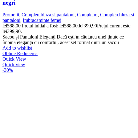
negri
Promoții
,
Compleu bluza si pantaloni
,
Compleuri
,
Compleu bluza si
pantaloni
,
Imbracaminte femei
lei
588,00
Prețul inițial a fost: lei588,00.
lei
399,90
Prețul curent este:
lei399,90.
Sacou și Pantaloni Eleganți Dacă ești în căutarea unei ținute ce
îmbină eleganța cu confortul, acest set format dintr-un sacou
Add to wishlist
Obtine Reducerea
Quick View
Quick view
-30%