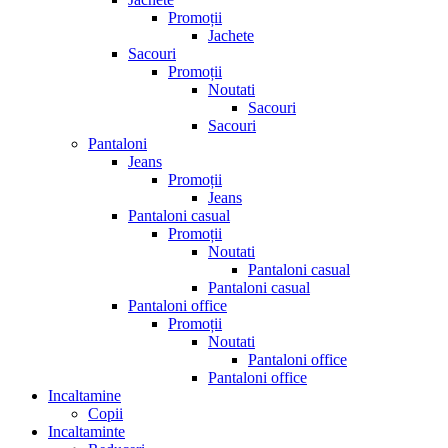
Promoții
Jachete
Sacouri
Promoții
Noutati
Sacouri
Sacouri
Pantaloni
Jeans
Promoții
Jeans
Pantaloni casual
Promoții
Noutati
Pantaloni casual
Pantaloni casual
Pantaloni office
Promoții
Noutati
Pantaloni office
Pantaloni office
Incaltamine
Copii
Incaltaminte