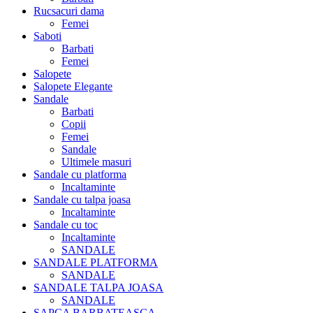
Rucsacuri dama
Femei
Saboti
Barbati
Femei
Salopete
Salopete Elegante
Sandale
Barbati
Copii
Femei
Sandale
Ultimele masuri
Sandale cu platforma
Incaltaminte
Sandale cu talpa joasa
Incaltaminte
Sandale cu toc
Incaltaminte
SANDALE
SANDALE PLATFORMA
SANDALE
SANDALE TALPA JOASA
SANDALE
SAPCA BARBATEASCA