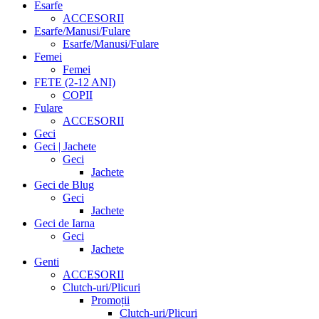
Esarfe
ACCESORII
Esarfe/Manusi/Fulare
Esarfe/Manusi/Fulare
Femei
Femei
FETE (2-12 ANI)
COPII
Fulare
ACCESORII
Geci
Geci | Jachete
Geci
Jachete
Geci de Blug
Geci
Jachete
Geci de Iarna
Geci
Jachete
Genti
ACCESORII
Clutch-uri/Plicuri
Promoții
Clutch-uri/Plicuri