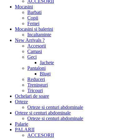
ACCESORII
Mocasini
Barbati
Copii
Femei
Mocasini si balerini
Incaltaminte
New Arrivals ?
Accesorii
Camasi
Geci
Jachete
Pantaloni
Blugi
Reduceri
Treninguri
Tricouri
Ochelari de soare
Orteze
Orteze si centuri abdominale
Orteze si centuri abdominale
Orteze si centuri abdominale
Palarie
PALARII
ACCESORII