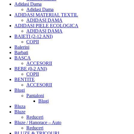
Adidasi Dama
Adidasi Dama
ADIDASI MATERIAL TEXTIL
ADIDASI DAMA
ADIDASI PIELE ECOLOGICA
ADIDASI DAMA
BAIETI (2-12 ANI)
COPII
Balerini
Barbati
BASCA
ACCESORII
BEBE (0-2 ANI)
COPII
BENTITE
ACCESORII
Blugi
Pantaloni
Blugi
Bluza
Bluze
Reduceri
Bluze / Hanorace – Auto
Reduceri
BLUZE & TRICOURI