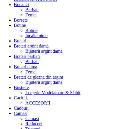
Bocanci
Barbati
Femei
Borsete
Botine
Botine
Incaltaminte
Bratari
Bratari argint dama
Bijuterii argint dama
Bratari barbati
Barbati
Bratari dama
Femei
Bratari de glezna din argint
Bijuterii argint dama
Bustiere
Lenjerie Modelatoare & Slabit
Caciuli
ACCESORII
Cadouri
Camasi
Camasi
Reduceri
Tricouri