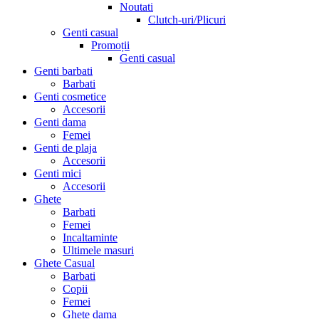
Noutati
Clutch-uri/Plicuri
Genti casual
Promoții
Genti casual
Genti barbati
Barbati
Genti cosmetice
Accesorii
Genti dama
Femei
Genti de plaja
Accesorii
Genti mici
Accesorii
Ghete
Barbati
Femei
Incaltaminte
Ultimele masuri
Ghete Casual
Barbati
Copii
Femei
Ghete dama