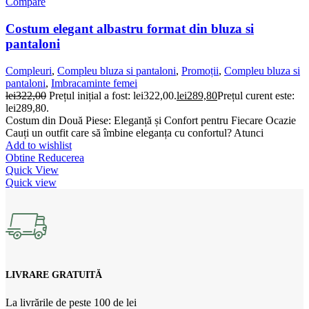
Compare
Costum elegant albastru format din bluza si
pantaloni
Compleuri
,
Compleu bluza si pantaloni
,
Promoții
,
Compleu bluza si
pantaloni
,
Imbracaminte femei
lei
322,00
Prețul inițial a fost: lei322,00.
lei
289,80
Prețul curent este:
lei289,80.
Costum din Două Piese: Eleganță și Confort pentru Fiecare Ocazie
Cauți un outfit care să îmbine eleganța cu confortul? Atunci
Add to wishlist
Obtine Reducerea
Quick View
Quick view
LIVRARE GRATUITĂ
La livrările de peste 100 de lei