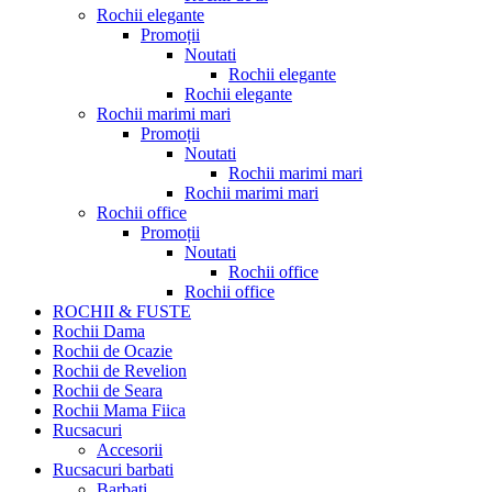
Rochii elegante
Promoții
Noutati
Rochii elegante
Rochii elegante
Rochii marimi mari
Promoții
Noutati
Rochii marimi mari
Rochii marimi mari
Rochii office
Promoții
Noutati
Rochii office
Rochii office
ROCHII & FUSTE
Rochii Dama
Rochii de Ocazie
Rochii de Revelion
Rochii de Seara
Rochii Mama Fiica
Rucsacuri
Accesorii
Rucsacuri barbati
Barbati