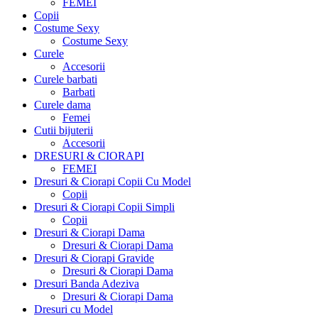
FEMEI
Copii
Costume Sexy
Costume Sexy
Curele
Accesorii
Curele barbati
Barbati
Curele dama
Femei
Cutii bijuterii
Accesorii
DRESURI & CIORAPI
FEMEI
Dresuri & Ciorapi Copii Cu Model
Copii
Dresuri & Ciorapi Copii Simpli
Copii
Dresuri & Ciorapi Dama
Dresuri & Ciorapi Dama
Dresuri & Ciorapi Gravide
Dresuri & Ciorapi Dama
Dresuri Banda Adeziva
Dresuri & Ciorapi Dama
Dresuri cu Model