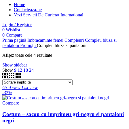
Home
Contacteaza-ne
Vezi Servicii De Curierat International
Login / Register
0
Wishlist
0
Compare
Prima pagină
Imbracaminte femei
Compleuri
Compleu bluza si
pantaloni
Promoții
Compleu bluza si pantaloni
Afișez toate cele 4 rezultate
Show sidebar
Show
9
12
18
24
Grid view
List view
-32%
Compare
Costum – sacou cu imprimeu gri-negru si pantaloni
negri