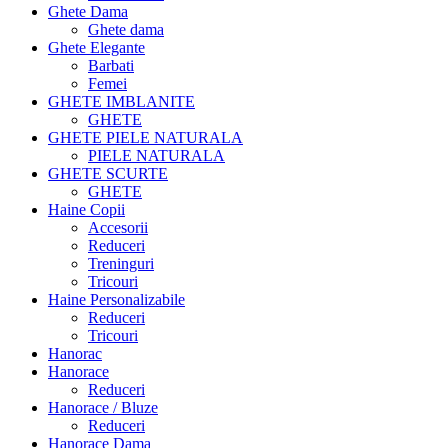
Ghete Dama
Ghete dama
Ghete Elegante
Barbati
Femei
GHETE IMBLANITE
GHETE
GHETE PIELE NATURALA
PIELE NATURALA
GHETE SCURTE
GHETE
Haine Copii
Accesorii
Reduceri
Treninguri
Tricouri
Haine Personalizabile
Reduceri
Tricouri
Hanorac
Hanorace
Reduceri
Hanorace / Bluze
Reduceri
Hanorace Dama