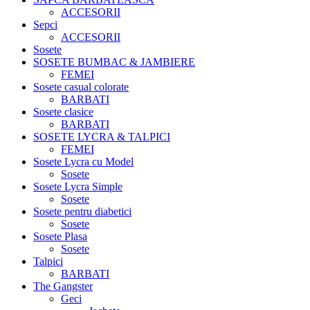
ACCESORII
Sepci
ACCESORII
Sosete
SOSETE BUMBAC & JAMBIERE
FEMEI
Sosete casual colorate
BARBATI
Sosete clasice
BARBATI
SOSETE LYCRA & TALPICI
FEMEI
Sosete Lycra cu Model
Sosete
Sosete Lycra Simple
Sosete
Sosete pentru diabetici
Sosete
Sosete Plasa
Sosete
Talpici
BARBATI
The Gangster
Geci