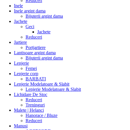
Reduceri
Inele
Inele argint dama
Bijuterii argint dama
Jachete
Geci
Jachete
Reduceri
Jartiere
Portjartiere
Lantisoare argint dama
Bijuterii argint dama
Lenjerie
Femei
Lenjerie corp
BARBATI
Lenjerie Modelatoare & Slabit
Lenjerie Modelatoare & Slabit
Lichidare De Stoc
Reduceri
Treninguri
Malete | Helanci
Hanorace / Bluze
Reduceri
Manusi