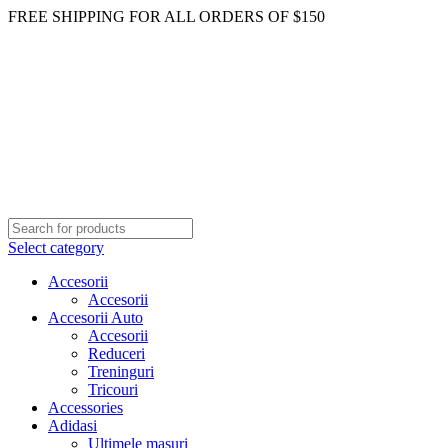
FREE SHIPPING FOR ALL ORDERS OF $150
Select category
Accesorii
Accesorii
Accesorii Auto
Accesorii
Reduceri
Treninguri
Tricouri
Accessories
Adidasi
Ultimele masuri