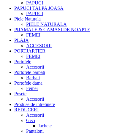
PAPUCI
PAPUCI TALPA JOASA
PAPUCI
Piele Naturala
PIELE NATURALA
PIJAMALE & CAMASI DE NOAPTE
FEMEI
PLAJA
ACCESORII
PORTJARTIER
FEMEI
Portofele
Accesorii
Portofele barbati
Barbati
Portofele dama
Femei
Posete
Accesorii
Produse de intretinere
REDUCERI
Accesorii
Geci
Jachete
Pantaloni