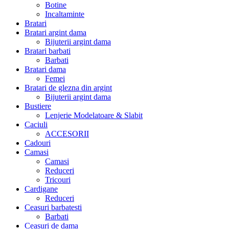
Botine
Incaltaminte
Bratari
Bratari argint dama
Bijuterii argint dama
Bratari barbati
Barbati
Bratari dama
Femei
Bratari de glezna din argint
Bijuterii argint dama
Bustiere
Lenjerie Modelatoare & Slabit
Caciuli
ACCESORII
Cadouri
Camasi
Camasi
Reduceri
Tricouri
Cardigane
Reduceri
Ceasuri barbatesti
Barbati
Ceasuri de dama