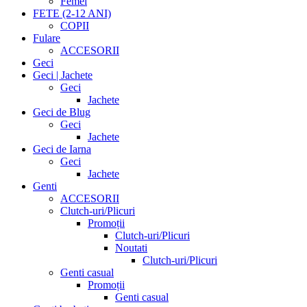
Femei
FETE (2-12 ANI)
COPII
Fulare
ACCESORII
Geci
Geci | Jachete
Geci
Jachete
Geci de Blug
Geci
Jachete
Geci de Iarna
Geci
Jachete
Genti
ACCESORII
Clutch-uri/Plicuri
Promoții
Clutch-uri/Plicuri
Noutati
Clutch-uri/Plicuri
Genti casual
Promoții
Genti casual