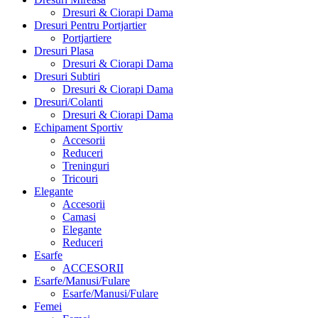
Dresuri & Ciorapi Dama
Dresuri Pentru Portjartier
Portjartiere
Dresuri Plasa
Dresuri & Ciorapi Dama
Dresuri Subtiri
Dresuri & Ciorapi Dama
Dresuri/Colanti
Dresuri & Ciorapi Dama
Echipament Sportiv
Accesorii
Reduceri
Treninguri
Tricouri
Elegante
Accesorii
Camasi
Elegante
Reduceri
Esarfe
ACCESORII
Esarfe/Manusi/Fulare
Esarfe/Manusi/Fulare
Femei