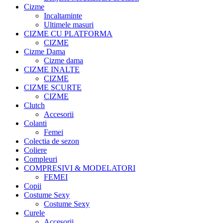
Cizme
Incaltaminte
Ultimele masuri
CIZME CU PLATFORMA
CIZME
Cizme Dama
Cizme dama
CIZME INALTE
CIZME
CIZME SCURTE
CIZME
Clutch
Accesorii
Colanti
Femei
Colectia de sezon
Coliere
Compleuri
COMPRESIVI & MODELATORI
FEMEI
Copii
Costume Sexy
Costume Sexy
Curele
Accesorii