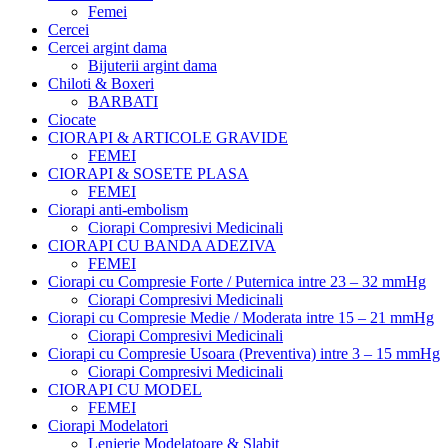
Femei
Cercei
Cercei argint dama
Bijuterii argint dama
Chiloti & Boxeri
BARBATI
Ciocate
CIORAPI & ARTICOLE GRAVIDE
FEMEI
CIORAPI & SOSETE PLASA
FEMEI
Ciorapi anti-embolism
Ciorapi Compresivi Medicinali
CIORAPI CU BANDA ADEZIVA
FEMEI
Ciorapi cu Compresie Forte / Puternica intre 23 – 32 mmHg
Ciorapi Compresivi Medicinali
Ciorapi cu Compresie Medie / Moderata intre 15 – 21 mmHg
Ciorapi Compresivi Medicinali
Ciorapi cu Compresie Usoara (Preventiva) intre 3 – 15 mmHg
Ciorapi Compresivi Medicinali
CIORAPI CU MODEL
FEMEI
Ciorapi Modelatori
Lenjerie Modelatoare & Slabit