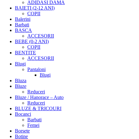
ADIDASI DAMA
BAIETI (2-12 ANI)
COPII
Balerini
Barbati
BASCA
ACCESORII
BEBE (0-2 ANI)
COPII
BENTITE
ACCESORII
Blugi
Pantaloni
Blugi
Bluza
Bluze
Reduceri
Bluze / Hanorace – Auto
Reduceri
BLUZE & TRICOURI
Bocanci
Barbati
Femei
Borsete
Botine