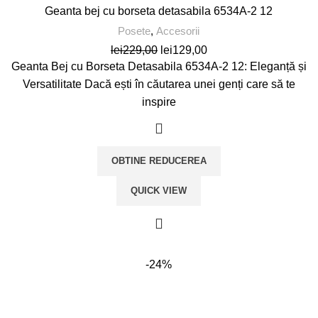
Geanta bej cu borseta detasabila 6534A-2 12
Posete
,
Accesorii
Prețul
Prețul
lei
229,00
lei
129,00
inițial
curent
Geanta Bej cu Borseta Detasabila 6534A-2 12: Eleganță și
a
este:
Versatilitate Dacă ești în căutarea unei genți care să te
fost:
lei129,00.
inspire
lei229,00.
OBTINE REDUCEREA
QUICK VIEW
-24%