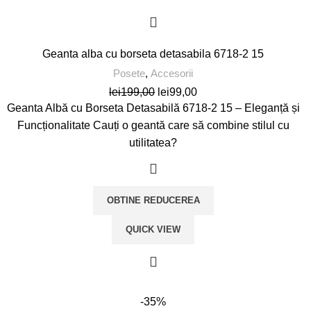
Geanta alba cu borseta detasabila 6718-2 15
Posete
,
Accesorii
Prețul
Prețul
lei
199,00
lei
99,00
inițial
curent
Geanta Albă cu Borseta Detasabilă 6718-2 15 – Eleganță și
a
este:
Funcționalitate Cauți o geantă care să combine stilul cu
fost:
lei99,00.
utilitatea?
lei199,00.
OBTINE REDUCEREA
QUICK VIEW
-35%