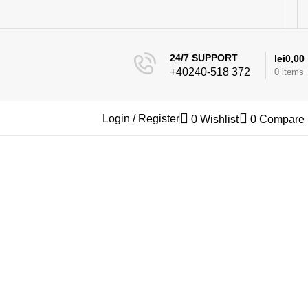
24/7 SUPPORT
lei
0,00
+40240-518 372
0
items
Login / Register
0
Wishlist
0
Compare