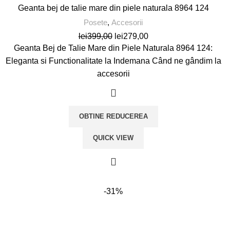
Geanta bej de talie mare din piele naturala 8964 124
Posete
,
Accesorii
Prețul
Prețul
lei
399,00
lei
279,00
inițial
curent
Geanta Bej de Talie Mare din Piele Naturala 8964 124:
a
este:
Eleganta si Functionalitate la Indemana Când ne gândim la
fost:
lei279,00.
accesorii
lei399,00.
OBTINE REDUCEREA
QUICK VIEW
-31%