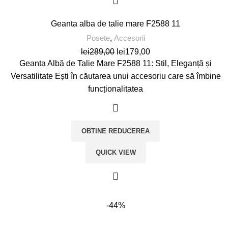
Geanta alba de talie mare F2588 11
Posete
,
Accesorii
Prețul
Prețul
lei
289,00
lei
179,00
inițial
curent
Geanta Albă de Talie Mare F2588 11: Stil, Eleganță și
a
este:
Versatilitate Ești în căutarea unui accesoriu care să îmbine
fost:
lei179,00.
funcționalitatea
lei289,00.
OBTINE REDUCEREA
QUICK VIEW
-44%