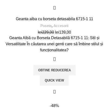
Geanta alba cu borseta detasabila 6715-1 11
Posete
,
Accesorii
Prețul
Prețul
lei
229,00
lei
139,00
inițial
curent
Geanta Albă cu Borseta Detasabilă 6715-1 11: Stil și
a
este:
Versatilitate În căutarea unei genti care să îmbine stilul și
fost:
lei139,00.
funcționalitatea?
lei229,00.
OBTINE REDUCEREA
QUICK VIEW
-48%