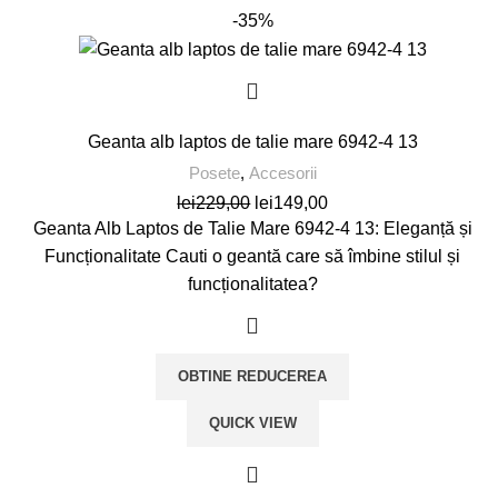
-35%
Geanta alb laptos de talie mare 6942-4 13
Posete
,
Accesorii
Prețul
Prețul
lei
229,00
lei
149,00
inițial
curent
Geanta Alb Laptos de Talie Mare 6942-4 13: Eleganță și
a
este:
Funcționalitate Cauti o geantă care să îmbine stilul și
fost:
lei149,00.
funcționalitatea?
lei229,00.
OBTINE REDUCEREA
QUICK VIEW