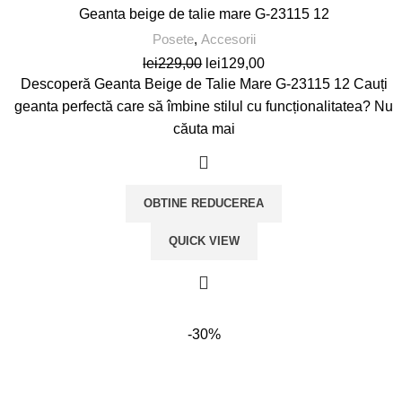
Geanta beige de talie mare G-23115 12
Posete
,
Accesorii
Prețul
Prețul
lei
229,00
lei
129,00
inițial
curent
Descoperă Geanta Beige de Talie Mare G-23115 12 Cauți
a
este:
geanta perfectă care să îmbine stilul cu funcționalitatea? Nu
fost:
lei129,00.
căuta mai
lei229,00.
OBTINE REDUCEREA
QUICK VIEW
-30%