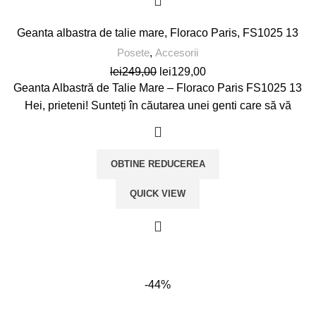
Geanta albastra de talie mare, Floraco Paris, FS1025 13
Posete
,
Accesorii
Prețul
Prețul
lei
249,00
lei
129,00
inițial
curent
Geanta Albastră de Talie Mare – Floraco Paris FS1025 13
a
este:
Hei, prieteni! Sunteți în căutarea unei genti care să vă
fost:
lei129,00.
lei249,00.
OBTINE REDUCEREA
QUICK VIEW
-44%