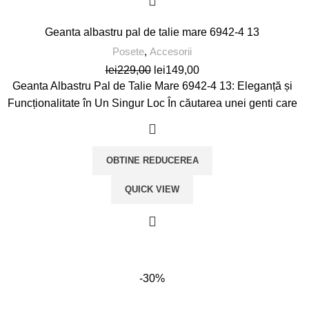
Geanta albastru pal de talie mare 6942-4 13
Posete
,
Accesorii
Prețul
Prețul
lei
229,00
lei
149,00
inițial
curent
Geanta Albastru Pal de Talie Mare 6942-4 13: Eleganță și
a
este:
Funcționalitate în Un Singur Loc În căutarea unei genti care
fost:
lei149,00.
lei229,00.
OBTINE REDUCEREA
QUICK VIEW
-30%