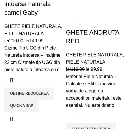
intoarsa naturala
camel Gaby
GHETE PIELE NATURALA
,
GHETE ANDRUTA
PIELE NATURALA
RED
Prețul
Prețul
lei
210,00
lei
149,99
inițial
curent
Cizme Tip UGG din Piele
a
este:
GHETE PIELE NATURALA
,
Naturala Intoarsa – Înalțime
fost:
lei149,99.
PIELE NATURALA
22 cm Cizmele tip UGG din
Prețul
Prețul
lei210,00.
lei
119,00
lei
99,99
piele naturală întoarsă cu o
inițial
curent
Material Piele Naturală –
a
este:
Calitate și Stil Când vine
fost:
lei99,99.
vorba de alegerea
OBTINE REDUCEREA
lei119,00.
accesoriilor, materialul este
esențial. Nu este doar o
QUICK VIEW