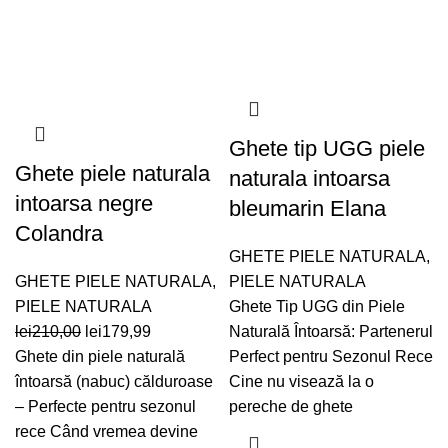
Ghete tip UGG piele
Ghete piele naturala
naturala intoarsa
intoarsa negre
bleumarin Elana
Colandra
GHETE PIELE NATURALA
,
GHETE PIELE NATURALA
,
PIELE NATURALA
PIELE NATURALA
Ghete Tip UGG din Piele
Prețul
Prețul
lei
210,00
lei
179,99
Naturală Întoarsă: Partenerul
inițial
curent
Ghete din piele naturală
Perfect pentru Sezonul Rece
a
este:
întoarsă (nabuc) călduroase
Cine nu visează la o
fost:
lei179,99.
– Perfecte pentru sezonul
pereche de ghete
lei210,00.
rece Când vremea devine