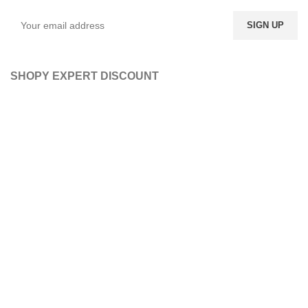
SHOPY EXPERT DISCOUNT
ABONATI-VA LA NEWSLETTER-UL NOSTRU
DORITI SA FITI LA
CURENT CU ULTIMELE
OFERTE, LA O GAMA
LARGA DE PRODUSE?
ABONATI-VA LA
NEWSLETTER-UL