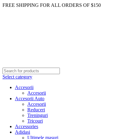
FREE SHIPPING FOR ALL ORDERS OF $150
Select category
Accesorii
Accesorii
Accesorii Auto
Accesorii
Reduceri
Treninguri
Tricouri
Accessories
Adidasi
Ultimele masuri