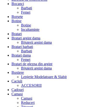
Bocanci
Barbati
Femei
Borsete
Botine
Botine
Incaltaminte
Bratari
Bratari argint dama
Bijuterii argint dama
Bratari barbati
Barbati
Bratari dama
Femei
Bratari de glezna din argint
Bijuterii argint dama
Bustiere
Lenjerie Modelatoare & Slabit
Caciuli
ACCESORII
Cadouri
Camasi
Camasi
Reduceri
Tricouri