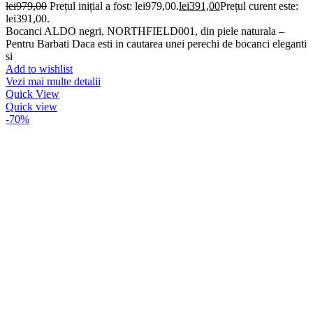
lei
979,00
Prețul inițial a fost: lei979,00.
lei
391,00
Prețul curent este:
lei391,00.
Bocanci ALDO negri, NORTHFIELD001, din piele naturala –
Pentru Barbati Daca esti in cautarea unei perechi de bocanci eleganti
si
Add to wishlist
Vezi mai multe detalii
Quick View
Quick view
-70%