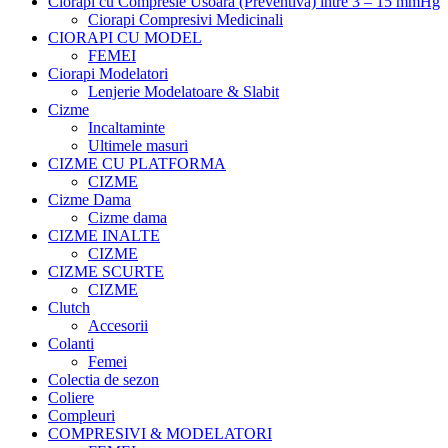
Ciorapi cu Compresie Usoara (Preventiva) intre 3 – 15 mmHg
Ciorapi Compresivi Medicinali
CIORAPI CU MODEL
FEMEI
Ciorapi Modelatori
Lenjerie Modelatoare & Slabit
Cizme
Incaltaminte
Ultimele masuri
CIZME CU PLATFORMA
CIZME
Cizme Dama
Cizme dama
CIZME INALTE
CIZME
CIZME SCURTE
CIZME
Clutch
Accesorii
Colanti
Femei
Colectia de sezon
Coliere
Compleuri
COMPRESIVI & MODELATORI