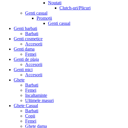
Noutati
Clutch-uri/Plicuri
Genti casual
Promoții
Genti casual
Genti barbati
Barbati
Genti cosmetice
Accesorii
Genti dama
Femei
Genti de plaja
Accesorii
Genti mici
Accesorii
Ghete
Barbati
Femei
Incaltaminte
Ultimele masuri
Ghete Casual
Barbati
Copii
Femei
Ghete dama