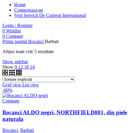
Home
Contacteaza-ne
Vezi Servicii De Curierat International
Login / Register
0
Wishlist
0
Compare
Prima pagină
Bocanci
Barbati
Afișez toate cele 5 rezultate
Show sidebar
Show
9
12
18
24
Grid view
List view
-60%
Compare
Bocanci ALDO negri, NORTHFIELD001, din piele
naturala
Bocanci
,
Barbati