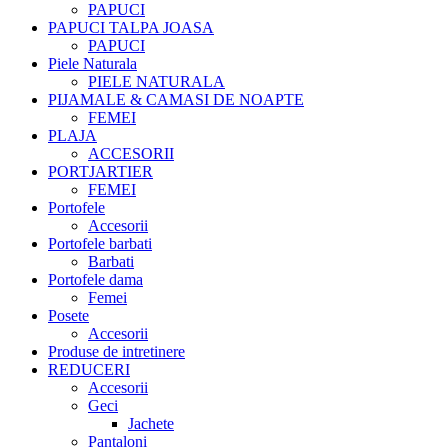
PAPUCI
PAPUCI TALPA JOASA
PAPUCI
Piele Naturala
PIELE NATURALA
PIJAMALE & CAMASI DE NOAPTE
FEMEI
PLAJA
ACCESORII
PORTJARTIER
FEMEI
Portofele
Accesorii
Portofele barbati
Barbati
Portofele dama
Femei
Posete
Accesorii
Produse de intretinere
REDUCERI
Accesorii
Geci
Jachete
Pantaloni