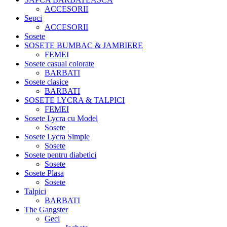
ACCESORII
Sepci
ACCESORII
Sosete
SOSETE BUMBAC & JAMBIERE
FEMEI
Sosete casual colorate
BARBATI
Sosete clasice
BARBATI
SOSETE LYCRA & TALPICI
FEMEI
Sosete Lycra cu Model
Sosete
Sosete Lycra Simple
Sosete
Sosete pentru diabetici
Sosete
Sosete Plasa
Sosete
Talpici
BARBATI
The Gangster
Geci