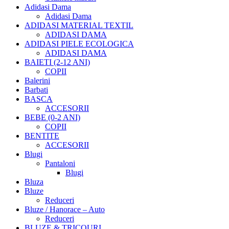
Adidasi Dama
Adidasi Dama
ADIDASI MATERIAL TEXTIL
ADIDASI DAMA
ADIDASI PIELE ECOLOGICA
ADIDASI DAMA
BAIETI (2-12 ANI)
COPII
Balerini
Barbati
BASCA
ACCESORII
BEBE (0-2 ANI)
COPII
BENTITE
ACCESORII
Blugi
Pantaloni
Blugi
Bluza
Bluze
Reduceri
Bluze / Hanorace – Auto
Reduceri
BLUZE & TRICOURI