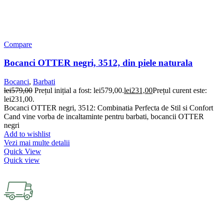
Compare
Bocanci OTTER negri, 3512, din piele naturala
Bocanci
,
Barbati
lei
579,00
Prețul inițial a fost: lei579,00.
lei
231,00
Prețul curent este:
lei231,00.
Bocanci OTTER negri, 3512: Combinatia Perfecta de Stil si Confort
Cand vine vorba de incaltaminte pentru barbati, bocancii OTTER
negri
Add to wishlist
Vezi mai multe detalii
Quick View
Quick view