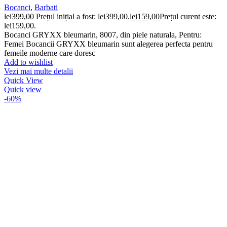
Bocanci
,
Barbati
lei
399,00
Prețul inițial a fost: lei399,00.
lei
159,00
Prețul curent este:
lei159,00.
Bocanci GRYXX bleumarin, 8007, din piele naturala, Pentru:
Femei Bocancii GRYXX bleumarin sunt alegerea perfecta pentru
femeile moderne care doresc
Add to wishlist
Vezi mai multe detalii
Quick View
Quick view
-60%