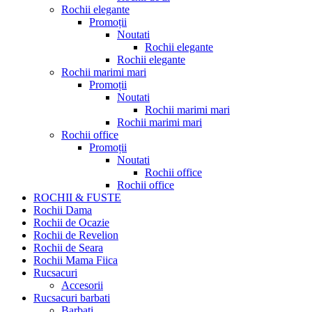
Rochii elegante
Promoții
Noutati
Rochii elegante
Rochii elegante
Rochii marimi mari
Promoții
Noutati
Rochii marimi mari
Rochii marimi mari
Rochii office
Promoții
Noutati
Rochii office
Rochii office
ROCHII & FUSTE
Rochii Dama
Rochii de Ocazie
Rochii de Revelion
Rochii de Seara
Rochii Mama Fiica
Rucsacuri
Accesorii
Rucsacuri barbati
Barbati