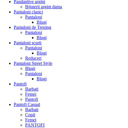
Pandantive argint
Bijuterii argint dama
Pantaloni clasici
Pantaloni
Blugi
Pantaloni de Trening
Pantaloni
Blugi
Pantaloni scurti
Pantaloni
Blugi
Reduceri
Pantaloni Street Style
Blugi
Pantaloni
Blugi
Pantofi
Barbati
Femei
Pantofi
Pantofi Casual
Barbati
Copii
Femei
PANTOFI