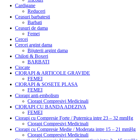
Cardigane
Reduceri
Ceasuri barbatesti
Barbati
Ceasuri de dama
Femei
Cercei
Cercei argint dama
Bijuterii argint dama
Chiloti & Boxeri
BARBATI
Ciocate
CIORAPI & ARTICOLE GRAVIDE
FEMEI
CIORAPI & SOSETE PLASA
FEMEI
Ciorapi anti-embolism
Ciorapi Compresivi Medicinali
CIORAPI CU BANDA ADEZIVA
FEMEI
Ciorapi cu Compresie Forte / Puternica intre 23 – 32 mmHg
Ciorapi Compresivi Medicinali
Ciorapi cu Compresie Medie / Moderata intre 15 – 21 mmHg
Ciorapi Compresivi Medicinali