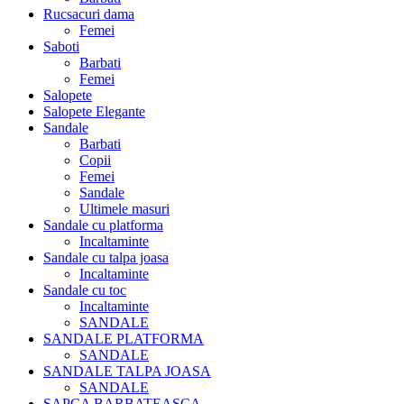
Rucsacuri dama
Femei
Saboti
Barbati
Femei
Salopete
Salopete Elegante
Sandale
Barbati
Copii
Femei
Sandale
Ultimele masuri
Sandale cu platforma
Incaltaminte
Sandale cu talpa joasa
Incaltaminte
Sandale cu toc
Incaltaminte
SANDALE
SANDALE PLATFORMA
SANDALE
SANDALE TALPA JOASA
SANDALE
SAPCA BARBATEASCA