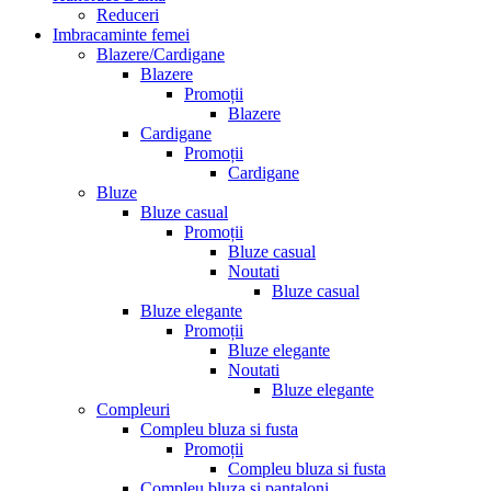
Reduceri
Imbracaminte femei
Blazere/Cardigane
Blazere
Promoții
Blazere
Cardigane
Promoții
Cardigane
Bluze
Bluze casual
Promoții
Bluze casual
Noutati
Bluze casual
Bluze elegante
Promoții
Bluze elegante
Noutati
Bluze elegante
Compleuri
Compleu bluza si fusta
Promoții
Compleu bluza si fusta
Compleu bluza si pantaloni