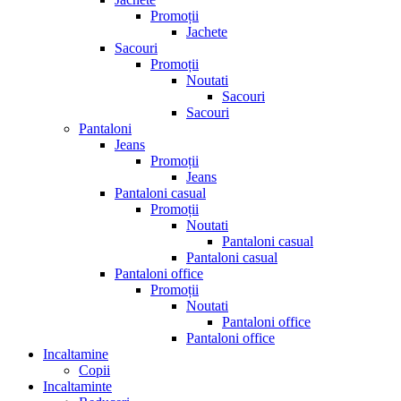
Promoții
Jachete
Sacouri
Promoții
Noutati
Sacouri
Sacouri
Pantaloni
Jeans
Promoții
Jeans
Pantaloni casual
Promoții
Noutati
Pantaloni casual
Pantaloni casual
Pantaloni office
Promoții
Noutati
Pantaloni office
Pantaloni office
Incaltamine
Copii
Incaltaminte