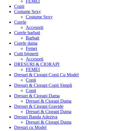
FEMEI
Copii
Costume Sexy
Costume Sexy
Curele
Accesorii
Curele barbati
Barbati
Curele dama
Femei
Cutii bijuterii
Accesorii
DRESURI & CIORAPI
FEMEI
Dresuri & Ciorapi Copii Cu Model
Copii
Dresuri & Ciorapi Copii Simpli
Copii
Dresuri & Ciorapi Dama
Dresuri & Ciorapi Dama
Dresuri & Ciorapi Gravide
Dresuri & Ciorapi Dama
Dresuri Banda Adeziva
Dresuri & Ciorapi Dama
Dresuri cu Model