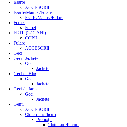
Esarfe
ACCESORII
Esarfe/Manusi/Fulare
Esarfe/Manusi/Fulare
Femei
Femei
FETE (2-12 ANI)
COPII
Fulare
ACCESORII
Geci
Geci | Jachete
Geci
Jachete
Geci de Blug
Geci
Jachete
Geci de Iarna
Geci
Jachete
Genti
ACCESORII
Clutch-uri/Plicuri
Promoții
Clutch-uri/Plicuri