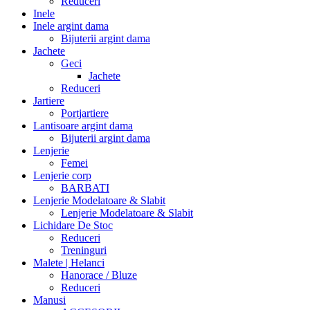
Reduceri
Inele
Inele argint dama
Bijuterii argint dama
Jachete
Geci
Jachete
Reduceri
Jartiere
Portjartiere
Lantisoare argint dama
Bijuterii argint dama
Lenjerie
Femei
Lenjerie corp
BARBATI
Lenjerie Modelatoare & Slabit
Lenjerie Modelatoare & Slabit
Lichidare De Stoc
Reduceri
Treninguri
Malete | Helanci
Hanorace / Bluze
Reduceri
Manusi