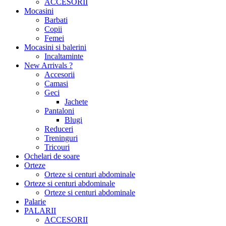
ACCESORII
Mocasini
Barbati
Copii
Femei
Mocasini si balerini
Incaltaminte
New Arrivals ?
Accesorii
Camasi
Geci
Jachete
Pantaloni
Blugi
Reduceri
Treninguri
Tricouri
Ochelari de soare
Orteze
Orteze si centuri abdominale
Orteze si centuri abdominale
Orteze si centuri abdominale
Palarie
PALARII
ACCESORII