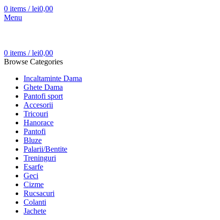
0
items
/
lei
0,00
Menu
0
items
/
lei
0,00
Browse Categories
Incaltaminte Dama
Ghete Dama
Pantofi sport
Accesorii
Tricouri
Hanorace
Pantofi
Bluze
Palarii/Bentite
Treninguri
Esarfe
Geci
Cizme
Rucsacuri
Colanti
Jachete