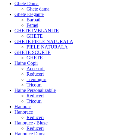
Ghete Dama
Ghete dama
Ghete Elegante
Barbati
Femei
GHETE IMBLANITE
GHETE
GHETE PIELE NATURALA
PIELE NATURALA
GHETE SCURTE
GHETE
Haine Copii
Accesorii
Reduceri
Treninguri
Tricouri
Haine Personalizabile
Reduceri
Tricouri
Hanorac
Hanorace
Reduceri
Hanorace / Bluze
Reduceri
Hanorace Dama