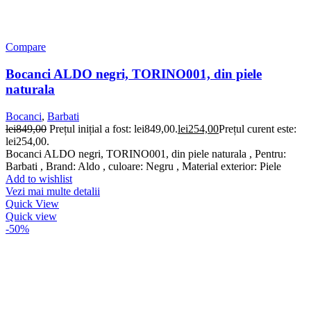
Compare
Bocanci ALDO negri, TORINO001, din piele
naturala
Bocanci
,
Barbati
lei
849,00
Prețul inițial a fost: lei849,00.
lei
254,00
Prețul curent este:
lei254,00.
Bocanci ALDO negri, TORINO001, din piele naturala , Pentru:
Barbati , Brand: Aldo , culoare: Negru , Material exterior: Piele
Add to wishlist
Vezi mai multe detalii
Quick View
Quick view
-50%