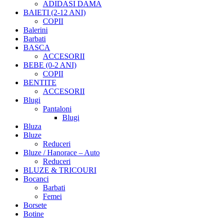
ADIDASI DAMA
BAIETI (2-12 ANI)
COPII
Balerini
Barbati
BASCA
ACCESORII
BEBE (0-2 ANI)
COPII
BENTITE
ACCESORII
Blugi
Pantaloni
Blugi
Bluza
Bluze
Reduceri
Bluze / Hanorace – Auto
Reduceri
BLUZE & TRICOURI
Bocanci
Barbati
Femei
Borsete
Botine