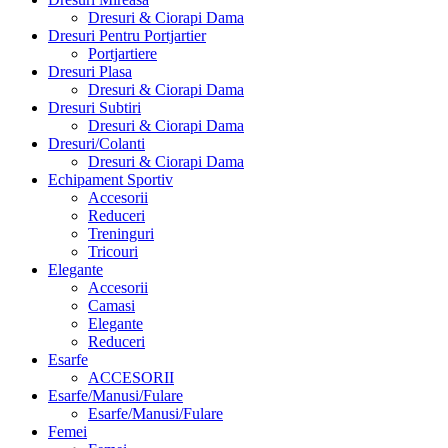
Dresuri & Ciorapi Dama
Dresuri Pentru Portjartier
Portjartiere
Dresuri Plasa
Dresuri & Ciorapi Dama
Dresuri Subtiri
Dresuri & Ciorapi Dama
Dresuri/Colanti
Dresuri & Ciorapi Dama
Echipament Sportiv
Accesorii
Reduceri
Treninguri
Tricouri
Elegante
Accesorii
Camasi
Elegante
Reduceri
Esarfe
ACCESORII
Esarfe/Manusi/Fulare
Esarfe/Manusi/Fulare
Femei