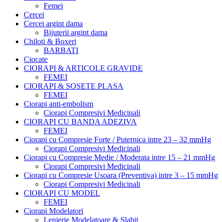
Femei
Cercei
Cercei argint dama
Bijuterii argint dama
Chiloti & Boxeri
BARBATI
Ciocate
CIORAPI & ARTICOLE GRAVIDE
FEMEI
CIORAPI & SOSETE PLASA
FEMEI
Ciorapi anti-embolism
Ciorapi Compresivi Medicinali
CIORAPI CU BANDA ADEZIVA
FEMEI
Ciorapi cu Compresie Forte / Puternica intre 23 – 32 mmHg
Ciorapi Compresivi Medicinali
Ciorapi cu Compresie Medie / Moderata intre 15 – 21 mmHg
Ciorapi Compresivi Medicinali
Ciorapi cu Compresie Usoara (Preventiva) intre 3 – 15 mmHg
Ciorapi Compresivi Medicinali
CIORAPI CU MODEL
FEMEI
Ciorapi Modelatori
Lenjerie Modelatoare & Slabit