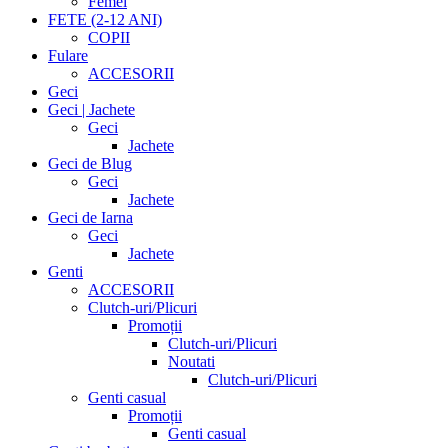
Femei
FETE (2-12 ANI)
COPII
Fulare
ACCESORII
Geci
Geci | Jachete
Geci
Jachete
Geci de Blug
Geci
Jachete
Geci de Iarna
Geci
Jachete
Genti
ACCESORII
Clutch-uri/Plicuri
Promoții
Clutch-uri/Plicuri
Noutati
Clutch-uri/Plicuri
Genti casual
Promoții
Genti casual