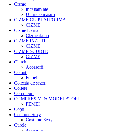
Cizme
Incaltaminte
Ultimele masuri
CIZME CU PLATFORMA
CIZME
Cizme Dama
Cizme dama
CIZME INALTE
CIZME
CIZME SCURTE
CIZME
Clutch
Accesorii
Colanti
Femei
Colectia de sezon
Coliere
Compleuri
COMPRESIVI & MODELATORI
FEMEI
Copii
Costume Sexy
Costume Sexy
Curele
Accesorii