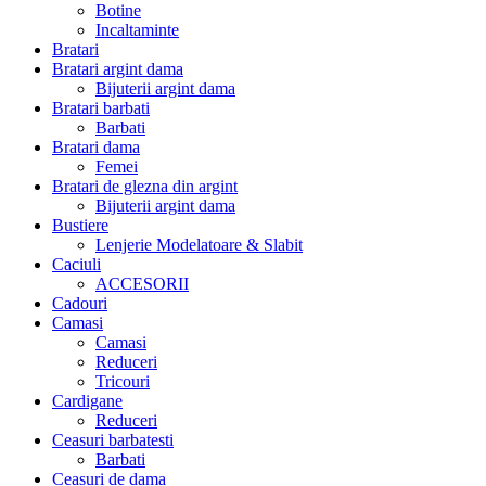
Botine
Incaltaminte
Bratari
Bratari argint dama
Bijuterii argint dama
Bratari barbati
Barbati
Bratari dama
Femei
Bratari de glezna din argint
Bijuterii argint dama
Bustiere
Lenjerie Modelatoare & Slabit
Caciuli
ACCESORII
Cadouri
Camasi
Camasi
Reduceri
Tricouri
Cardigane
Reduceri
Ceasuri barbatesti
Barbati
Ceasuri de dama