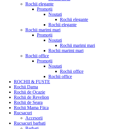
Rochii elegante
Promoții
Noutati
Rochii elegante
Rochii elegante
Rochii marimi mari
Promoții
Noutati
Rochii marimi mari
Rochii marimi mari
Rochii office
Promoții
Noutati
Rochii office
Rochii office
ROCHII & FUSTE
Rochii Dama
Rochii de Ocazie
Rochii de Revelion
Rochii de Seara
Rochii Mama Fiica
Rucsacuri
Accesorii
Rucsacuri barbati
Barbati