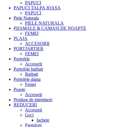
PAPUCI
PAPUCI TALPA JOASA
PAPUCI
Piele Naturala
PIELE NATURALA
PIJAMALE & CAMASI DE NOAPTE
FEMEI
PLAJA
ACCESORII
PORTJARTIER
FEMEI
Portofele
Accesorii
Portofele barbati
Barbati
Portofele dama
Femei
Posete
Accesorii
Produse de intretinere
REDUCERI
Accesorii
Geci
Jachete
Pantaloni