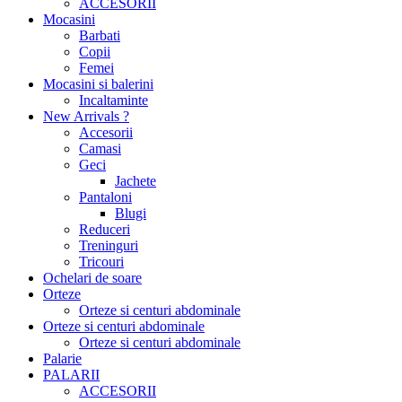
ACCESORII
Mocasini
Barbati
Copii
Femei
Mocasini si balerini
Incaltaminte
New Arrivals ?
Accesorii
Camasi
Geci
Jachete
Pantaloni
Blugi
Reduceri
Treninguri
Tricouri
Ochelari de soare
Orteze
Orteze si centuri abdominale
Orteze si centuri abdominale
Orteze si centuri abdominale
Palarie
PALARII
ACCESORII