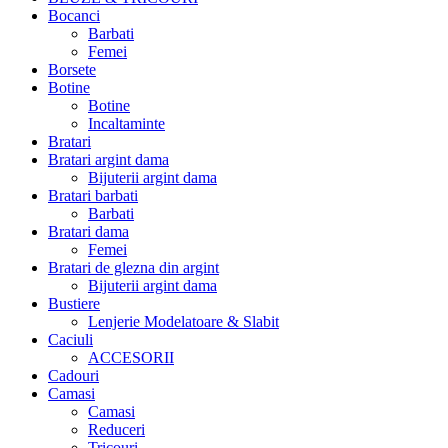
Bocanci
Barbati
Femei
Borsete
Botine
Botine
Incaltaminte
Bratari
Bratari argint dama
Bijuterii argint dama
Bratari barbati
Barbati
Bratari dama
Femei
Bratari de glezna din argint
Bijuterii argint dama
Bustiere
Lenjerie Modelatoare & Slabit
Caciuli
ACCESORII
Cadouri
Camasi
Camasi
Reduceri
Tricouri