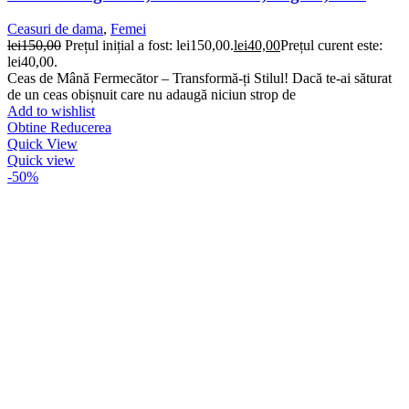
Ceasuri de dama
,
Femei
lei
150,00
Prețul inițial a fost: lei150,00.
lei
40,00
Prețul curent este:
lei40,00.
Ceas de Mână Fermecător – Transformă-ți Stilul! Dacă te-ai săturat
de un ceas obișnuit care nu adaugă niciun strop de
Add to wishlist
Obtine Reducerea
Quick View
Quick view
-50%