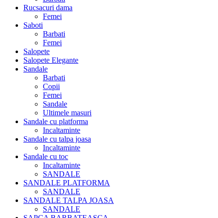
Rucsacuri dama
Femei
Saboti
Barbati
Femei
Salopete
Salopete Elegante
Sandale
Barbati
Copii
Femei
Sandale
Ultimele masuri
Sandale cu platforma
Incaltaminte
Sandale cu talpa joasa
Incaltaminte
Sandale cu toc
Incaltaminte
SANDALE
SANDALE PLATFORMA
SANDALE
SANDALE TALPA JOASA
SANDALE
SAPCA BARBATEASCA