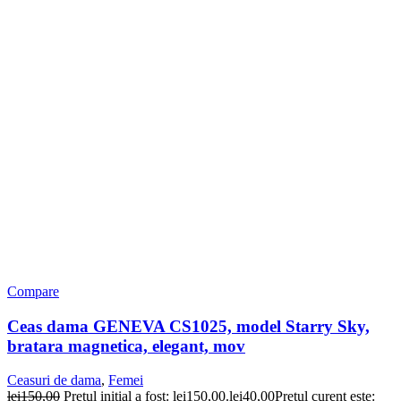
Compare
Ceas dama GENEVA CS1025, model Starry Sky,
bratara magnetica, elegant, mov
Ceasuri de dama
,
Femei
lei
150,00
Prețul inițial a fost: lei150,00.
lei
40,00
Prețul curent este: