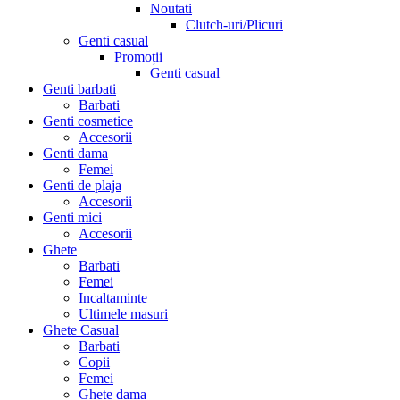
Noutati
Clutch-uri/Plicuri
Genti casual
Promoții
Genti casual
Genti barbati
Barbati
Genti cosmetice
Accesorii
Genti dama
Femei
Genti de plaja
Accesorii
Genti mici
Accesorii
Ghete
Barbati
Femei
Incaltaminte
Ultimele masuri
Ghete Casual
Barbati
Copii
Femei
Ghete dama