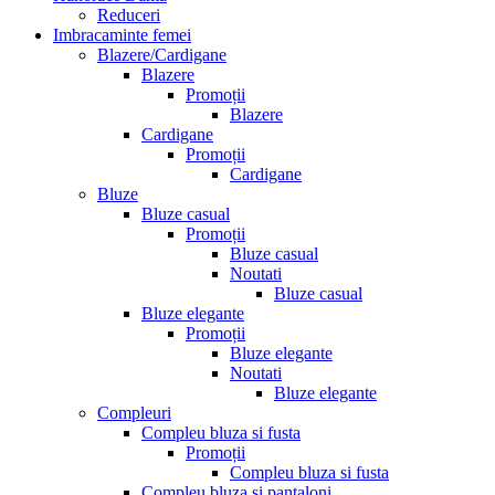
Reduceri
Imbracaminte femei
Blazere/Cardigane
Blazere
Promoții
Blazere
Cardigane
Promoții
Cardigane
Bluze
Bluze casual
Promoții
Bluze casual
Noutati
Bluze casual
Bluze elegante
Promoții
Bluze elegante
Noutati
Bluze elegante
Compleuri
Compleu bluza si fusta
Promoții
Compleu bluza si fusta
Compleu bluza si pantaloni