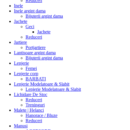
Reduceri
Inele
Inele argint dama
Bijuterii argint dama
Jachete
Geci
Jachete
Reduceri
Jartiere
Portjartiere
Lantisoare argint dama
Bijuterii argint dama
Lenjerie
Femei
Lenjerie corp
BARBATI
Lenjerie Modelatoare & Slabit
Lenjerie Modelatoare & Slabit
Lichidare De Stoc
Reduceri
Treninguri
Malete | Helanci
Hanorace / Bluze
Reduceri
Manusi