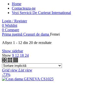
Home
Contacteaza-ne
Vezi Servicii De Curierat International
Login / Register
0
Wishlist
0
Compare
Prima pagină
Ceasuri de dama
Femei
Afișez 1 - 12 din 20 de rezultate
Show sidebar
Show
9
12
18
24
Grid view
List view
-73%