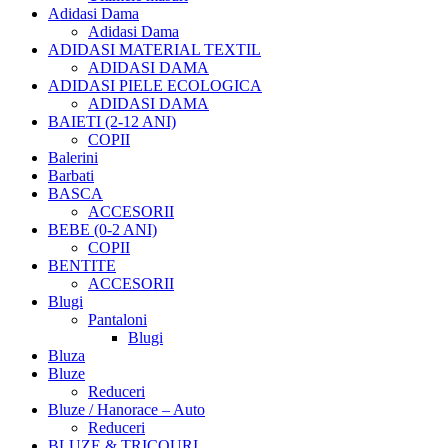
Adidasi Dama
Adidasi Dama
ADIDASI MATERIAL TEXTIL
ADIDASI DAMA
ADIDASI PIELE ECOLOGICA
ADIDASI DAMA
BAIETI (2-12 ANI)
COPII
Balerini
Barbati
BASCA
ACCESORII
BEBE (0-2 ANI)
COPII
BENTITE
ACCESORII
Blugi
Pantaloni
Blugi
Bluza
Bluze
Reduceri
Bluze / Hanorace – Auto
Reduceri
BLUZE & TRICOURI