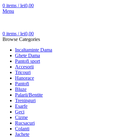
0
items
/
lei
0,00
Menu
0
items
/
lei
0,00
Browse Categories
Incaltaminte Dama
Ghete Dama
Pantofi sport
Accesorii
Tricouri
Hanorace
Pantofi
Bluze
Palarii/Bentite
Treninguri
Esarfe
Geci
Cizme
Rucsacuri
Colanti
Jachete