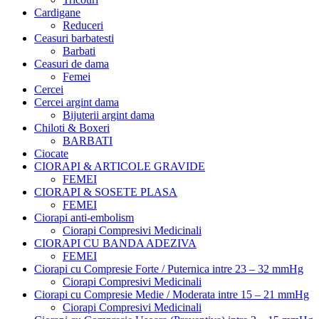
Cardigane
Reduceri
Ceasuri barbatesti
Barbati
Ceasuri de dama
Femei
Cercei
Cercei argint dama
Bijuterii argint dama
Chiloti & Boxeri
BARBATI
Ciocate
CIORAPI & ARTICOLE GRAVIDE
FEMEI
CIORAPI & SOSETE PLASA
FEMEI
Ciorapi anti-embolism
Ciorapi Compresivi Medicinali
CIORAPI CU BANDA ADEZIVA
FEMEI
Ciorapi cu Compresie Forte / Puternica intre 23 – 32 mmHg
Ciorapi Compresivi Medicinali
Ciorapi cu Compresie Medie / Moderata intre 15 – 21 mmHg
Ciorapi Compresivi Medicinali