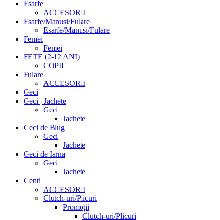
Esarfe
ACCESORII
Esarfe/Manusi/Fulare
Esarfe/Manusi/Fulare
Femei
Femei
FETE (2-12 ANI)
COPII
Fulare
ACCESORII
Geci
Geci | Jachete
Geci
Jachete
Geci de Blug
Geci
Jachete
Geci de Iarna
Geci
Jachete
Genti
ACCESORII
Clutch-uri/Plicuri
Promoții
Clutch-uri/Plicuri