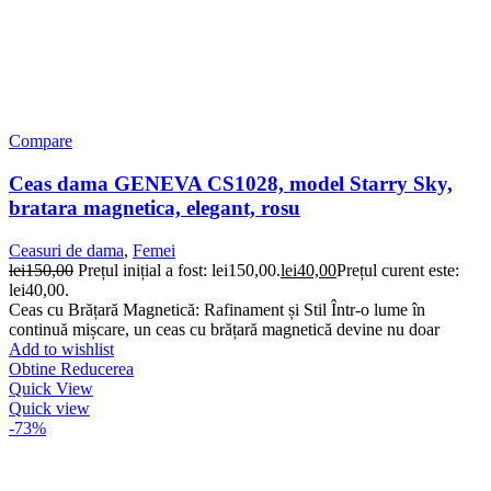
Compare
Ceas dama GENEVA CS1028, model Starry Sky,
bratara magnetica, elegant, rosu
Ceasuri de dama
,
Femei
lei
150,00
Prețul inițial a fost: lei150,00.
lei
40,00
Prețul curent este:
lei40,00.
Ceas cu Brățară Magnetică: Rafinament și Stil Într-o lume în
continuă mișcare, un ceas cu brățară magnetică devine nu doar
Add to wishlist
Obtine Reducerea
Quick View
Quick view
-73%