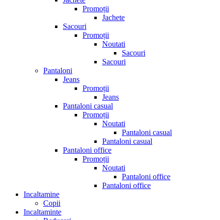
Promoții
Jachete
Sacouri
Promoții
Noutati
Sacouri
Sacouri
Pantaloni
Jeans
Promoții
Jeans
Pantaloni casual
Promoții
Noutati
Pantaloni casual
Pantaloni casual
Pantaloni office
Promoții
Noutati
Pantaloni office
Pantaloni office
Incaltamine
Copii
Incaltaminte