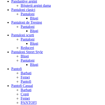
Pandantive argint
Bijuterii argint dama
Pantaloni clasici
Pantaloni
Blugi
Pantaloni de Trening
Pantaloni
Blugi
Pantaloni scurti
Pantaloni
Blugi
Reduceri
Pantaloni Street Style
Blugi
Pantaloni
Blugi
Pantofi
Barbati
Femei
Pantofi
Pantofi Casual
Barbati
Copii
Femei
PANTOFI