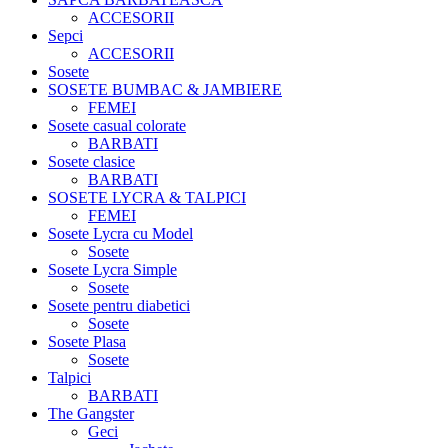
ACCESORII
Sepci
ACCESORII
Sosete
SOSETE BUMBAC & JAMBIERE
FEMEI
Sosete casual colorate
BARBATI
Sosete clasice
BARBATI
SOSETE LYCRA & TALPICI
FEMEI
Sosete Lycra cu Model
Sosete
Sosete Lycra Simple
Sosete
Sosete pentru diabetici
Sosete
Sosete Plasa
Sosete
Talpici
BARBATI
The Gangster
Geci