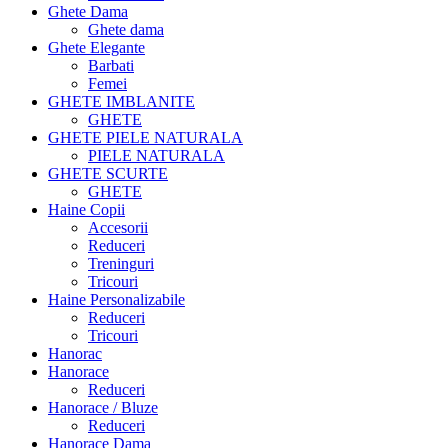
Ghete Dama
Ghete dama
Ghete Elegante
Barbati
Femei
GHETE IMBLANITE
GHETE
GHETE PIELE NATURALA
PIELE NATURALA
GHETE SCURTE
GHETE
Haine Copii
Accesorii
Reduceri
Treninguri
Tricouri
Haine Personalizabile
Reduceri
Tricouri
Hanorac
Hanorace
Reduceri
Hanorace / Bluze
Reduceri
Hanorace Dama