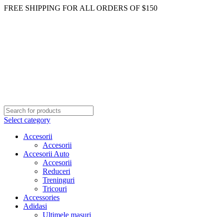
FREE SHIPPING FOR ALL ORDERS OF $150
Select category
Accesorii
Accesorii
Accesorii Auto
Accesorii
Reduceri
Treninguri
Tricouri
Accessories
Adidasi
Ultimele masuri