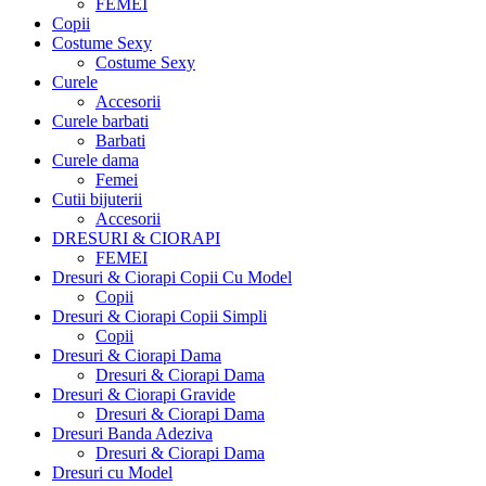
FEMEI
Copii
Costume Sexy
Costume Sexy
Curele
Accesorii
Curele barbati
Barbati
Curele dama
Femei
Cutii bijuterii
Accesorii
DRESURI & CIORAPI
FEMEI
Dresuri & Ciorapi Copii Cu Model
Copii
Dresuri & Ciorapi Copii Simpli
Copii
Dresuri & Ciorapi Dama
Dresuri & Ciorapi Dama
Dresuri & Ciorapi Gravide
Dresuri & Ciorapi Dama
Dresuri Banda Adeziva
Dresuri & Ciorapi Dama
Dresuri cu Model