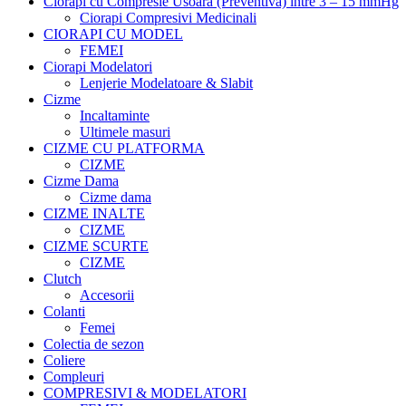
Ciorapi cu Compresie Usoara (Preventiva) intre 3 – 15 mmHg
Ciorapi Compresivi Medicinali
CIORAPI CU MODEL
FEMEI
Ciorapi Modelatori
Lenjerie Modelatoare & Slabit
Cizme
Incaltaminte
Ultimele masuri
CIZME CU PLATFORMA
CIZME
Cizme Dama
Cizme dama
CIZME INALTE
CIZME
CIZME SCURTE
CIZME
Clutch
Accesorii
Colanti
Femei
Colectia de sezon
Coliere
Compleuri
COMPRESIVI & MODELATORI