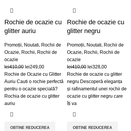
Rochie de ocazie cu
Rochie de ocazie cu
glitter auriu
glitter negru
Promoții
,
Noutati
,
Rochii de
Promoții
,
Noutati
,
Rochii de
Ocazie
,
Rochii
,
Rochii de
Ocazie
,
Rochii
,
Rochii de
ocazie
ocazie
Prețul
Prețul
Prețul
Prețul
lei
410,00
lei
249,00
lei
410,00
lei
328,00
inițial
curent
inițial
curent
Rochie de Ocazie cu Glitter
Rochie de ocazie cu glitter
a
este:
a
este:
Auriu Cauti o rochie perfectă
negru Descoperă eleganța
fost:
lei249,00.
fost:
lei328,00.
pentru o ocazie specială?
și rafinamentul unei rochii de
lei410,00.
lei410,00.
Rochia de ocazie cu glitter
ocazie cu glitter negru care
auriu
îți va
OBTINE REDUCEREA
OBTINE REDUCEREA