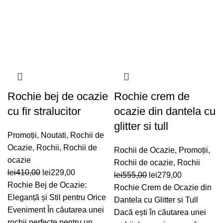
Rochie bej de ocazie
Rochie crem de
cu fir stralucitor
ocazie din dantela cu
glitter si tull
Promoții
,
Noutati
,
Rochii de
Ocazie
,
Rochii
,
Rochii de
Rochii de Ocazie
,
Promoții
,
ocazie
Rochii de ocazie
,
Rochii
Prețul
Prețul
lei
410,00
lei
229,00
Prețul
Prețul
lei
555,00
lei
279,00
inițial
curent
Rochie Bej de Ocazie:
inițial
curent
Rochie Crem de Ocazie din
a
este:
Eleganță și Stil pentru Orice
a
este:
Dantela cu Glitter si Tull
fost:
lei229,00.
Eveniment În căutarea unei
fost:
lei279,00.
Dacă ești în căutarea unei
lei410,00.
rochii perfecte pentru un