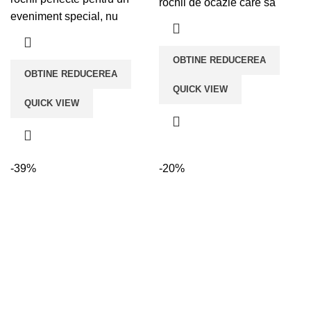
lei555,00.
rochii de ocazie care să
eveniment special, nu
OBTINE REDUCEREA
OBTINE REDUCEREA
QUICK VIEW
QUICK VIEW
-39%
-20%