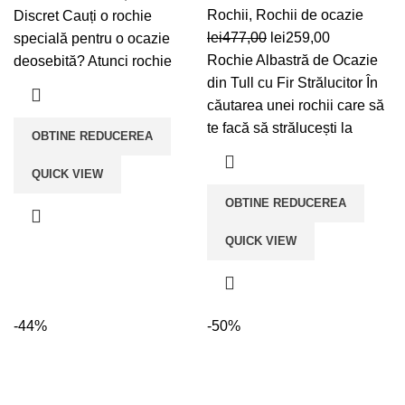
fost:
lei199,00.
Rochii
,
Rochii de ocazie
Discret Cauți o rochie
Prețul
Prețul
lei388,00.
lei
477,00
lei
259,00
specială pentru o ocazie
inițial
curent
Rochie Albastră de Ocazie
deosebită? Atunci rochie
a
este:
din Tull cu Fir Strălucitor În
fost:
lei259,00.
căutarea unei rochii care să
lei477,00.
te facă să strălucești la
OBTINE REDUCEREA
QUICK VIEW
OBTINE REDUCEREA
QUICK VIEW
-44%
-50%