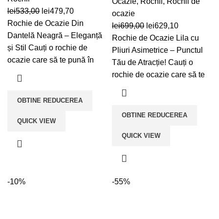
Ocazie
,
Rochii
,
Rochii de
Prețul
Prețul
lei
533,00
lei
479,70
ocazie
inițial
curent
Rochie de Ocazie Din
Prețul
Prețul
lei
699,00
lei
629,10
a
este:
Dantelă Neagră – Eleganță
inițial
curent
Rochie de Ocazie Lila cu
fost:
lei479,70.
și Stil Cauți o rochie de
a
este:
Pliuri Asimetrice – Punctul
lei533,00.
ocazie care să te pună în
fost:
lei629,10.
Tău de Atracție! Cauți o
lei699,00.
rochie de ocazie care să te
OBTINE REDUCEREA
OBTINE REDUCEREA
QUICK VIEW
QUICK VIEW
-10%
-55%