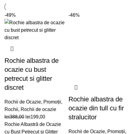
-49%
-46%
Rochie albastra de
ocazie cu bust
petrecut si glitter
discret
Rochie albastra de
Rochii de Ocazie
,
Promoții
,
ocazie din tull cu fir
Rochii
,
Rochii de ocazie
stralucitor
Prețul
Prețul
lei
388,00
lei
199,00
inițial
curent
Rochie Albastră de Ocazie
a
este:
Rochii de Ocazie
,
Promoții
,
cu Bust Petrecut și Glitter