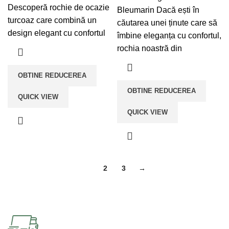
fost:
lei609,30.
Descoperă rochie de ocazie
a
este:
Bleumarin Dacă ești în
lei677,00.
turcoaz care combină un
fost:
lei199,00.
căutarea unei ținute care să
design elegant cu confortul
lei444,00.
îmbine eleganța cu confortul,
rochia noastră din
OBTINE REDUCEREA
OBTINE REDUCEREA
QUICK VIEW
QUICK VIEW
1
2
3
→