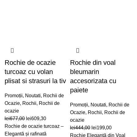
Rochie de ocazie
Rochie din voal
turcoaz cu volan
bleumarin
plisat si strasuri la tiv
accesorizata cu
paiete
Promoții
,
Noutati
,
Rochii de
Ocazie
,
Rochii
,
Rochii de
Promoții
,
Noutati
,
Rochii de
ocazie
Ocazie
,
Rochii
,
Rochii de
Prețul
Prețul
lei
677,00
lei
609,30
ocazie
inițial
curent
Rochie de ocazie turcoaz –
Prețul
Prețul
lei
444,00
lei
199,00
a
este:
Elegantă și rafinată
inițial
curent
Rochie Elegantă din Voal