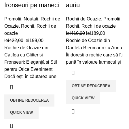
fronseuri pe maneci
auriu
Promoții
,
Noutati
,
Rochii de
Rochii de Ocazie
,
Promoții
,
Ocazie
,
Rochii
,
Rochii de
Rochii
,
Rochii de ocazie
Prețul
Prețul
ocazie
lei
410,00
lei
189,00
Prețul
Prețul
inițial
curent
lei
422,00
lei
199,00
Rochie de Ocazie din
inițial
curent
a
este:
Rochie de Ocazie din
Dantelă Bleumarin cu Auriu
a
este:
fost:
lei189,00.
Catifea cu Glitter și
Îți dorești o rochie care să îți
fost:
lei199,00.
lei410,00.
Fronseuri: Eleganță și Stil
pună în valoare farmecul și
lei422,00.
pentru Orice Eveniment
Dacă ești în căutarea unei
OBTINE REDUCEREA
QUICK VIEW
OBTINE REDUCEREA
QUICK VIEW