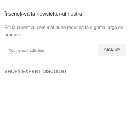
Înscrieți-vă la newsletter-ul nostru
Fiti la curent cu cele mai bune reduceri la o gama larga de
produse
SHOPY EXPERT DISCOUNT
ABONATI-VA LA NEWSLETTER-UL NOSTRU
DORITI SA FITI LA
CURENT CU ULTIMELE