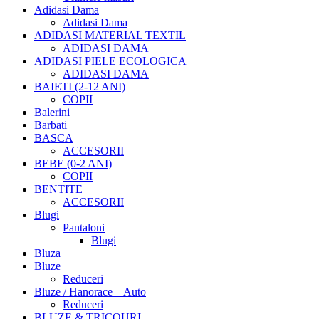
Adidasi Dama
Adidasi Dama
ADIDASI MATERIAL TEXTIL
ADIDASI DAMA
ADIDASI PIELE ECOLOGICA
ADIDASI DAMA
BAIETI (2-12 ANI)
COPII
Balerini
Barbati
BASCA
ACCESORII
BEBE (0-2 ANI)
COPII
BENTITE
ACCESORII
Blugi
Pantaloni
Blugi
Bluza
Bluze
Reduceri
Bluze / Hanorace – Auto
Reduceri
BLUZE & TRICOURI