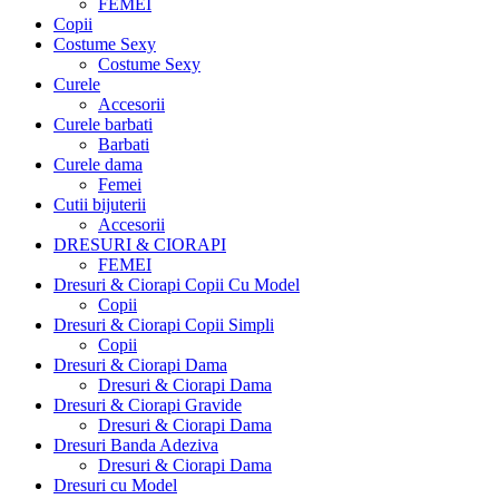
FEMEI
Copii
Costume Sexy
Costume Sexy
Curele
Accesorii
Curele barbati
Barbati
Curele dama
Femei
Cutii bijuterii
Accesorii
DRESURI & CIORAPI
FEMEI
Dresuri & Ciorapi Copii Cu Model
Copii
Dresuri & Ciorapi Copii Simpli
Copii
Dresuri & Ciorapi Dama
Dresuri & Ciorapi Dama
Dresuri & Ciorapi Gravide
Dresuri & Ciorapi Dama
Dresuri Banda Adeziva
Dresuri & Ciorapi Dama
Dresuri cu Model