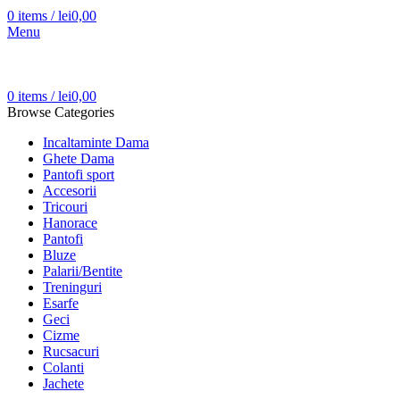
0
items
/
lei
0,00
Menu
0
items
/
lei
0,00
Browse Categories
Incaltaminte Dama
Ghete Dama
Pantofi sport
Accesorii
Tricouri
Hanorace
Pantofi
Bluze
Palarii/Bentite
Treninguri
Esarfe
Geci
Cizme
Rucsacuri
Colanti
Jachete