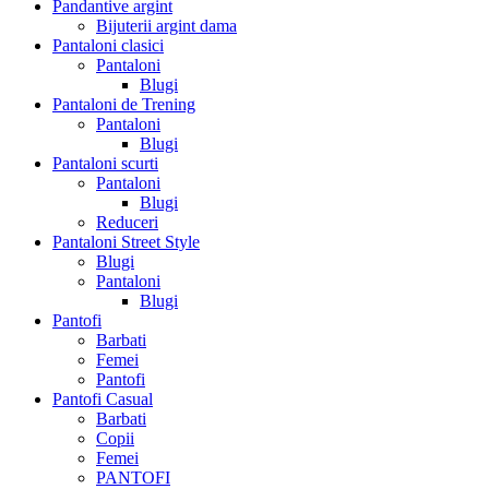
Pandantive argint
Bijuterii argint dama
Pantaloni clasici
Pantaloni
Blugi
Pantaloni de Trening
Pantaloni
Blugi
Pantaloni scurti
Pantaloni
Blugi
Reduceri
Pantaloni Street Style
Blugi
Pantaloni
Blugi
Pantofi
Barbati
Femei
Pantofi
Pantofi Casual
Barbati
Copii
Femei
PANTOFI