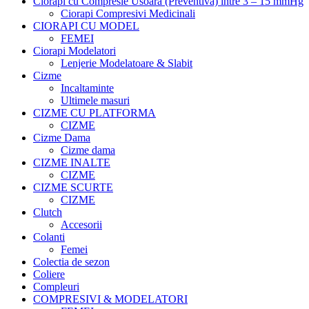
Ciorapi cu Compresie Usoara (Preventiva) intre 3 – 15 mmHg
Ciorapi Compresivi Medicinali
CIORAPI CU MODEL
FEMEI
Ciorapi Modelatori
Lenjerie Modelatoare & Slabit
Cizme
Incaltaminte
Ultimele masuri
CIZME CU PLATFORMA
CIZME
Cizme Dama
Cizme dama
CIZME INALTE
CIZME
CIZME SCURTE
CIZME
Clutch
Accesorii
Colanti
Femei
Colectia de sezon
Coliere
Compleuri
COMPRESIVI & MODELATORI