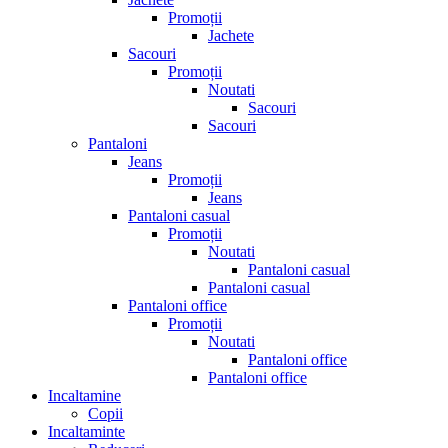
Promoții
Jachete
Sacouri
Promoții
Noutati
Sacouri
Sacouri
Pantaloni
Jeans
Promoții
Jeans
Pantaloni casual
Promoții
Noutati
Pantaloni casual
Pantaloni casual
Pantaloni office
Promoții
Noutati
Pantaloni office
Pantaloni office
Incaltamine
Copii
Incaltaminte