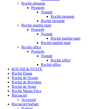
Rochii elegante
Promoții
Noutati
Rochii elegante
Rochii elegante
Rochii marimi mari
Promoții
Noutati
Rochii marimi mari
Rochii marimi mari
Rochii office
Promoții
Noutati
Rochii office
Rochii office
ROCHII & FUSTE
Rochii Dama
Rochii de Ocazie
Rochii de Revelion
Rochii de Seara
Rochii Mama Fiica
Rucsacuri
Accesorii
Rucsacuri barbati
Barbati