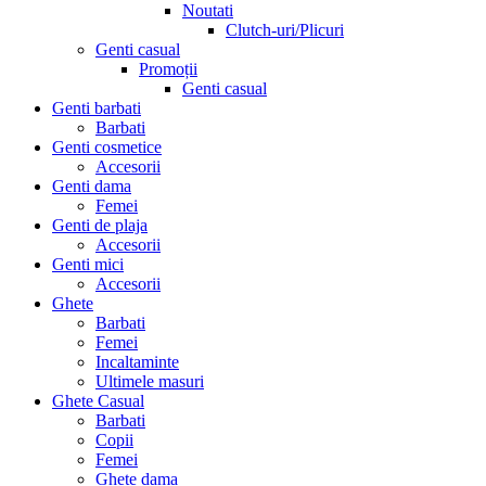
Noutati
Clutch-uri/Plicuri
Genti casual
Promoții
Genti casual
Genti barbati
Barbati
Genti cosmetice
Accesorii
Genti dama
Femei
Genti de plaja
Accesorii
Genti mici
Accesorii
Ghete
Barbati
Femei
Incaltaminte
Ultimele masuri
Ghete Casual
Barbati
Copii
Femei
Ghete dama