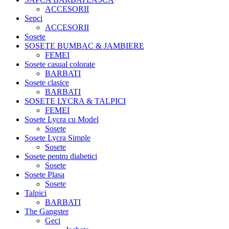
ACCESORII
Sepci
ACCESORII
Sosete
SOSETE BUMBAC & JAMBIERE
FEMEI
Sosete casual colorate
BARBATI
Sosete clasice
BARBATI
SOSETE LYCRA & TALPICI
FEMEI
Sosete Lycra cu Model
Sosete
Sosete Lycra Simple
Sosete
Sosete pentru diabetici
Sosete
Sosete Plasa
Sosete
Talpici
BARBATI
The Gangster
Geci