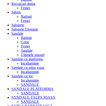
Rucsacuri dama
Femei
Saboti
Barbati
Femei
Salopete
Salopete Elegante
Sandale
Barbati
Copii
Femei
Sandale
Ultimele masuri
Sandale cu platforma
Incaltaminte
Sandale cu talpa joasa
Incaltaminte
Sandale cu toc
Incaltaminte
SANDALE
SANDALE PLATFORMA
SANDALE
SANDALE TALPA JOASA
SANDALE
SAPCA BARBATEASCA