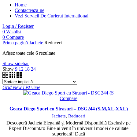
Home
Contacteaza-ne
Vezi Servicii De Curierat International
Login / Register
0
Wishlist
0
Compare
Prima pagină
Jachete
Reduceri
Afișez toate cele 6 rezultate
Show sidebar
Show
9
12
18
24
Grid view
List view
Compare
Geaca Diego Sport cu Strasuri – DSG244 (S,M,XL,XXL)
Jachete
,
Reduceri
Descoperă Jacheta Elegantă și Modernă Disponibilă Exclusiv pe
Expert Discount.ro Bine ai venit în universul modei de calitate
superioară! Dacă