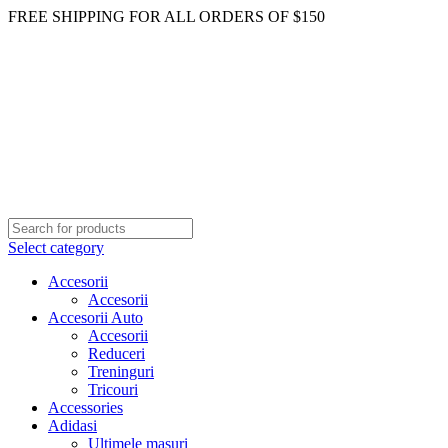
FREE SHIPPING FOR ALL ORDERS OF $150
Select category
Accesorii
Accesorii
Accesorii Auto
Accesorii
Reduceri
Treninguri
Tricouri
Accessories
Adidasi
Ultimele masuri