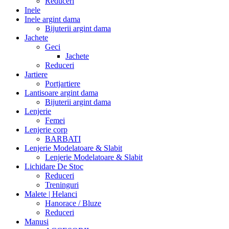
Reduceri
Inele
Inele argint dama
Bijuterii argint dama
Jachete
Geci
Jachete
Reduceri
Jartiere
Portjartiere
Lantisoare argint dama
Bijuterii argint dama
Lenjerie
Femei
Lenjerie corp
BARBATI
Lenjerie Modelatoare & Slabit
Lenjerie Modelatoare & Slabit
Lichidare De Stoc
Reduceri
Treninguri
Malete | Helanci
Hanorace / Bluze
Reduceri
Manusi