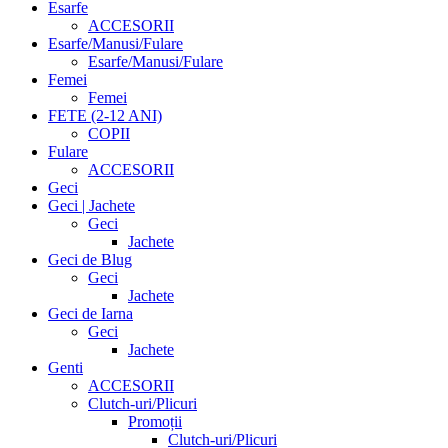
Esarfe
ACCESORII
Esarfe/Manusi/Fulare
Esarfe/Manusi/Fulare
Femei
Femei
FETE (2-12 ANI)
COPII
Fulare
ACCESORII
Geci
Geci | Jachete
Geci
Jachete
Geci de Blug
Geci
Jachete
Geci de Iarna
Geci
Jachete
Genti
ACCESORII
Clutch-uri/Plicuri
Promoții
Clutch-uri/Plicuri