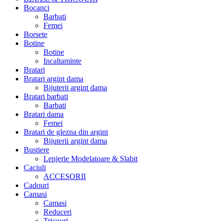
Bocanci
Barbati
Femei
Borsete
Botine
Botine
Incaltaminte
Bratari
Bratari argint dama
Bijuterii argint dama
Bratari barbati
Barbati
Bratari dama
Femei
Bratari de glezna din argint
Bijuterii argint dama
Bustiere
Lenjerie Modelatoare & Slabit
Caciuli
ACCESORII
Cadouri
Camasi
Camasi
Reduceri
Tricouri