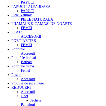
PAPUCI
PAPUCI TALPA JOASA
PAPUCI
Piele Naturala
PIELE NATURALA
PIJAMALE & CAMASI DE NOAPTE
FEMEI
PLAJA
ACCESORII
PORTJARTIER
FEMEI
Portofele
Accesorii
Portofele barbati
Barbati
Portofele dama
Femei
Posete
Accesorii
Produse de intretinere
REDUCERI
Accesorii
Geci
Jachete
Pantaloni