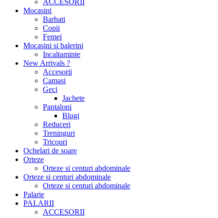
ACCESORII
Mocasini
Barbati
Copii
Femei
Mocasini si balerini
Incaltaminte
New Arrivals ?
Accesorii
Camasi
Geci
Jachete
Pantaloni
Blugi
Reduceri
Treninguri
Tricouri
Ochelari de soare
Orteze
Orteze si centuri abdominale
Orteze si centuri abdominale
Orteze si centuri abdominale
Palarie
PALARII
ACCESORII