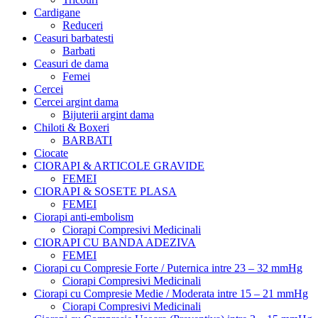
Cardigane
Reduceri
Ceasuri barbatesti
Barbati
Ceasuri de dama
Femei
Cercei
Cercei argint dama
Bijuterii argint dama
Chiloti & Boxeri
BARBATI
Ciocate
CIORAPI & ARTICOLE GRAVIDE
FEMEI
CIORAPI & SOSETE PLASA
FEMEI
Ciorapi anti-embolism
Ciorapi Compresivi Medicinali
CIORAPI CU BANDA ADEZIVA
FEMEI
Ciorapi cu Compresie Forte / Puternica intre 23 – 32 mmHg
Ciorapi Compresivi Medicinali
Ciorapi cu Compresie Medie / Moderata intre 15 – 21 mmHg
Ciorapi Compresivi Medicinali