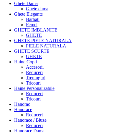
Ghete Dama
Ghete dama
Ghete Elegante
Barbati
Femei
GHETE IMBLANITE
GHETE
GHETE PIELE NATURALA
PIELE NATURALA
GHETE SCURTE
GHETE
Haine Copii
Accesorii
Reduceri
Treninguri
Tricouri
Haine Personalizabile
Reduceri
Tricouri
Hanorac
Hanorace
Reduceri
Hanorace / Bluze
Reduceri
Hanorace Dama