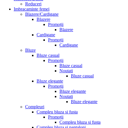
Reduceri
Imbracaminte femei
Blazere/Cardigane
Blazere
Promoții
Blazere
Cardigane
Promoții
Cardigane
Bluze
Bluze casual
Promoții
Bluze casual
Noutati
Bluze casual
Bluze elegante
Promoții
Bluze elegante
Noutati
Bluze elegante
Compleuri
Compleu bluza si fusta
Promoții
Compleu bluza si fusta
Compleu bluza si pantaloni