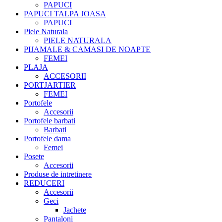
PAPUCI
PAPUCI TALPA JOASA
PAPUCI
Piele Naturala
PIELE NATURALA
PIJAMALE & CAMASI DE NOAPTE
FEMEI
PLAJA
ACCESORII
PORTJARTIER
FEMEI
Portofele
Accesorii
Portofele barbati
Barbati
Portofele dama
Femei
Posete
Accesorii
Produse de intretinere
REDUCERI
Accesorii
Geci
Jachete
Pantaloni