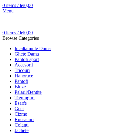
0
items
/
lei
0,00
Menu
0
items
/
lei
0,00
Browse Categories
Incaltaminte Dama
Ghete Dama
Pantofi sport
Accesorii
Tricouri
Hanorace
Pantofi
Bluze
Palarii/Bentite
Treninguri
Esarfe
Geci
Cizme
Rucsacuri
Colanti
Jachete