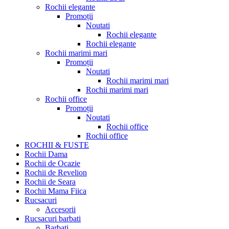
Rochii elegante
Promoții
Noutati
Rochii elegante
Rochii elegante
Rochii marimi mari
Promoții
Noutati
Rochii marimi mari
Rochii marimi mari
Rochii office
Promoții
Noutati
Rochii office
Rochii office
ROCHII & FUSTE
Rochii Dama
Rochii de Ocazie
Rochii de Revelion
Rochii de Seara
Rochii Mama Fiica
Rucsacuri
Accesorii
Rucsacuri barbati
Barbati