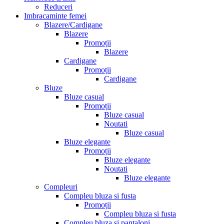
Reduceri
Imbracaminte femei
Blazere/Cardigane
Blazere
Promoții
Blazere
Cardigane
Promoții
Cardigane
Bluze
Bluze casual
Promoții
Bluze casual
Noutati
Bluze casual
Bluze elegante
Promoții
Bluze elegante
Noutati
Bluze elegante
Compleuri
Compleu bluza si fusta
Promoții
Compleu bluza si fusta
Compleu bluza si pantaloni