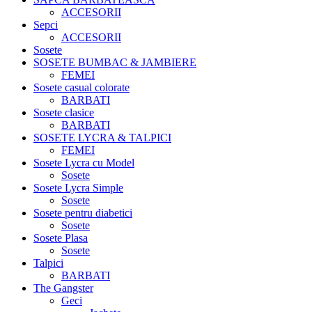
ACCESORII
Sepci
ACCESORII
Sosete
SOSETE BUMBAC & JAMBIERE
FEMEI
Sosete casual colorate
BARBATI
Sosete clasice
BARBATI
SOSETE LYCRA & TALPICI
FEMEI
Sosete Lycra cu Model
Sosete
Sosete Lycra Simple
Sosete
Sosete pentru diabetici
Sosete
Sosete Plasa
Sosete
Talpici
BARBATI
The Gangster
Geci