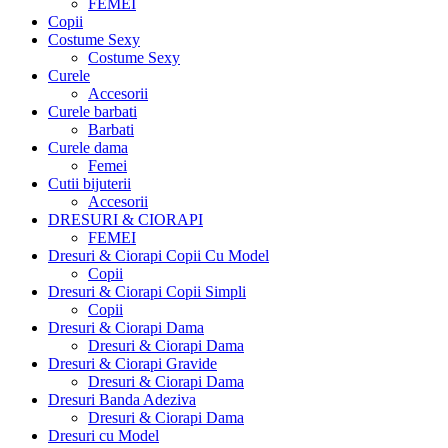
FEMEI
Copii
Costume Sexy
Costume Sexy
Curele
Accesorii
Curele barbati
Barbati
Curele dama
Femei
Cutii bijuterii
Accesorii
DRESURI & CIORAPI
FEMEI
Dresuri & Ciorapi Copii Cu Model
Copii
Dresuri & Ciorapi Copii Simpli
Copii
Dresuri & Ciorapi Dama
Dresuri & Ciorapi Dama
Dresuri & Ciorapi Gravide
Dresuri & Ciorapi Dama
Dresuri Banda Adeziva
Dresuri & Ciorapi Dama
Dresuri cu Model