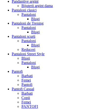
Pandantive argint
Bijuterii argint dama
Pantaloni clasici
Pantaloni
Blugi
Pantaloni de Trening
Pantaloni
Blugi
Pantaloni scurti
Pantaloni
Blugi
Reduceri
Pantaloni Street Style
Blugi
Pantaloni
Blugi
Pantofi
Barbati
Femei
Pantofi
Pantofi Casual
Barbati
Copii
Femei
PANTOFI