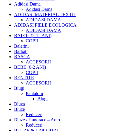
Adidasi Dama
Adidasi Dama
ADIDASI MATERIAL TEXTIL
ADIDASI DAMA
ADIDASI PIELE ECOLOGICA
ADIDASI DAMA
BAIETI (2-12 ANI)
COPII
Balerini
Barbati
BASCA
ACCESORII
BEBE (0-2 ANI)
COPII
BENTITE
ACCESORII
Blugi
Pantaloni
Blugi
Bluza
Bluze
Reduceri
Bluze / Hanorace – Auto
Reduceri
BLUZE & TRICOURI