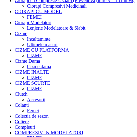
Ciorapi cu Compresie Usoara (Preventiva) intre 3 – 15 mmHg
Ciorapi Compresivi Medicinali
CIORAPI CU MODEL
FEMEI
Ciorapi Modelatori
Lenjerie Modelatoare & Slabit
Cizme
Incaltaminte
Ultimele masuri
CIZME CU PLATFORMA
CIZME
Cizme Dama
Cizme dama
CIZME INALTE
CIZME
CIZME SCURTE
CIZME
Clutch
Accesorii
Colanti
Femei
Colectia de sezon
Coliere
Compleuri
COMPRESIVI & MODELATORI