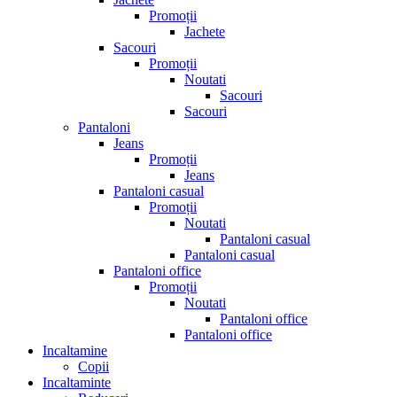
Promoții
Jachete
Sacouri
Promoții
Noutati
Sacouri
Sacouri
Pantaloni
Jeans
Promoții
Jeans
Pantaloni casual
Promoții
Noutati
Pantaloni casual
Pantaloni casual
Pantaloni office
Promoții
Noutati
Pantaloni office
Pantaloni office
Incaltamine
Copii
Incaltaminte