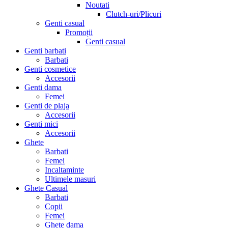
Noutati
Clutch-uri/Plicuri
Genti casual
Promoții
Genti casual
Genti barbati
Barbati
Genti cosmetice
Accesorii
Genti dama
Femei
Genti de plaja
Accesorii
Genti mici
Accesorii
Ghete
Barbati
Femei
Incaltaminte
Ultimele masuri
Ghete Casual
Barbati
Copii
Femei
Ghete dama