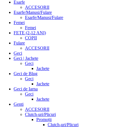
Esarfe
ACCESORII
Esarfe/Manusi/Fulare
Esarfe/Manusi/Fulare
Femei
Femei
FETE (2-12 ANI)
COPII
Fulare
ACCESORII
Geci
Geci | Jachete
Geci
Jachete
Geci de Blug
Geci
Jachete
Geci de Iarna
Geci
Jachete
Genti
ACCESORII
Clutch-uri/Plicuri
Promoții
Clutch-uri/Plicuri