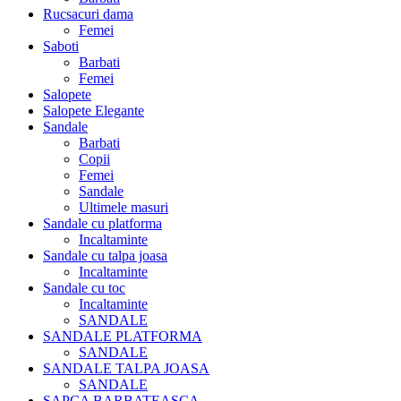
Rucsacuri dama
Femei
Saboti
Barbati
Femei
Salopete
Salopete Elegante
Sandale
Barbati
Copii
Femei
Sandale
Ultimele masuri
Sandale cu platforma
Incaltaminte
Sandale cu talpa joasa
Incaltaminte
Sandale cu toc
Incaltaminte
SANDALE
SANDALE PLATFORMA
SANDALE
SANDALE TALPA JOASA
SANDALE
SAPCA BARBATEASCA