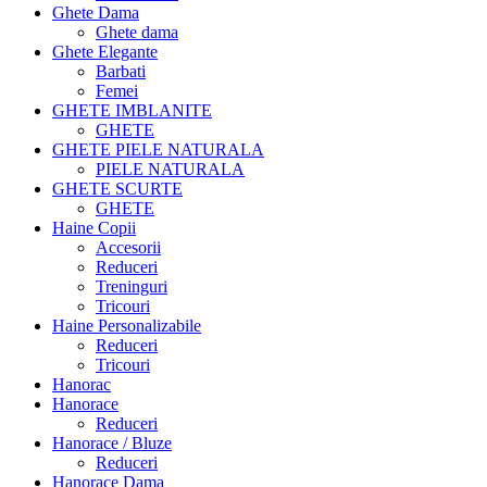
Ghete Dama
Ghete dama
Ghete Elegante
Barbati
Femei
GHETE IMBLANITE
GHETE
GHETE PIELE NATURALA
PIELE NATURALA
GHETE SCURTE
GHETE
Haine Copii
Accesorii
Reduceri
Treninguri
Tricouri
Haine Personalizabile
Reduceri
Tricouri
Hanorac
Hanorace
Reduceri
Hanorace / Bluze
Reduceri
Hanorace Dama