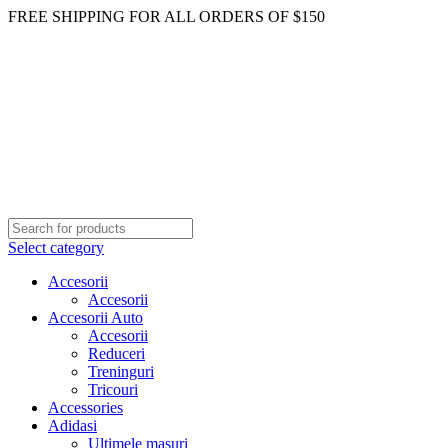
FREE SHIPPING FOR ALL ORDERS OF $150
Select category
Accesorii
Accesorii
Accesorii Auto
Accesorii
Reduceri
Treninguri
Tricouri
Accessories
Adidasi
Ultimele masuri