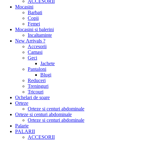
ACCESORII
Mocasini
Barbati
Copii
Femei
Mocasini si balerini
Incaltaminte
New Arrivals ?
Accesorii
Camasi
Geci
Jachete
Pantaloni
Blugi
Reduceri
Treninguri
Tricouri
Ochelari de soare
Orteze
Orteze si centuri abdominale
Orteze si centuri abdominale
Orteze si centuri abdominale
Palarie
PALARII
ACCESORII