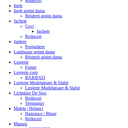
Reduceri
Inele
Inele argint dama
Bijuterii argint dama
Jachete
Geci
Jachete
Reduceri
Jartiere
Portjartiere
Lantisoare argint dama
Bijuterii argint dama
Lenjerie
Femei
Lenjerie corp
BARBATI
Lenjerie Modelatoare & Slabit
Lenjerie Modelatoare & Slabit
Lichidare De Stoc
Reduceri
Treninguri
Malete | Helanci
Hanorace / Bluze
Reduceri
Manusi