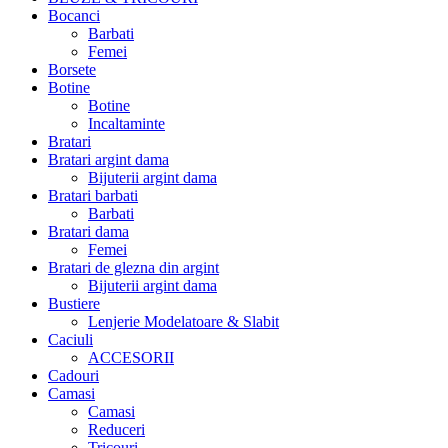
Bocanci
Barbati
Femei
Borsete
Botine
Botine
Incaltaminte
Bratari
Bratari argint dama
Bijuterii argint dama
Bratari barbati
Barbati
Bratari dama
Femei
Bratari de glezna din argint
Bijuterii argint dama
Bustiere
Lenjerie Modelatoare & Slabit
Caciuli
ACCESORII
Cadouri
Camasi
Camasi
Reduceri
Tricouri