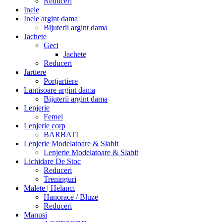
Reduceri
Inele
Inele argint dama
Bijuterii argint dama
Jachete
Geci
Jachete
Reduceri
Jartiere
Portjartiere
Lantisoare argint dama
Bijuterii argint dama
Lenjerie
Femei
Lenjerie corp
BARBATI
Lenjerie Modelatoare & Slabit
Lenjerie Modelatoare & Slabit
Lichidare De Stoc
Reduceri
Treninguri
Malete | Helanci
Hanorace / Bluze
Reduceri
Manusi