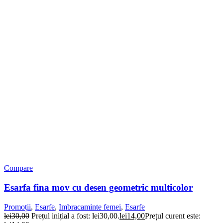
Compare
Esarfa fina mov cu desen geometric multicolor
Promoții
,
Esarfe
,
Imbracaminte femei
,
Esarfe
lei
30,00
Prețul inițial a fost: lei30,00.
lei
14,00
Prețul curent este: