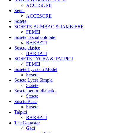
ACCESORII
Sepci
ACCESORII
Sosete
SOSETE BUMBAC & JAMBIERE
FEMEI
Sosete casual colorate
BARBATI
Sosete clasice
BARBATI
SOSETE LYCRA & TALPICI
FEMEI
Sosete Lycra cu Model
Sosete
Sosete Lycra Simple
Sosete
Sosete pentru diabetici
Sosete
Sosete Plasa
Sosete
Talpici
BARBATI
The Gangster
Geci