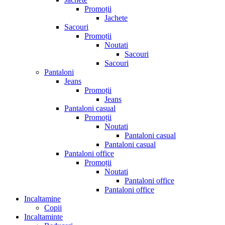
Promoții
Jachete
Sacouri
Promoții
Noutati
Sacouri
Sacouri
Pantaloni
Jeans
Promoții
Jeans
Pantaloni casual
Promoții
Noutati
Pantaloni casual
Pantaloni casual
Pantaloni office
Promoții
Noutati
Pantaloni office
Pantaloni office
Incaltamine
Copii
Incaltaminte