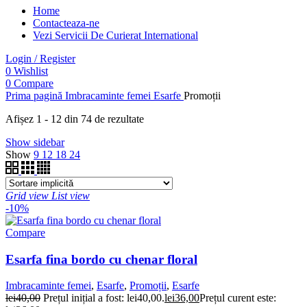
Home
Contacteaza-ne
Vezi Servicii De Curierat International
Login / Register
0
Wishlist
0
Compare
Prima pagină
Imbracaminte femei
Esarfe
Promoții
Afișez 1 - 12 din 74 de rezultate
Show sidebar
Show
9
12
18
24
Grid view
List view
-10%
Compare
Esarfa fina bordo cu chenar floral
Imbracaminte femei
,
Esarfe
,
Promoții
,
Esarfe
lei
40,00
Prețul inițial a fost: lei40,00.
lei
36,00
Prețul curent este: