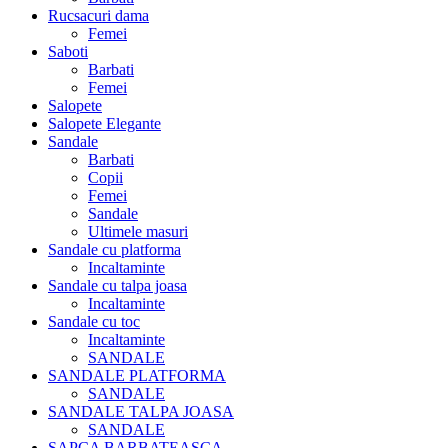
Rucsacuri dama
Femei
Saboti
Barbati
Femei
Salopete
Salopete Elegante
Sandale
Barbati
Copii
Femei
Sandale
Ultimele masuri
Sandale cu platforma
Incaltaminte
Sandale cu talpa joasa
Incaltaminte
Sandale cu toc
Incaltaminte
SANDALE
SANDALE PLATFORMA
SANDALE
SANDALE TALPA JOASA
SANDALE
SAPCA BARBATEASCA