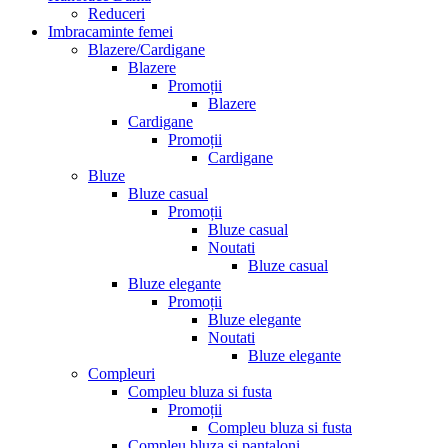
Reduceri
Imbracaminte femei
Blazere/Cardigane
Blazere
Promoții
Blazere
Cardigane
Promoții
Cardigane
Bluze
Bluze casual
Promoții
Bluze casual
Noutati
Bluze casual
Bluze elegante
Promoții
Bluze elegante
Noutati
Bluze elegante
Compleuri
Compleu bluza si fusta
Promoții
Compleu bluza si fusta
Compleu bluza si pantaloni