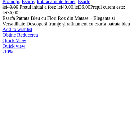
Promoții
,
Esarfe
,
Imbracaminte femei
,
Esarfe
lei
40,00
Prețul inițial a fost: lei40,00.
lei
36,00
Prețul curent este:
lei36,00.
Esarfa Patrata Bleu cu Flori Roz din Matase – Eleganta si
Versatilitate Descoperă frumțe și rafinament cu esarfa patrata bleu
Add to wishlist
Obtine Reducerea
Quick View
Quick view
-10%