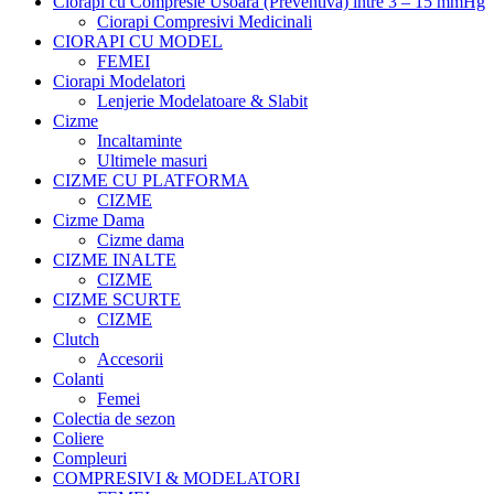
Ciorapi cu Compresie Usoara (Preventiva) intre 3 – 15 mmHg
Ciorapi Compresivi Medicinali
CIORAPI CU MODEL
FEMEI
Ciorapi Modelatori
Lenjerie Modelatoare & Slabit
Cizme
Incaltaminte
Ultimele masuri
CIZME CU PLATFORMA
CIZME
Cizme Dama
Cizme dama
CIZME INALTE
CIZME
CIZME SCURTE
CIZME
Clutch
Accesorii
Colanti
Femei
Colectia de sezon
Coliere
Compleuri
COMPRESIVI & MODELATORI