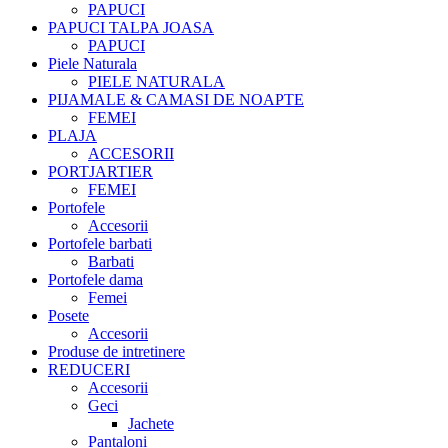
PAPUCI
PAPUCI TALPA JOASA
PAPUCI
Piele Naturala
PIELE NATURALA
PIJAMALE & CAMASI DE NOAPTE
FEMEI
PLAJA
ACCESORII
PORTJARTIER
FEMEI
Portofele
Accesorii
Portofele barbati
Barbati
Portofele dama
Femei
Posete
Accesorii
Produse de intretinere
REDUCERI
Accesorii
Geci
Jachete
Pantaloni