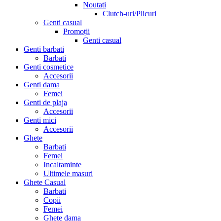
Noutati
Clutch-uri/Plicuri
Genti casual
Promoții
Genti casual
Genti barbati
Barbati
Genti cosmetice
Accesorii
Genti dama
Femei
Genti de plaja
Accesorii
Genti mici
Accesorii
Ghete
Barbati
Femei
Incaltaminte
Ultimele masuri
Ghete Casual
Barbati
Copii
Femei
Ghete dama