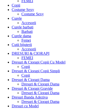
FEMEI
Copii
Costume Sexy
Costume Sexy
Curele
Accesorii
Curele barbati
Barbati
Curele dama
Femei
Cutii bijuterii
Accesorii
DRESURI & CIORAPI
FEMEI
Dresuri & Ciorapi Copii Cu Model
Copii
Dresuri & Ciorapi Copii Simpli
Copii
Dresuri & Ciorapi Dama
Dresuri & Ciorapi Dama
Dresuri & Ciorapi Gravide
Dresuri & Ciorapi Dama
Dresuri Banda Adeziva
Dresuri & Ciorapi Dama
Dresuri cu Model