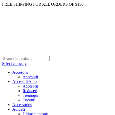
FREE SHIPPING FOR ALL ORDERS OF $150
Select category
Accesorii
Accesorii
Accesorii Auto
Accesorii
Reduceri
Treninguri
Tricouri
Accessories
Adidasi
Ultimele masuri