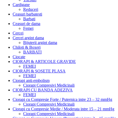
Cardigane
Reduceri
Ceasuri barbatesti
Barbati
Ceasuri de dama
Femei
Cercei
Cercei argint dama
Bijuterii argint dama
Chiloti & Boxeri
BARBATI
Ciocate
CIORAPI & ARTICOLE GRAVIDE
FEMEI
CIORAPI & SOSETE PLASA
FEMEI
Ciorapi anti-embolism
Ciorapi Compresivi Medicinali
CIORAPI CU BANDA ADEZIVA
FEMEI
Ciorapi cu Compresie Forte / Puternica intre 23 – 32 mmHg
Ciorapi Compresivi Medicinali
Ciorapi cu Compresie Medie / Moderata intre 15 – 21 mmHg
Ciorapi Compresivi Medicinali