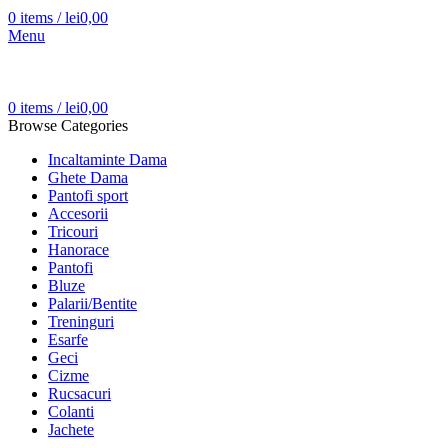
0
items
/
lei
0,00
Menu
0
items
/
lei
0,00
Browse Categories
Incaltaminte Dama
Ghete Dama
Pantofi sport
Accesorii
Tricouri
Hanorace
Pantofi
Bluze
Palarii/Bentite
Treninguri
Esarfe
Geci
Cizme
Rucsacuri
Colanti
Jachete