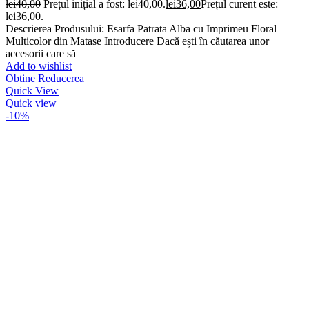
lei
40,00
Prețul inițial a fost: lei40,00.
lei
36,00
Prețul curent este:
lei36,00.
Descrierea Produsului: Esarfa Patrata Alba cu Imprimeu Floral
Multicolor din Matase Introducere Dacă ești în căutarea unor
accesorii care să
Add to wishlist
Obtine Reducerea
Quick View
Quick view
-10%