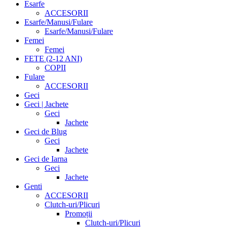
Esarfe
ACCESORII
Esarfe/Manusi/Fulare
Esarfe/Manusi/Fulare
Femei
Femei
FETE (2-12 ANI)
COPII
Fulare
ACCESORII
Geci
Geci | Jachete
Geci
Jachete
Geci de Blug
Geci
Jachete
Geci de Iarna
Geci
Jachete
Genti
ACCESORII
Clutch-uri/Plicuri
Promoții
Clutch-uri/Plicuri