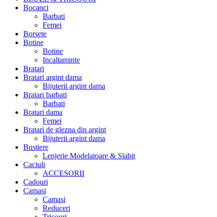
Bocanci
Barbati
Femei
Borsete
Botine
Botine
Incaltaminte
Bratari
Bratari argint dama
Bijuterii argint dama
Bratari barbati
Barbati
Bratari dama
Femei
Bratari de glezna din argint
Bijuterii argint dama
Bustiere
Lenjerie Modelatoare & Slabit
Caciuli
ACCESORII
Cadouri
Camasi
Camasi
Reduceri
Tricouri