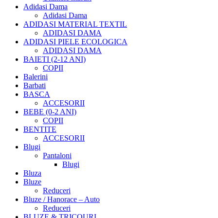
Adidasi Dama
Adidasi Dama
ADIDASI MATERIAL TEXTIL
ADIDASI DAMA
ADIDASI PIELE ECOLOGICA
ADIDASI DAMA
BAIETI (2-12 ANI)
COPII
Balerini
Barbati
BASCA
ACCESORII
BEBE (0-2 ANI)
COPII
BENTITE
ACCESORII
Blugi
Pantaloni
Blugi
Bluza
Bluze
Reduceri
Bluze / Hanorace – Auto
Reduceri
BLUZE & TRICOURI