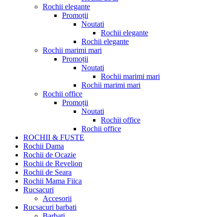
Rochii elegante
Promoții
Noutati
Rochii elegante
Rochii elegante
Rochii marimi mari
Promoții
Noutati
Rochii marimi mari
Rochii marimi mari
Rochii office
Promoții
Noutati
Rochii office
Rochii office
ROCHII & FUSTE
Rochii Dama
Rochii de Ocazie
Rochii de Revelion
Rochii de Seara
Rochii Mama Fiica
Rucsacuri
Accesorii
Rucsacuri barbati
Barbati