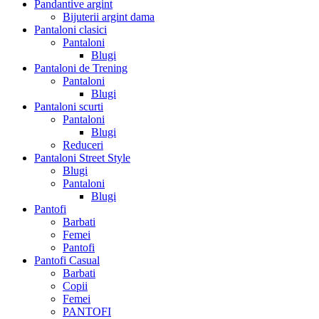
Pandantive argint
Bijuterii argint dama
Pantaloni clasici
Pantaloni
Blugi
Pantaloni de Trening
Pantaloni
Blugi
Pantaloni scurti
Pantaloni
Blugi
Reduceri
Pantaloni Street Style
Blugi
Pantaloni
Blugi
Pantofi
Barbati
Femei
Pantofi
Pantofi Casual
Barbati
Copii
Femei
PANTOFI