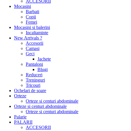
ACCESORII
Mocasini
Barbati
Copii
Femei
Mocasini si balerini
Incaltaminte
New Arrivals ?
Accesorii
Camasi
Geci
Jachete
Pantaloni
Blugi
Reduceri
Treninguri
Tricouri
Ochelari de soare
Orteze
Orteze si centuri abdominale
Orteze si centuri abdominale
Orteze si centuri abdominale
Palarie
PALARII
ACCESORII