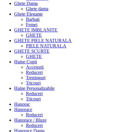
Ghete Dama
Ghete dama
Ghete Elegante
Barbati
Femei
GHETE IMBLANITE
GHETE
GHETE PIELE NATURALA
PIELE NATURALA
GHETE SCURTE
GHETE
Haine Copii
Accesorii
Reduceri
Treninguri
Tricouri
Haine Personalizabile
Reduceri
Tricouri
Hanorac
Hanorace
Reduceri
Hanorace / Bluze
Reduceri
Hanorace Dama