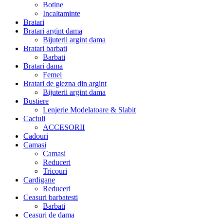
Botine
Incaltaminte
Bratari
Bratari argint dama
Bijuterii argint dama
Bratari barbati
Barbati
Bratari dama
Femei
Bratari de glezna din argint
Bijuterii argint dama
Bustiere
Lenjerie Modelatoare & Slabit
Caciuli
ACCESORII
Cadouri
Camasi
Camasi
Reduceri
Tricouri
Cardigane
Reduceri
Ceasuri barbatesti
Barbati
Ceasuri de dama