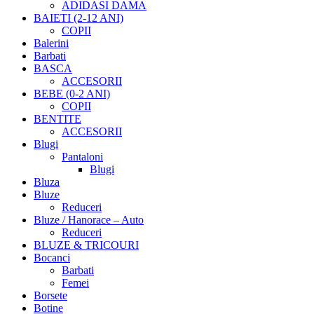
ADIDASI DAMA
BAIETI (2-12 ANI)
COPII
Balerini
Barbati
BASCA
ACCESORII
BEBE (0-2 ANI)
COPII
BENTITE
ACCESORII
Blugi
Pantaloni
Blugi
Bluza
Bluze
Reduceri
Bluze / Hanorace – Auto
Reduceri
BLUZE & TRICOURI
Bocanci
Barbati
Femei
Borsete
Botine