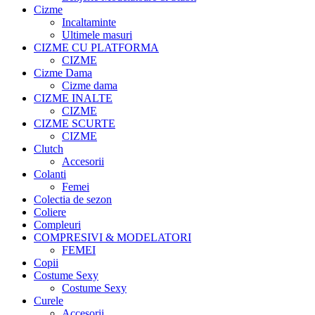
Cizme
Incaltaminte
Ultimele masuri
CIZME CU PLATFORMA
CIZME
Cizme Dama
Cizme dama
CIZME INALTE
CIZME
CIZME SCURTE
CIZME
Clutch
Accesorii
Colanti
Femei
Colectia de sezon
Coliere
Compleuri
COMPRESIVI & MODELATORI
FEMEI
Copii
Costume Sexy
Costume Sexy
Curele
Accesorii