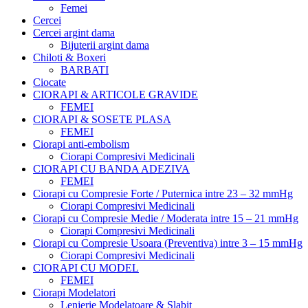
Femei
Cercei
Cercei argint dama
Bijuterii argint dama
Chiloti & Boxeri
BARBATI
Ciocate
CIORAPI & ARTICOLE GRAVIDE
FEMEI
CIORAPI & SOSETE PLASA
FEMEI
Ciorapi anti-embolism
Ciorapi Compresivi Medicinali
CIORAPI CU BANDA ADEZIVA
FEMEI
Ciorapi cu Compresie Forte / Puternica intre 23 – 32 mmHg
Ciorapi Compresivi Medicinali
Ciorapi cu Compresie Medie / Moderata intre 15 – 21 mmHg
Ciorapi Compresivi Medicinali
Ciorapi cu Compresie Usoara (Preventiva) intre 3 – 15 mmHg
Ciorapi Compresivi Medicinali
CIORAPI CU MODEL
FEMEI
Ciorapi Modelatori
Lenjerie Modelatoare & Slabit