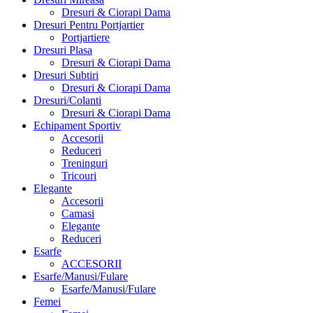
Dresuri & Ciorapi Dama
Dresuri Pentru Portjartier
Portjartiere
Dresuri Plasa
Dresuri & Ciorapi Dama
Dresuri Subtiri
Dresuri & Ciorapi Dama
Dresuri/Colanti
Dresuri & Ciorapi Dama
Echipament Sportiv
Accesorii
Reduceri
Treninguri
Tricouri
Elegante
Accesorii
Camasi
Elegante
Reduceri
Esarfe
ACCESORII
Esarfe/Manusi/Fulare
Esarfe/Manusi/Fulare
Femei