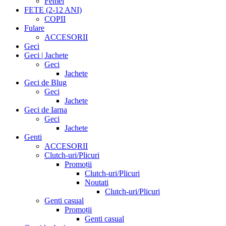
Femei
FETE (2-12 ANI)
COPII
Fulare
ACCESORII
Geci
Geci | Jachete
Geci
Jachete
Geci de Blug
Geci
Jachete
Geci de Iarna
Geci
Jachete
Genti
ACCESORII
Clutch-uri/Plicuri
Promoții
Clutch-uri/Plicuri
Noutati
Clutch-uri/Plicuri
Genti casual
Promoții
Genti casual