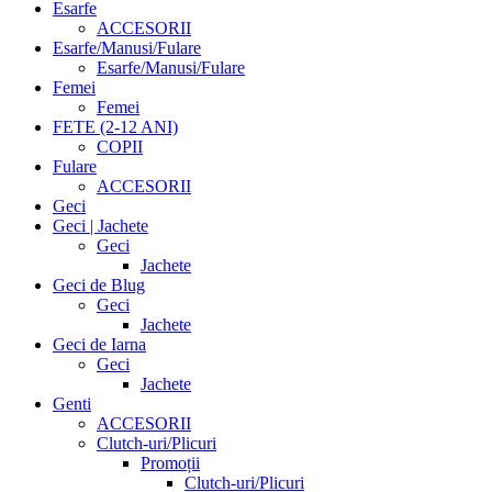
Esarfe
ACCESORII
Esarfe/Manusi/Fulare
Esarfe/Manusi/Fulare
Femei
Femei
FETE (2-12 ANI)
COPII
Fulare
ACCESORII
Geci
Geci | Jachete
Geci
Jachete
Geci de Blug
Geci
Jachete
Geci de Iarna
Geci
Jachete
Genti
ACCESORII
Clutch-uri/Plicuri
Promoții
Clutch-uri/Plicuri