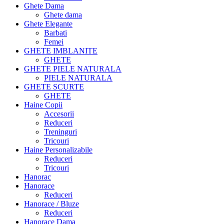
Ghete Dama
Ghete dama
Ghete Elegante
Barbati
Femei
GHETE IMBLANITE
GHETE
GHETE PIELE NATURALA
PIELE NATURALA
GHETE SCURTE
GHETE
Haine Copii
Accesorii
Reduceri
Treninguri
Tricouri
Haine Personalizabile
Reduceri
Tricouri
Hanorac
Hanorace
Reduceri
Hanorace / Bluze
Reduceri
Hanorace Dama