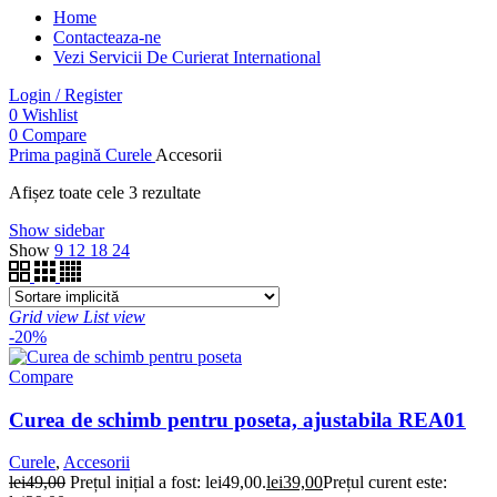
Home
Contacteaza-ne
Vezi Servicii De Curierat International
Login / Register
0
Wishlist
0
Compare
Prima pagină
Curele
Accesorii
Afișez toate cele 3 rezultate
Show sidebar
Show
9
12
18
24
Grid view
List view
-20%
Compare
Curea de schimb pentru poseta, ajustabila REA01
Curele
,
Accesorii
lei
49,00
Prețul inițial a fost: lei49,00.
lei
39,00
Prețul curent este: