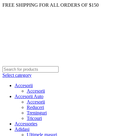
FREE SHIPPING FOR ALL ORDERS OF $150
Select category
Accesorii
Accesorii
Accesorii Auto
Accesorii
Reduceri
Treninguri
Tricouri
Accessories
Adidasi
Ultimele masuri