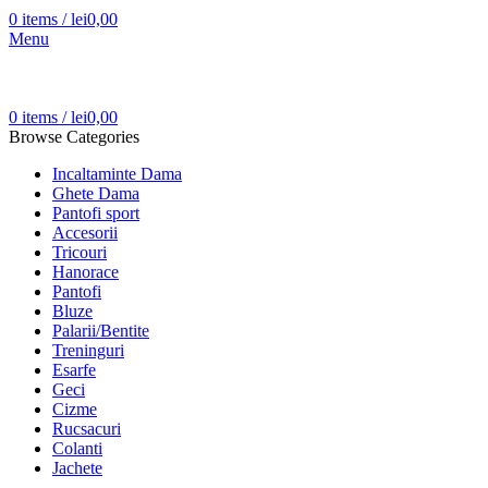
0
items
/
lei
0,00
Menu
0
items
/
lei
0,00
Browse Categories
Incaltaminte Dama
Ghete Dama
Pantofi sport
Accesorii
Tricouri
Hanorace
Pantofi
Bluze
Palarii/Bentite
Treninguri
Esarfe
Geci
Cizme
Rucsacuri
Colanti
Jachete