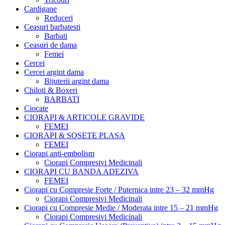
Cardigane
Reduceri
Ceasuri barbatesti
Barbati
Ceasuri de dama
Femei
Cercei
Cercei argint dama
Bijuterii argint dama
Chiloti & Boxeri
BARBATI
Ciocate
CIORAPI & ARTICOLE GRAVIDE
FEMEI
CIORAPI & SOSETE PLASA
FEMEI
Ciorapi anti-embolism
Ciorapi Compresivi Medicinali
CIORAPI CU BANDA ADEZIVA
FEMEI
Ciorapi cu Compresie Forte / Puternica intre 23 – 32 mmHg
Ciorapi Compresivi Medicinali
Ciorapi cu Compresie Medie / Moderata intre 15 – 21 mmHg
Ciorapi Compresivi Medicinali