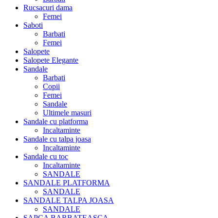
Rucsacuri dama
Femei
Saboti
Barbati
Femei
Salopete
Salopete Elegante
Sandale
Barbati
Copii
Femei
Sandale
Ultimele masuri
Sandale cu platforma
Incaltaminte
Sandale cu talpa joasa
Incaltaminte
Sandale cu toc
Incaltaminte
SANDALE
SANDALE PLATFORMA
SANDALE
SANDALE TALPA JOASA
SANDALE
SAPCA BARBATEASCA