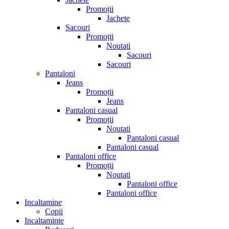
Promoții
Jachete
Sacouri
Promoții
Noutati
Sacouri
Sacouri
Pantaloni
Jeans
Promoții
Jeans
Pantaloni casual
Promoții
Noutati
Pantaloni casual
Pantaloni casual
Pantaloni office
Promoții
Noutati
Pantaloni office
Pantaloni office
Incaltamine
Copii
Incaltaminte