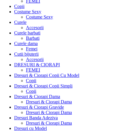
FEMEI
Copii
Costume Sexy
Costume Sexy
Curele
Accesorii
Curele barbati
Barbati
Curele dama
Femei
Cutii bijuterii
Accesorii
DRESURI & CIORAPI
FEMEI
Dresuri & Ciorapi Copii Cu Model
Copii
Dresuri & Ciorapi Copii Simpli
Copii
Dresuri & Ciorapi Dama
Dresuri & Ciorapi Dama
Dresuri & Ciorapi Gravide
Dresuri & Ciorapi Dama
Dresuri Banda Adeziva
Dresuri & Ciorapi Dama
Dresuri cu Model