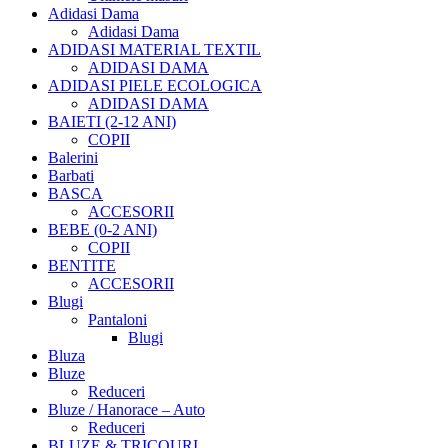
Adidasi Dama
Adidasi Dama
ADIDASI MATERIAL TEXTIL
ADIDASI DAMA
ADIDASI PIELE ECOLOGICA
ADIDASI DAMA
BAIETI (2-12 ANI)
COPII
Balerini
Barbati
BASCA
ACCESORII
BEBE (0-2 ANI)
COPII
BENTITE
ACCESORII
Blugi
Pantaloni
Blugi
Bluza
Bluze
Reduceri
Bluze / Hanorace – Auto
Reduceri
BLUZE & TRICOURI