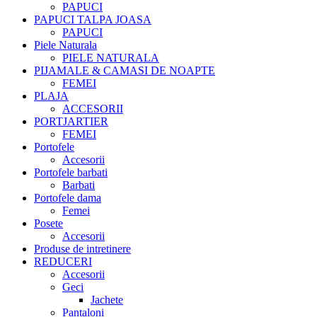
PAPUCI
PAPUCI TALPA JOASA
PAPUCI
Piele Naturala
PIELE NATURALA
PIJAMALE & CAMASI DE NOAPTE
FEMEI
PLAJA
ACCESORII
PORTJARTIER
FEMEI
Portofele
Accesorii
Portofele barbati
Barbati
Portofele dama
Femei
Posete
Accesorii
Produse de intretinere
REDUCERI
Accesorii
Geci
Jachete
Pantaloni