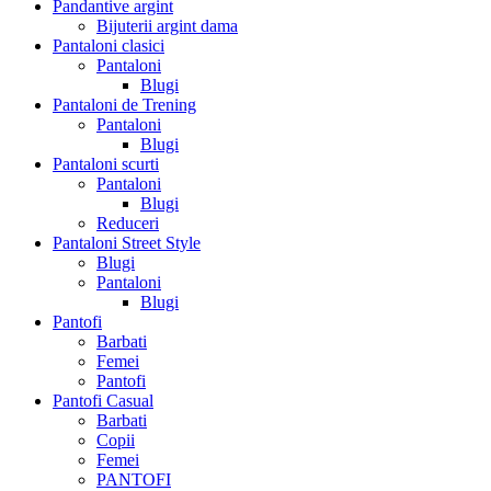
Pandantive argint
Bijuterii argint dama
Pantaloni clasici
Pantaloni
Blugi
Pantaloni de Trening
Pantaloni
Blugi
Pantaloni scurti
Pantaloni
Blugi
Reduceri
Pantaloni Street Style
Blugi
Pantaloni
Blugi
Pantofi
Barbati
Femei
Pantofi
Pantofi Casual
Barbati
Copii
Femei
PANTOFI