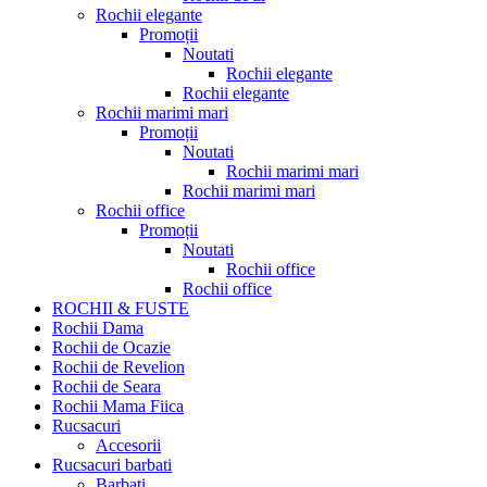
Rochii elegante
Promoții
Noutati
Rochii elegante
Rochii elegante
Rochii marimi mari
Promoții
Noutati
Rochii marimi mari
Rochii marimi mari
Rochii office
Promoții
Noutati
Rochii office
Rochii office
ROCHII & FUSTE
Rochii Dama
Rochii de Ocazie
Rochii de Revelion
Rochii de Seara
Rochii Mama Fiica
Rucsacuri
Accesorii
Rucsacuri barbati
Barbati