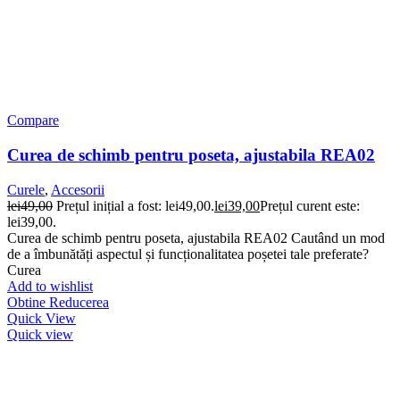
Compare
Curea de schimb pentru poseta, ajustabila REA02
Curele
,
Accesorii
lei
49,00
Prețul inițial a fost: lei49,00.
lei
39,00
Prețul curent este:
lei39,00.
Curea de schimb pentru poseta, ajustabila REA02 Cautând un mod
de a îmbunătăți aspectul și funcționalitatea poșetei tale preferate?
Curea
Add to wishlist
Obtine Reducerea
Quick View
Quick view