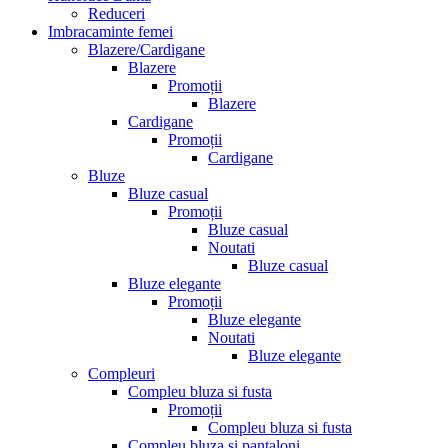
Reduceri
Imbracaminte femei
Blazere/Cardigane
Blazere
Promoții
Blazere
Cardigane
Promoții
Cardigane
Bluze
Bluze casual
Promoții
Bluze casual
Noutati
Bluze casual
Bluze elegante
Promoții
Bluze elegante
Noutati
Bluze elegante
Compleuri
Compleu bluza si fusta
Promoții
Compleu bluza si fusta
Compleu bluza si pantaloni