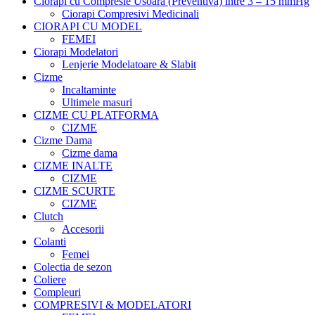
Ciorapi cu Compresie Usoara (Preventiva) intre 3 – 15 mmHg
Ciorapi Compresivi Medicinali
CIORAPI CU MODEL
FEMEI
Ciorapi Modelatori
Lenjerie Modelatoare & Slabit
Cizme
Incaltaminte
Ultimele masuri
CIZME CU PLATFORMA
CIZME
Cizme Dama
Cizme dama
CIZME INALTE
CIZME
CIZME SCURTE
CIZME
Clutch
Accesorii
Colanti
Femei
Colectia de sezon
Coliere
Compleuri
COMPRESIVI & MODELATORI