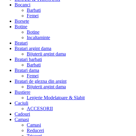
Bocanci
Barbati
Femei
Borsete
Botine
Botine
Incaltaminte
Bratari
Bratari argint dama
Bijuterii argint dama
Bratari barbati
Barbati
Bratari dama
Femei
Bratari de glezna din argint
Bijuterii argint dama
Bustiere
Lenjerie Modelatoare & Slabit
Caciuli
ACCESORII
Cadouri
Camasi
Camasi
Reduceri
Tricouri