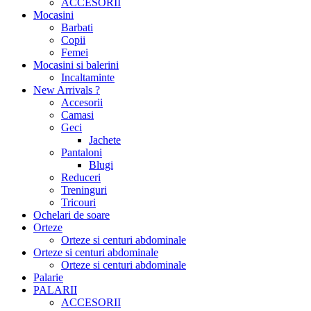
ACCESORII
Mocasini
Barbati
Copii
Femei
Mocasini si balerini
Incaltaminte
New Arrivals ?
Accesorii
Camasi
Geci
Jachete
Pantaloni
Blugi
Reduceri
Treninguri
Tricouri
Ochelari de soare
Orteze
Orteze si centuri abdominale
Orteze si centuri abdominale
Orteze si centuri abdominale
Palarie
PALARII
ACCESORII