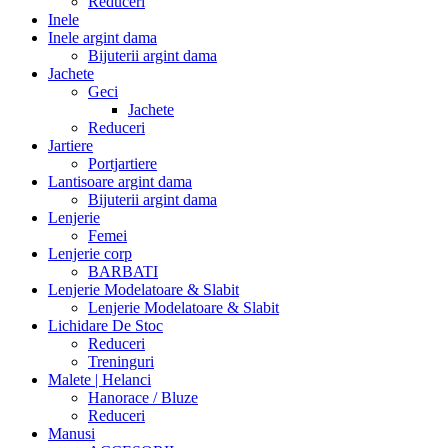
Reduceri
Inele
Inele argint dama
Bijuterii argint dama
Jachete
Geci
Jachete
Reduceri
Jartiere
Portjartiere
Lantisoare argint dama
Bijuterii argint dama
Lenjerie
Femei
Lenjerie corp
BARBATI
Lenjerie Modelatoare & Slabit
Lenjerie Modelatoare & Slabit
Lichidare De Stoc
Reduceri
Treninguri
Malete | Helanci
Hanorace / Bluze
Reduceri
Manusi