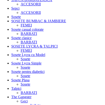
ACCESORII
Sepci
ACCESORII
Sosete
SOSETE BUMBAC & JAMBIERE
FEMEI
Sosete casual colorate
BARBATI
Sosete clasice
BARBATI
SOSETE LYCRA & TALPICI
FEMEI
Sosete Lycra cu Model
Sosete
Sosete Lycra Simple
Sosete
Sosete pentru diabetici
Sosete
Sosete Plasa
Sosete
Talpici
BARBATI
The Gangster
Geci