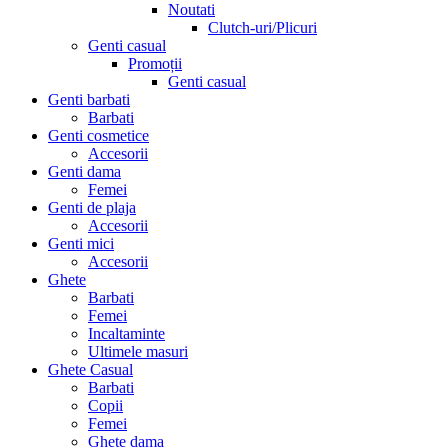
Noutati
Clutch-uri/Plicuri
Genti casual
Promoții
Genti casual
Genti barbati
Barbati
Genti cosmetice
Accesorii
Genti dama
Femei
Genti de plaja
Accesorii
Genti mici
Accesorii
Ghete
Barbati
Femei
Incaltaminte
Ultimele masuri
Ghete Casual
Barbati
Copii
Femei
Ghete dama