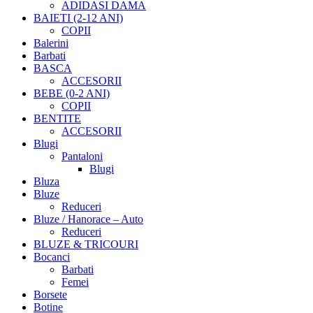
ADIDASI DAMA
BAIETI (2-12 ANI)
COPII
Balerini
Barbati
BASCA
ACCESORII
BEBE (0-2 ANI)
COPII
BENTITE
ACCESORII
Blugi
Pantaloni
Blugi
Bluza
Bluze
Reduceri
Bluze / Hanorace – Auto
Reduceri
BLUZE & TRICOURI
Bocanci
Barbati
Femei
Borsete
Botine