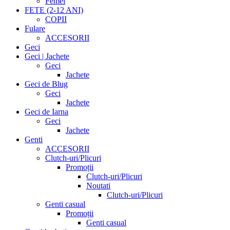
Femei
FETE (2-12 ANI)
COPII
Fulare
ACCESORII
Geci
Geci | Jachete
Geci
Jachete
Geci de Blug
Geci
Jachete
Geci de Iarna
Geci
Jachete
Genti
ACCESORII
Clutch-uri/Plicuri
Promoții
Clutch-uri/Plicuri
Noutati
Clutch-uri/Plicuri
Genti casual
Promoții
Genti casual