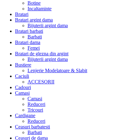
Botine
Incaltaminte
Bratari
Bratari argint dama
Bijuterii argint dama
Bratari barbati
Barbati
Bratari dama
Femei
Bratari de glezna din argint
Bijuterii argint dama
Bustiere
Lenjerie Modelatoare & Slabit
Caciuli
ACCESORII
Cadouri
Camasi
Camasi
Reduceri
Tricouri
Cardigane
Reduceri
Ceasuri barbatesti
Barbati
Ceasuri de dama