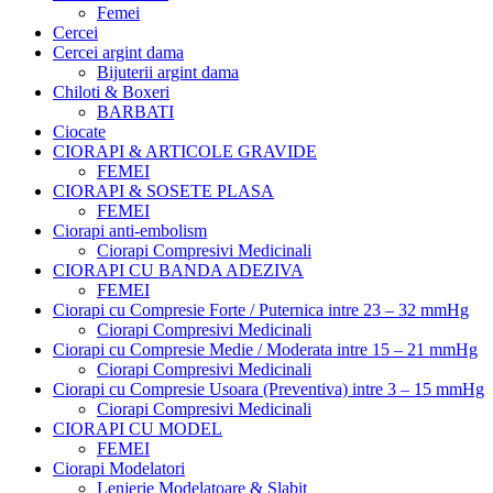
Femei
Cercei
Cercei argint dama
Bijuterii argint dama
Chiloti & Boxeri
BARBATI
Ciocate
CIORAPI & ARTICOLE GRAVIDE
FEMEI
CIORAPI & SOSETE PLASA
FEMEI
Ciorapi anti-embolism
Ciorapi Compresivi Medicinali
CIORAPI CU BANDA ADEZIVA
FEMEI
Ciorapi cu Compresie Forte / Puternica intre 23 – 32 mmHg
Ciorapi Compresivi Medicinali
Ciorapi cu Compresie Medie / Moderata intre 15 – 21 mmHg
Ciorapi Compresivi Medicinali
Ciorapi cu Compresie Usoara (Preventiva) intre 3 – 15 mmHg
Ciorapi Compresivi Medicinali
CIORAPI CU MODEL
FEMEI
Ciorapi Modelatori
Lenjerie Modelatoare & Slabit