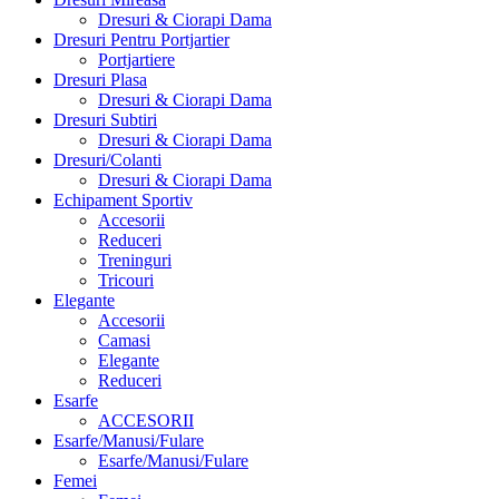
Dresuri & Ciorapi Dama
Dresuri Pentru Portjartier
Portjartiere
Dresuri Plasa
Dresuri & Ciorapi Dama
Dresuri Subtiri
Dresuri & Ciorapi Dama
Dresuri/Colanti
Dresuri & Ciorapi Dama
Echipament Sportiv
Accesorii
Reduceri
Treninguri
Tricouri
Elegante
Accesorii
Camasi
Elegante
Reduceri
Esarfe
ACCESORII
Esarfe/Manusi/Fulare
Esarfe/Manusi/Fulare
Femei