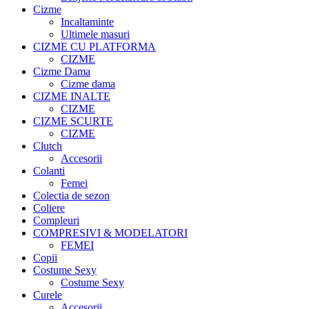
Cizme
Incaltaminte
Ultimele masuri
CIZME CU PLATFORMA
CIZME
Cizme Dama
Cizme dama
CIZME INALTE
CIZME
CIZME SCURTE
CIZME
Clutch
Accesorii
Colanti
Femei
Colectia de sezon
Coliere
Compleuri
COMPRESIVI & MODELATORI
FEMEI
Copii
Costume Sexy
Costume Sexy
Curele
Accesorii