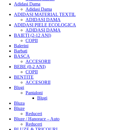
Adidasi Dama
Adidasi Dama
ADIDASI MATERIAL TEXTIL
ADIDASI DAMA
ADIDASI PIELE ECOLOGICA
ADIDASI DAMA
BAIETI (2-12 ANI)
COPII
Balerini
Barbati
BASCA
ACCESORII
BEBE (0-2 ANI)
COPII
BENTITE
ACCESORII
Blugi
Pantaloni
Blugi
Bluza
Bluze
Reduceri
Bluze / Hanorace – Auto
Reduceri
BLUZE & TRICOURI