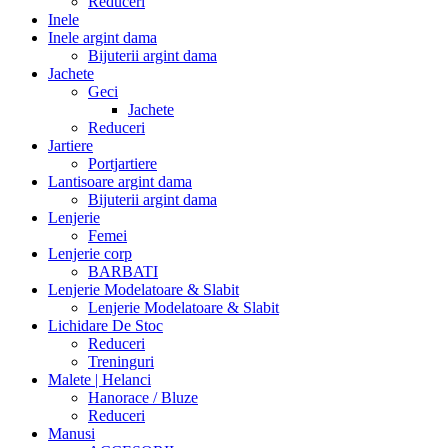
Reduceri
Inele
Inele argint dama
Bijuterii argint dama
Jachete
Geci
Jachete
Reduceri
Jartiere
Portjartiere
Lantisoare argint dama
Bijuterii argint dama
Lenjerie
Femei
Lenjerie corp
BARBATI
Lenjerie Modelatoare & Slabit
Lenjerie Modelatoare & Slabit
Lichidare De Stoc
Reduceri
Treninguri
Malete | Helanci
Hanorace / Bluze
Reduceri
Manusi