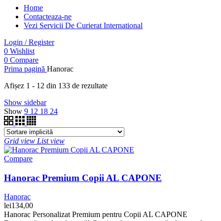
Home
Contacteaza-ne
Vezi Servicii De Curierat International
Login / Register
0
Wishlist
0
Compare
Prima pagină
Hanorac
Afișez 1 - 12 din 133 de rezultate
Show sidebar
Show
9
12
18
24
Grid view
List view
Compare
Hanorac Premium Copii AL CAPONE
Hanorac
lei
134,00
Hanorac Personalizat Premium pentru Copii AL CAPONE