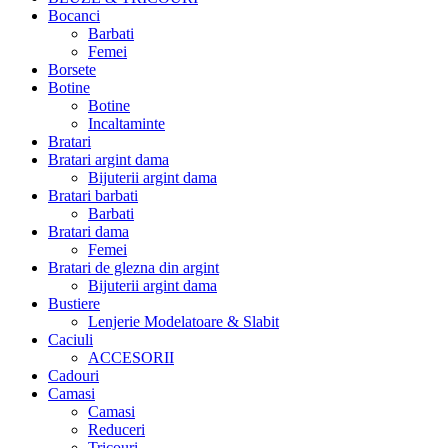
Bocanci
Barbati
Femei
Borsete
Botine
Botine
Incaltaminte
Bratari
Bratari argint dama
Bijuterii argint dama
Bratari barbati
Barbati
Bratari dama
Femei
Bratari de glezna din argint
Bijuterii argint dama
Bustiere
Lenjerie Modelatoare & Slabit
Caciuli
ACCESORII
Cadouri
Camasi
Camasi
Reduceri
Tricouri