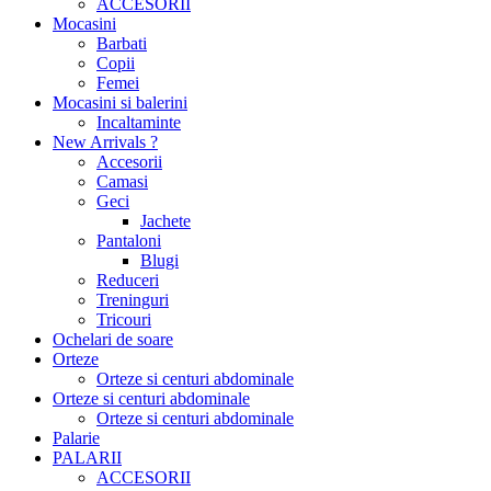
ACCESORII
Mocasini
Barbati
Copii
Femei
Mocasini si balerini
Incaltaminte
New Arrivals ?
Accesorii
Camasi
Geci
Jachete
Pantaloni
Blugi
Reduceri
Treninguri
Tricouri
Ochelari de soare
Orteze
Orteze si centuri abdominale
Orteze si centuri abdominale
Orteze si centuri abdominale
Palarie
PALARII
ACCESORII