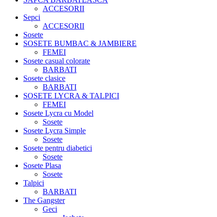
ACCESORII
Sepci
ACCESORII
Sosete
SOSETE BUMBAC & JAMBIERE
FEMEI
Sosete casual colorate
BARBATI
Sosete clasice
BARBATI
SOSETE LYCRA & TALPICI
FEMEI
Sosete Lycra cu Model
Sosete
Sosete Lycra Simple
Sosete
Sosete pentru diabetici
Sosete
Sosete Plasa
Sosete
Talpici
BARBATI
The Gangster
Geci