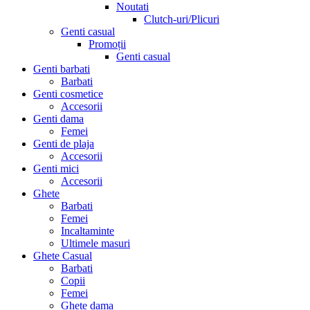
Noutati
Clutch-uri/Plicuri
Genti casual
Promoții
Genti casual
Genti barbati
Barbati
Genti cosmetice
Accesorii
Genti dama
Femei
Genti de plaja
Accesorii
Genti mici
Accesorii
Ghete
Barbati
Femei
Incaltaminte
Ultimele masuri
Ghete Casual
Barbati
Copii
Femei
Ghete dama