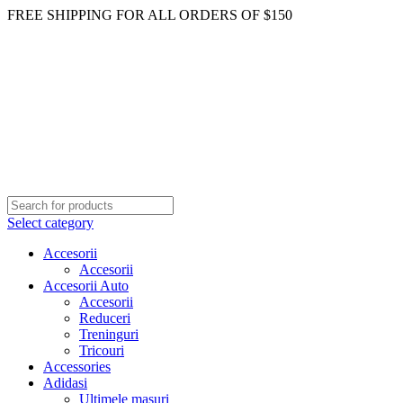
FREE SHIPPING FOR ALL ORDERS OF $150
Select category
Accesorii
Accesorii
Accesorii Auto
Accesorii
Reduceri
Treninguri
Tricouri
Accessories
Adidasi
Ultimele masuri