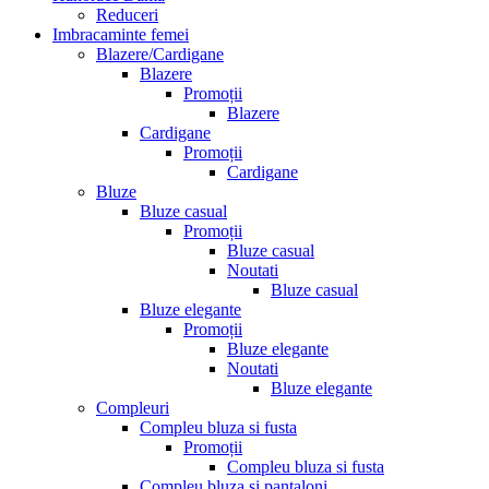
Reduceri
Imbracaminte femei
Blazere/Cardigane
Blazere
Promoții
Blazere
Cardigane
Promoții
Cardigane
Bluze
Bluze casual
Promoții
Bluze casual
Noutati
Bluze casual
Bluze elegante
Promoții
Bluze elegante
Noutati
Bluze elegante
Compleuri
Compleu bluza si fusta
Promoții
Compleu bluza si fusta
Compleu bluza si pantaloni