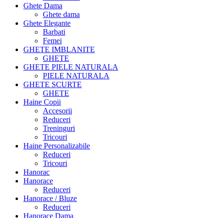
Ghete Dama
Ghete dama
Ghete Elegante
Barbati
Femei
GHETE IMBLANITE
GHETE
GHETE PIELE NATURALA
PIELE NATURALA
GHETE SCURTE
GHETE
Haine Copii
Accesorii
Reduceri
Treninguri
Tricouri
Haine Personalizabile
Reduceri
Tricouri
Hanorac
Hanorace
Reduceri
Hanorace / Bluze
Reduceri
Hanorace Dama