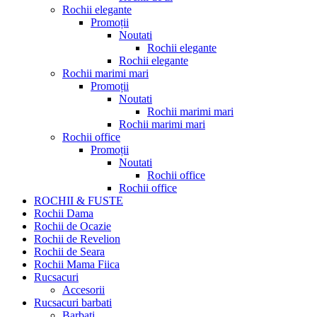
Rochii elegante
Promoții
Noutati
Rochii elegante
Rochii elegante
Rochii marimi mari
Promoții
Noutati
Rochii marimi mari
Rochii marimi mari
Rochii office
Promoții
Noutati
Rochii office
Rochii office
ROCHII & FUSTE
Rochii Dama
Rochii de Ocazie
Rochii de Revelion
Rochii de Seara
Rochii Mama Fiica
Rucsacuri
Accesorii
Rucsacuri barbati
Barbati