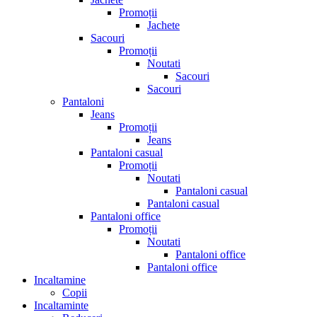
Promoții
Jachete
Sacouri
Promoții
Noutati
Sacouri
Sacouri
Pantaloni
Jeans
Promoții
Jeans
Pantaloni casual
Promoții
Noutati
Pantaloni casual
Pantaloni casual
Pantaloni office
Promoții
Noutati
Pantaloni office
Pantaloni office
Incaltamine
Copii
Incaltaminte