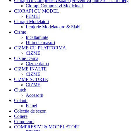
Ciorapi cu Compresie Usoara (Preventiva) intre 3 – 15 mmHg
Ciorapi Compresivi Medicinali
CIORAPI CU MODEL
FEMEI
Ciorapi Modelatori
Lenjerie Modelatoare & Slabit
Cizme
Incaltaminte
Ultimele masuri
CIZME CU PLATFORMA
CIZME
Cizme Dama
Cizme dama
CIZME INALTE
CIZME
CIZME SCURTE
CIZME
Clutch
Accesorii
Colanti
Femei
Colectia de sezon
Coliere
Compleuri
COMPRESIVI & MODELATORI