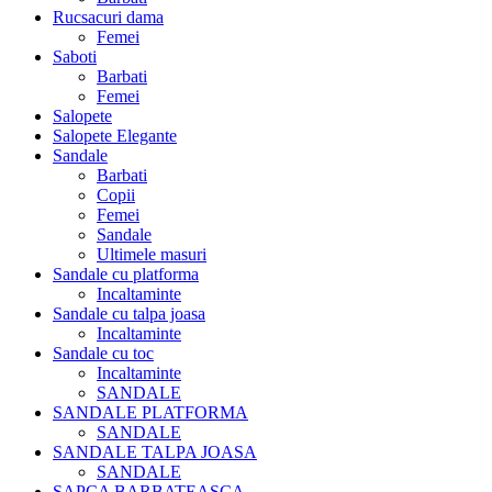
Rucsacuri dama
Femei
Saboti
Barbati
Femei
Salopete
Salopete Elegante
Sandale
Barbati
Copii
Femei
Sandale
Ultimele masuri
Sandale cu platforma
Incaltaminte
Sandale cu talpa joasa
Incaltaminte
Sandale cu toc
Incaltaminte
SANDALE
SANDALE PLATFORMA
SANDALE
SANDALE TALPA JOASA
SANDALE
SAPCA BARBATEASCA