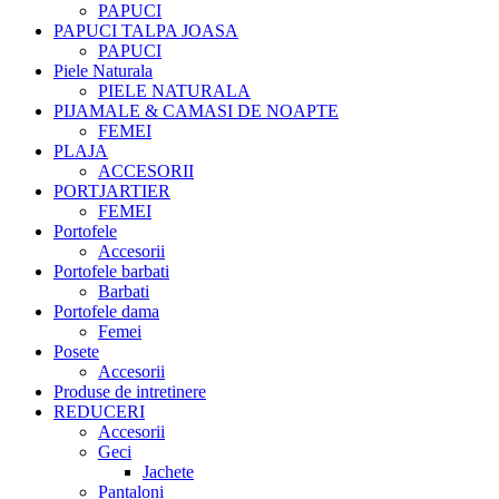
PAPUCI
PAPUCI TALPA JOASA
PAPUCI
Piele Naturala
PIELE NATURALA
PIJAMALE & CAMASI DE NOAPTE
FEMEI
PLAJA
ACCESORII
PORTJARTIER
FEMEI
Portofele
Accesorii
Portofele barbati
Barbati
Portofele dama
Femei
Posete
Accesorii
Produse de intretinere
REDUCERI
Accesorii
Geci
Jachete
Pantaloni