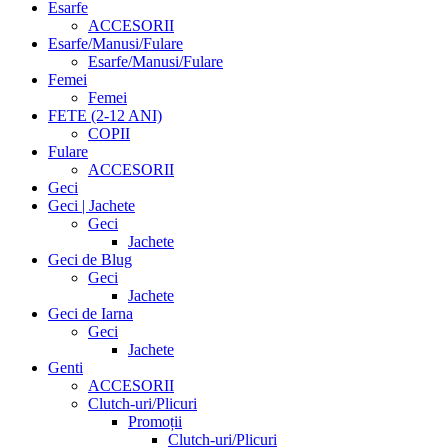
Esarfe
ACCESORII
Esarfe/Manusi/Fulare
Esarfe/Manusi/Fulare
Femei
Femei
FETE (2-12 ANI)
COPII
Fulare
ACCESORII
Geci
Geci | Jachete
Geci
Jachete
Geci de Blug
Geci
Jachete
Geci de Iarna
Geci
Jachete
Genti
ACCESORII
Clutch-uri/Plicuri
Promoții
Clutch-uri/Plicuri