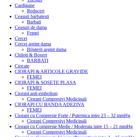
Cardigane
Reduceri
Ceasuri barbatesti
Barbati
Ceasuri de dama
Femei
Cercei
Cercei argint dama
Bijuterii argint dama
Chiloti & Boxeri
BARBATI
Ciocate
CIORAPI & ARTICOLE GRAVIDE
FEMEI
CIORAPI & SOSETE PLASA
FEMEI
Ciorapi anti-embolism
Ciorapi Compresivi Medicinali
CIORAPI CU BANDA ADEZIVA
FEMEI
Ciorapi cu Compresie Forte / Puternica intre 23 – 32 mmHg
Ciorapi Compresivi Medicinali
Ciorapi cu Compresie Medie / Moderata intre 15 – 21 mmHg
Ciorapi Compresivi Medicinali