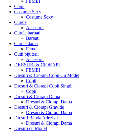
FEMEI
Copii
Costume Sexy
Costume Sexy
Curele
Accesorii
Curele barbati
Barbati
Curele dama
Femei
Cutii bijuterii
Accesorii
DRESURI & CIORAPI
FEMEI
Dresuri & Ciorapi Copii Cu Model
Copii
Dresuri & Ciorapi Copii Simpli
Copii
Dresuri & Ciorapi Dama
Dresuri & Ciorapi Dama
Dresuri & Ciorapi Gravide
Dresuri & Ciorapi Dama
Dresuri Banda Adeziva
Dresuri & Ciorapi Dama
Dresuri cu Model