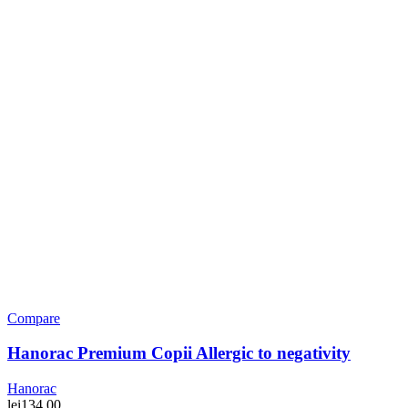
Compare
Hanorac Premium Copii Allergic to negativity
Hanorac
lei
134,00