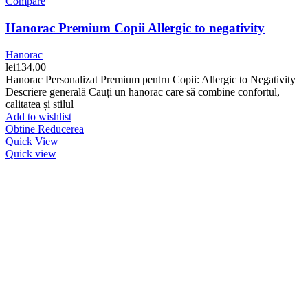
Compare
Hanorac Premium Copii Allergic to negativity
Hanorac
lei
134,00
Hanorac Personalizat Premium pentru Copii: Allergic to Negativity
Descriere generală Cauți un hanorac care să combine confortul,
calitatea și stilul
Add to wishlist
Obtine Reducerea
Quick View
Quick view