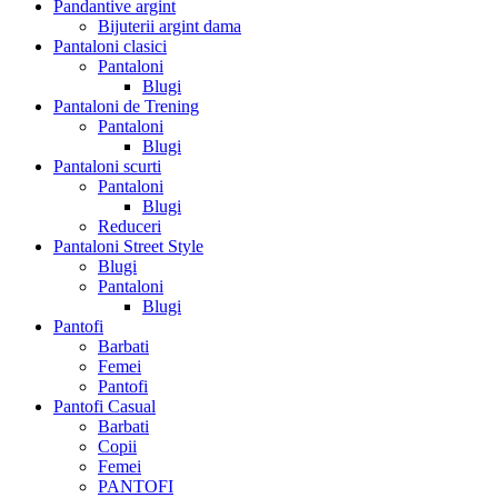
Pandantive argint
Bijuterii argint dama
Pantaloni clasici
Pantaloni
Blugi
Pantaloni de Trening
Pantaloni
Blugi
Pantaloni scurti
Pantaloni
Blugi
Reduceri
Pantaloni Street Style
Blugi
Pantaloni
Blugi
Pantofi
Barbati
Femei
Pantofi
Pantofi Casual
Barbati
Copii
Femei
PANTOFI