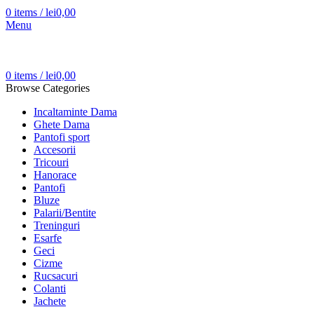
0
items
/
lei
0,00
Menu
0
items
/
lei
0,00
Browse Categories
Incaltaminte Dama
Ghete Dama
Pantofi sport
Accesorii
Tricouri
Hanorace
Pantofi
Bluze
Palarii/Bentite
Treninguri
Esarfe
Geci
Cizme
Rucsacuri
Colanti
Jachete