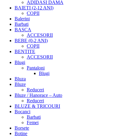
ADIDASI DAMA
BAIETI (2-12 ANI)
COPII
Balerini
Barbati
BASCA
ACCESORII
BEBE (0-2 ANI)
COPII
BENTITE
ACCESORII
Blugi
Pantaloni
Blugi
Bluza
Bluze
Reduceri
Bluze / Hanorace – Auto
Reduceri
BLUZE & TRICOURI
Bocanci
Barbati
Femei
Borsete
Botine