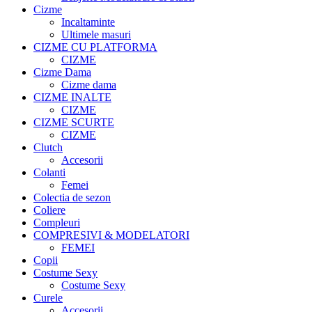
Cizme
Incaltaminte
Ultimele masuri
CIZME CU PLATFORMA
CIZME
Cizme Dama
Cizme dama
CIZME INALTE
CIZME
CIZME SCURTE
CIZME
Clutch
Accesorii
Colanti
Femei
Colectia de sezon
Coliere
Compleuri
COMPRESIVI & MODELATORI
FEMEI
Copii
Costume Sexy
Costume Sexy
Curele
Accesorii