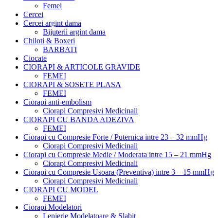
Femei
Cercei
Cercei argint dama
Bijuterii argint dama
Chiloti & Boxeri
BARBATI
Ciocate
CIORAPI & ARTICOLE GRAVIDE
FEMEI
CIORAPI & SOSETE PLASA
FEMEI
Ciorapi anti-embolism
Ciorapi Compresivi Medicinali
CIORAPI CU BANDA ADEZIVA
FEMEI
Ciorapi cu Compresie Forte / Puternica intre 23 – 32 mmHg
Ciorapi Compresivi Medicinali
Ciorapi cu Compresie Medie / Moderata intre 15 – 21 mmHg
Ciorapi Compresivi Medicinali
Ciorapi cu Compresie Usoara (Preventiva) intre 3 – 15 mmHg
Ciorapi Compresivi Medicinali
CIORAPI CU MODEL
FEMEI
Ciorapi Modelatori
Lenjerie Modelatoare & Slabit