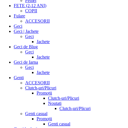
Femei
FETE (2-12 ANI)
COPII
Fulare
ACCESORII
Geci
Geci | Jachete
Geci
Jachete
Geci de Blug
Geci
Jachete
Geci de Iarna
Geci
Jachete
Genti
ACCESORII
Clutch-uri/Plicuri
Promoții
Clutch-uri/Plicuri
Noutati
Clutch-uri/Plicuri
Genti casual
Promoții
Genti casual