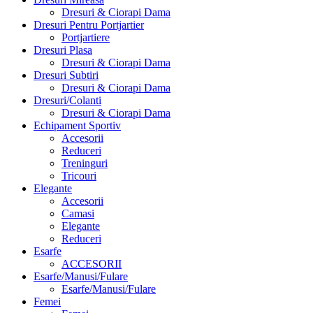
Dresuri & Ciorapi Dama
Dresuri Pentru Portjartier
Portjartiere
Dresuri Plasa
Dresuri & Ciorapi Dama
Dresuri Subtiri
Dresuri & Ciorapi Dama
Dresuri/Colanti
Dresuri & Ciorapi Dama
Echipament Sportiv
Accesorii
Reduceri
Treninguri
Tricouri
Elegante
Accesorii
Camasi
Elegante
Reduceri
Esarfe
ACCESORII
Esarfe/Manusi/Fulare
Esarfe/Manusi/Fulare
Femei