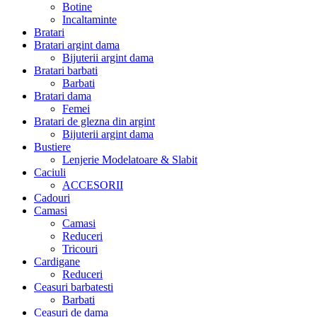
Botine
Incaltaminte
Bratari
Bratari argint dama
Bijuterii argint dama
Bratari barbati
Barbati
Bratari dama
Femei
Bratari de glezna din argint
Bijuterii argint dama
Bustiere
Lenjerie Modelatoare & Slabit
Caciuli
ACCESORII
Cadouri
Camasi
Camasi
Reduceri
Tricouri
Cardigane
Reduceri
Ceasuri barbatesti
Barbati
Ceasuri de dama