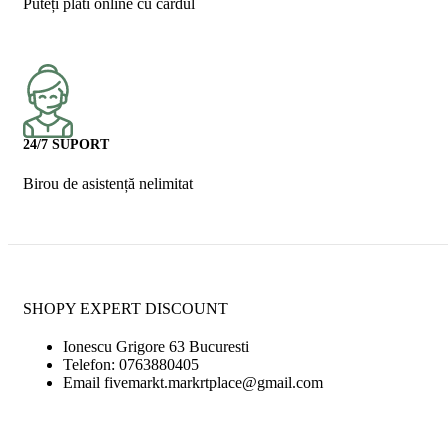
Puteți plăti online cu cardul
24/7 SUPORT
Birou de asistență nelimitat
SHOPY EXPERT DISCOUNT
Ionescu Grigore 63 Bucuresti
Telefon: 0763880405
Email fivemarkt.markrtplace@gmail.com