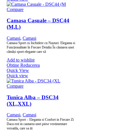
Compare
Camasa Casuale – DSC44
(M,L)
Camasi
,
Camasi
Camasa Sport cu Inchidere cu Nasturi: Eleganta si
Funcționalitate în Fiecare Detaliu În căutarea unei
cămăși sport elegante care să
Add to wishlist
Obtine Reducerea
Quick View
Quick view
Compare
Tunica Alba – DSC34
(XL,XXL)
Camasi
,
Camasi
Camasa Sport – Eleganta si Confort in Fiecare Zi
Daca esti in cautarea unei piese vestimentare
versatila, care sa iti