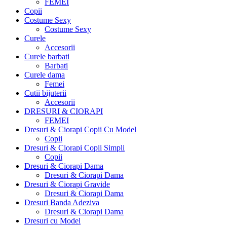
FEMEI
Copii
Costume Sexy
Costume Sexy
Curele
Accesorii
Curele barbati
Barbati
Curele dama
Femei
Cutii bijuterii
Accesorii
DRESURI & CIORAPI
FEMEI
Dresuri & Ciorapi Copii Cu Model
Copii
Dresuri & Ciorapi Copii Simpli
Copii
Dresuri & Ciorapi Dama
Dresuri & Ciorapi Dama
Dresuri & Ciorapi Gravide
Dresuri & Ciorapi Dama
Dresuri Banda Adeziva
Dresuri & Ciorapi Dama
Dresuri cu Model