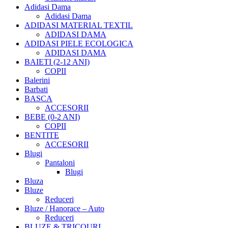
Adidasi Dama
Adidasi Dama
ADIDASI MATERIAL TEXTIL
ADIDASI DAMA
ADIDASI PIELE ECOLOGICA
ADIDASI DAMA
BAIETI (2-12 ANI)
COPII
Balerini
Barbati
BASCA
ACCESORII
BEBE (0-2 ANI)
COPII
BENTITE
ACCESORII
Blugi
Pantaloni
Blugi
Bluza
Bluze
Reduceri
Bluze / Hanorace – Auto
Reduceri
BLUZE & TRICOURI