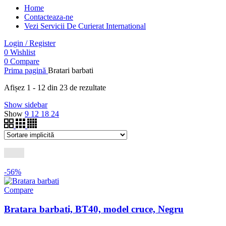
Home
Contacteaza-ne
Vezi Servicii De Curierat International
Login / Register
0
Wishlist
0
Compare
Prima pagină
Bratari barbati
Afișez 1 - 12 din 23 de rezultate
Show sidebar
Show
9
12
18
24
-56%
Compare
Bratara barbati, BT40, model cruce, Negru