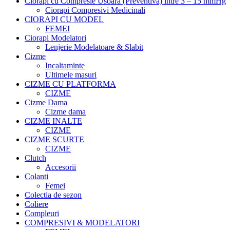
Ciorapi cu Compresie Usoara (Preventiva) intre 3 – 15 mmHg
Ciorapi Compresivi Medicinali
CIORAPI CU MODEL
FEMEI
Ciorapi Modelatori
Lenjerie Modelatoare & Slabit
Cizme
Incaltaminte
Ultimele masuri
CIZME CU PLATFORMA
CIZME
Cizme Dama
Cizme dama
CIZME INALTE
CIZME
CIZME SCURTE
CIZME
Clutch
Accesorii
Colanti
Femei
Colectia de sezon
Coliere
Compleuri
COMPRESIVI & MODELATORI