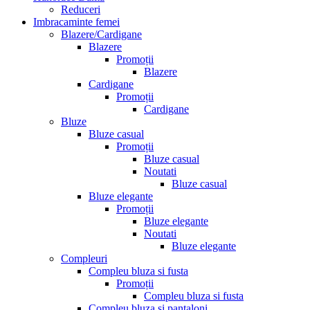
Reduceri
Imbracaminte femei
Blazere/Cardigane
Blazere
Promoții
Blazere
Cardigane
Promoții
Cardigane
Bluze
Bluze casual
Promoții
Bluze casual
Noutati
Bluze casual
Bluze elegante
Promoții
Bluze elegante
Noutati
Bluze elegante
Compleuri
Compleu bluza si fusta
Promoții
Compleu bluza si fusta
Compleu bluza si pantaloni