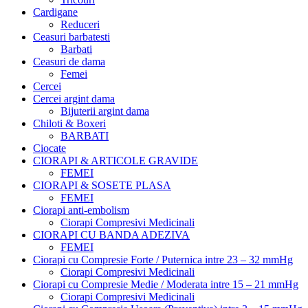
Cardigane
Reduceri
Ceasuri barbatesti
Barbati
Ceasuri de dama
Femei
Cercei
Cercei argint dama
Bijuterii argint dama
Chiloti & Boxeri
BARBATI
Ciocate
CIORAPI & ARTICOLE GRAVIDE
FEMEI
CIORAPI & SOSETE PLASA
FEMEI
Ciorapi anti-embolism
Ciorapi Compresivi Medicinali
CIORAPI CU BANDA ADEZIVA
FEMEI
Ciorapi cu Compresie Forte / Puternica intre 23 – 32 mmHg
Ciorapi Compresivi Medicinali
Ciorapi cu Compresie Medie / Moderata intre 15 – 21 mmHg
Ciorapi Compresivi Medicinali