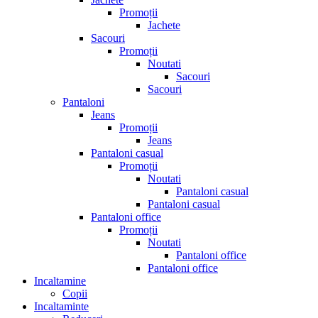
Promoții
Jachete
Sacouri
Promoții
Noutati
Sacouri
Sacouri
Pantaloni
Jeans
Promoții
Jeans
Pantaloni casual
Promoții
Noutati
Pantaloni casual
Pantaloni casual
Pantaloni office
Promoții
Noutati
Pantaloni office
Pantaloni office
Incaltamine
Copii
Incaltaminte