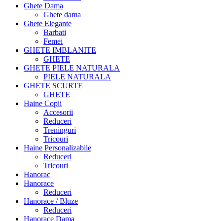
Ghete Dama
Ghete dama
Ghete Elegante
Barbati
Femei
GHETE IMBLANITE
GHETE
GHETE PIELE NATURALA
PIELE NATURALA
GHETE SCURTE
GHETE
Haine Copii
Accesorii
Reduceri
Treninguri
Tricouri
Haine Personalizabile
Reduceri
Tricouri
Hanorac
Hanorace
Reduceri
Hanorace / Bluze
Reduceri
Hanorace Dama