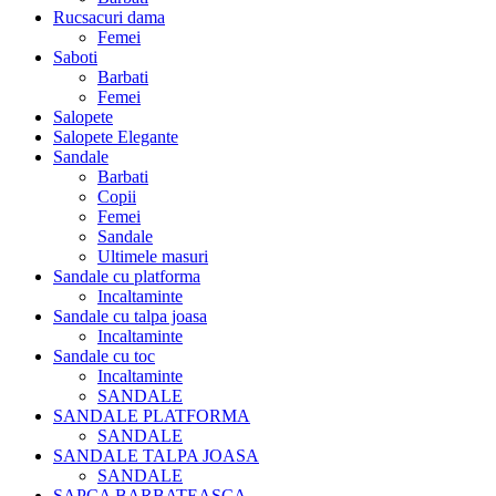
Rucsacuri dama
Femei
Saboti
Barbati
Femei
Salopete
Salopete Elegante
Sandale
Barbati
Copii
Femei
Sandale
Ultimele masuri
Sandale cu platforma
Incaltaminte
Sandale cu talpa joasa
Incaltaminte
Sandale cu toc
Incaltaminte
SANDALE
SANDALE PLATFORMA
SANDALE
SANDALE TALPA JOASA
SANDALE
SAPCA BARBATEASCA