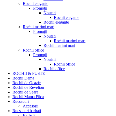
Rochii elegante
Promoții
Noutati
Rochii elegante
Rochii elegante
Rochii marimi mari
Promoții
Noutati
Rochii marimi mari
Rochii marimi mari
Rochii office
Promoții
Noutati
Rochii office
Rochii office
ROCHII & FUSTE
Rochii Dama
Rochii de Ocazie
Rochii de Revelion
Rochii de Seara
Rochii Mama Fiica
Rucsacuri
Accesorii
Rucsacuri barbati
Barbati