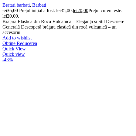
Bratari barbati
,
Barbati
lei
35,00
Prețul inițial a fost: lei35,00.
lei
20,00
Prețul curent este:
lei20,00.
Brățară Elastică din Roca Vulcanică – Eleganță și Stil Descriere
Generală Descoperă brățara elastică din rocă vulcanică – un
accesoriu
Add to wishlist
Obtine Reducerea
Quick View
Quick view
-43%