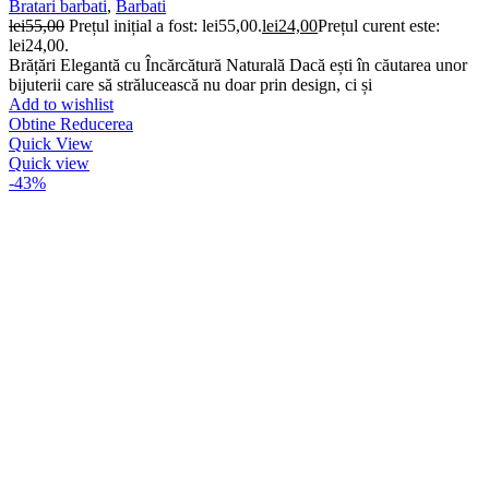
Bratari barbati
,
Barbati
lei
55,00
Prețul inițial a fost: lei55,00.
lei
24,00
Prețul curent este:
lei24,00.
Brățări Elegantă cu Încărcătură Naturală Dacă ești în căutarea unor
bijuterii care să strălucească nu doar prin design, ci și
Add to wishlist
Obtine Reducerea
Quick View
Quick view
-43%