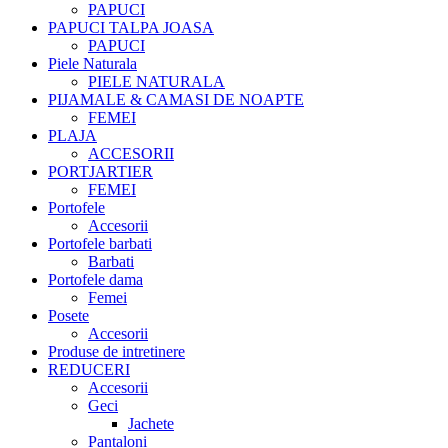
PAPUCI
PAPUCI TALPA JOASA
PAPUCI
Piele Naturala
PIELE NATURALA
PIJAMALE & CAMASI DE NOAPTE
FEMEI
PLAJA
ACCESORII
PORTJARTIER
FEMEI
Portofele
Accesorii
Portofele barbati
Barbati
Portofele dama
Femei
Posete
Accesorii
Produse de intretinere
REDUCERI
Accesorii
Geci
Jachete
Pantaloni