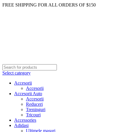
FREE SHIPPING FOR ALL ORDERS OF $150
Select category
Accesorii
Accesorii
Accesorii Auto
Accesorii
Reduceri
Treninguri
Tricouri
Accessories
Adidasi
Ultimele masuri