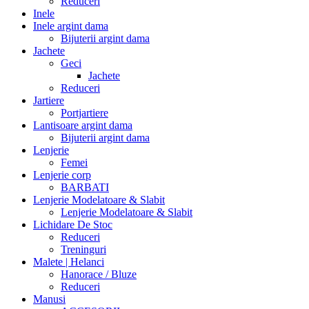
Reduceri
Inele
Inele argint dama
Bijuterii argint dama
Jachete
Geci
Jachete
Reduceri
Jartiere
Portjartiere
Lantisoare argint dama
Bijuterii argint dama
Lenjerie
Femei
Lenjerie corp
BARBATI
Lenjerie Modelatoare & Slabit
Lenjerie Modelatoare & Slabit
Lichidare De Stoc
Reduceri
Treninguri
Malete | Helanci
Hanorace / Bluze
Reduceri
Manusi