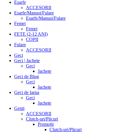
Esarfe
ACCESORII
Esarfe/Manusi/Fulare
Esarfe/Manusi/Fulare
Femei
Femei
FETE (2-12 ANI)
COPII
Fulare
ACCESORII
Geci
Geci | Jachete
Geci
Jachete
Geci de Blug
Geci
Jachete
Geci de Iarna
Geci
Jachete
Genti
ACCESORII
Clutch-uri/Plicuri
Promoții
Clutch-uri/Plicuri