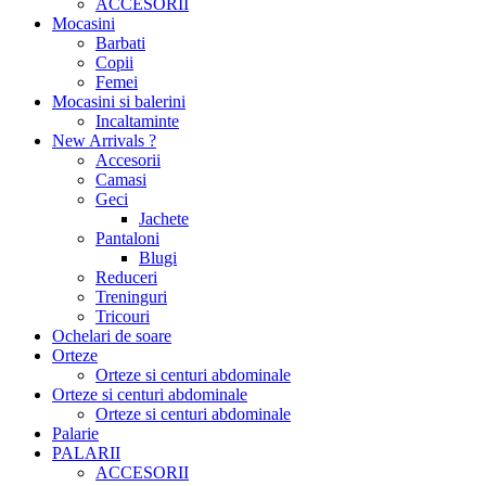
ACCESORII
Mocasini
Barbati
Copii
Femei
Mocasini si balerini
Incaltaminte
New Arrivals ?
Accesorii
Camasi
Geci
Jachete
Pantaloni
Blugi
Reduceri
Treninguri
Tricouri
Ochelari de soare
Orteze
Orteze si centuri abdominale
Orteze si centuri abdominale
Orteze si centuri abdominale
Palarie
PALARII
ACCESORII