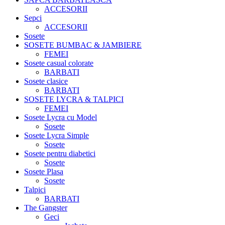
ACCESORII
Sepci
ACCESORII
Sosete
SOSETE BUMBAC & JAMBIERE
FEMEI
Sosete casual colorate
BARBATI
Sosete clasice
BARBATI
SOSETE LYCRA & TALPICI
FEMEI
Sosete Lycra cu Model
Sosete
Sosete Lycra Simple
Sosete
Sosete pentru diabetici
Sosete
Sosete Plasa
Sosete
Talpici
BARBATI
The Gangster
Geci