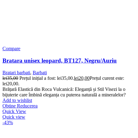
Compare
Bratara unisex leopard, BT127, Negru/Auriu
Bratari barbati
,
Barbati
lei
35,00
Prețul inițial a fost: lei35,00.
lei
20,00
Prețul curent este:
lei20,00.
Brățară Elastică din Roca Vulcanică: Eleganță și Stil Visezi la o
bijuterie care îmbină eleganța cu puterea naturală a mineralelor?
Add to wishlist
Obtine Reducerea
Quick View
Quick view
-43%