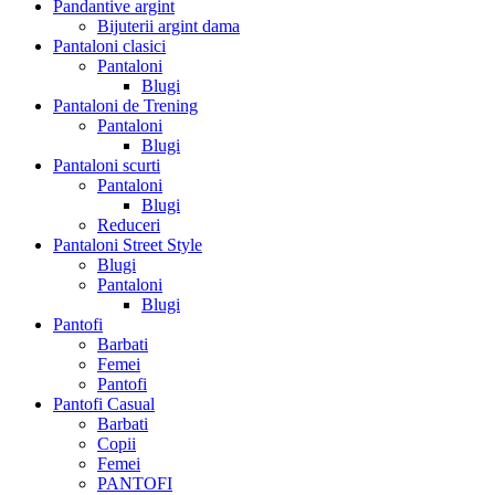
Pandantive argint
Bijuterii argint dama
Pantaloni clasici
Pantaloni
Blugi
Pantaloni de Trening
Pantaloni
Blugi
Pantaloni scurti
Pantaloni
Blugi
Reduceri
Pantaloni Street Style
Blugi
Pantaloni
Blugi
Pantofi
Barbati
Femei
Pantofi
Pantofi Casual
Barbati
Copii
Femei
PANTOFI