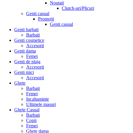
Noutati
Clutch-uri/Plicuri
Genti casual
Promoții
Genti casual
Genti barbati
Barbati
Genti cosmetice
Accesorii
Genti dama
Femei
Genti de plaja
Accesorii
Genti mici
Accesorii
Ghete
Barbati
Femei
Incaltaminte
Ultimele masuri
Ghete Casual
Barbati
Copii
Femei
Ghete dama