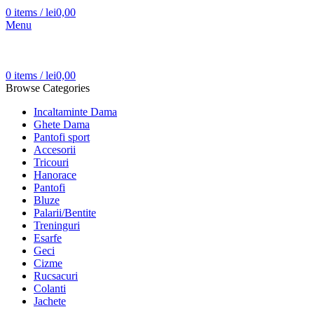
0
items
/
lei
0,00
Menu
0
items
/
lei
0,00
Browse Categories
Incaltaminte Dama
Ghete Dama
Pantofi sport
Accesorii
Tricouri
Hanorace
Pantofi
Bluze
Palarii/Bentite
Treninguri
Esarfe
Geci
Cizme
Rucsacuri
Colanti
Jachete