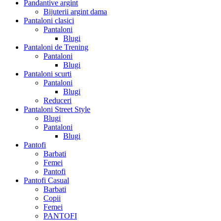
Pandantive argint
Bijuterii argint dama
Pantaloni clasici
Pantaloni
Blugi
Pantaloni de Trening
Pantaloni
Blugi
Pantaloni scurti
Pantaloni
Blugi
Reduceri
Pantaloni Street Style
Blugi
Pantaloni
Blugi
Pantofi
Barbati
Femei
Pantofi
Pantofi Casual
Barbati
Copii
Femei
PANTOFI