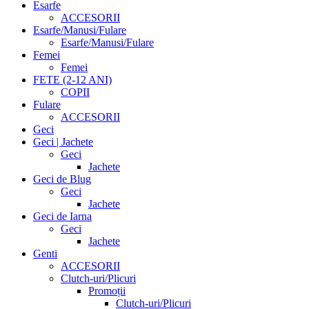
Esarfe
ACCESORII
Esarfe/Manusi/Fulare
Esarfe/Manusi/Fulare
Femei
Femei
FETE (2-12 ANI)
COPII
Fulare
ACCESORII
Geci
Geci | Jachete
Geci
Jachete
Geci de Blug
Geci
Jachete
Geci de Iarna
Geci
Jachete
Genti
ACCESORII
Clutch-uri/Plicuri
Promoții
Clutch-uri/Plicuri