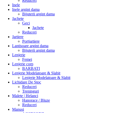
Reduceri
Inele
Inele argint dama
Bijuterii argint dama
Jachete
Geci
Jachete
Reduceri
Jartiere
Portjartiere
Lantisoare argint dama
Bijuterii argint dama
Lenjerie
Femei
Lenjerie corp
BARBATI
Lenjerie Modelatoare & Slabit
Lenjerie Modelatoare & Slabit
Lichidare De Stoc
Reduceri
Treninguri
Malete | Helanci
Hanorace / Bluze
Reduceri
Manusi