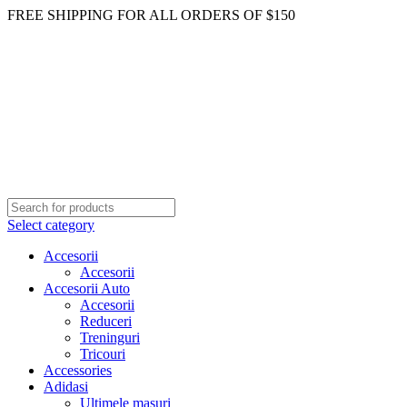
FREE SHIPPING FOR ALL ORDERS OF $150
Select category
Accesorii
Accesorii
Accesorii Auto
Accesorii
Reduceri
Treninguri
Tricouri
Accessories
Adidasi
Ultimele masuri