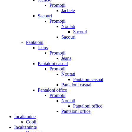
Promoții
Jachete
Sacouri
Promoții
Noutati
Sacouri
Sacouri
Pantaloni
Jeans
Promoții
Jeans
Pantaloni casual
Promoții
Noutati
Pantaloni casual
Pantaloni casual
Pantaloni office
Promoții
Noutati
Pantaloni office
Pantaloni office
Incaltamine
Copii
Incaltaminte