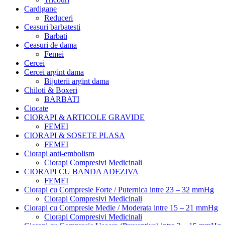
Cardigane
Reduceri
Ceasuri barbatesti
Barbati
Ceasuri de dama
Femei
Cercei
Cercei argint dama
Bijuterii argint dama
Chiloti & Boxeri
BARBATI
Ciocate
CIORAPI & ARTICOLE GRAVIDE
FEMEI
CIORAPI & SOSETE PLASA
FEMEI
Ciorapi anti-embolism
Ciorapi Compresivi Medicinali
CIORAPI CU BANDA ADEZIVA
FEMEI
Ciorapi cu Compresie Forte / Puternica intre 23 – 32 mmHg
Ciorapi Compresivi Medicinali
Ciorapi cu Compresie Medie / Moderata intre 15 – 21 mmHg
Ciorapi Compresivi Medicinali