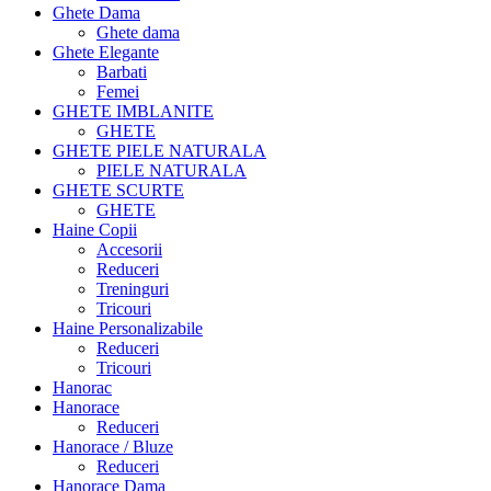
Ghete Dama
Ghete dama
Ghete Elegante
Barbati
Femei
GHETE IMBLANITE
GHETE
GHETE PIELE NATURALA
PIELE NATURALA
GHETE SCURTE
GHETE
Haine Copii
Accesorii
Reduceri
Treninguri
Tricouri
Haine Personalizabile
Reduceri
Tricouri
Hanorac
Hanorace
Reduceri
Hanorace / Bluze
Reduceri
Hanorace Dama