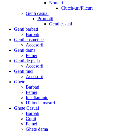
Noutati
Clutch-uri/Plicuri
Genti casual
Promoții
Genti casual
Genti barbati
Barbati
Genti cosmetice
Accesorii
Genti dama
Femei
Genti de plaja
Accesorii
Genti mici
Accesorii
Ghete
Barbati
Femei
Incaltaminte
Ultimele masuri
Ghete Casual
Barbati
Copii
Femei
Ghete dama