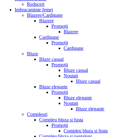
Reduceri
Imbracaminte femei
Blazere/Cardigane
Blazere
Promoții
Blazere
Cardigane
Promoții
Cardigane
Bluze
Bluze casual
Promoții
Bluze casual
Noutati
Bluze casual
Bluze elegante
Promoții
Bluze elegante
Noutati
Bluze elegante
Compleuri
Compleu bluza si fusta
Promoții
Compleu bluza si fusta
Compleu bluza si pantaloni