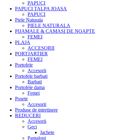
PAPUCI
PAPUCI TALPA JOASA
PAPUCI
Piele Naturala
PIELE NATURALA
PIJAMALE & CAMASI DE NOAPTE
FEMEI
PLAJA
ACCESORII
PORTJARTIER
FEMEI
Portofele
Accesorii
Portofele barbati
Barbati
Portofele dama
Femei
Posete
Accesorii
Produse de intretinere
REDUCERI
Accesorii
Geci
Jachete
Pantaloni