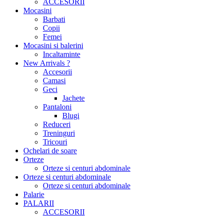
ACCESORII
Mocasini
Barbati
Copii
Femei
Mocasini si balerini
Incaltaminte
New Arrivals ?
Accesorii
Camasi
Geci
Jachete
Pantaloni
Blugi
Reduceri
Treninguri
Tricouri
Ochelari de soare
Orteze
Orteze si centuri abdominale
Orteze si centuri abdominale
Orteze si centuri abdominale
Palarie
PALARII
ACCESORII