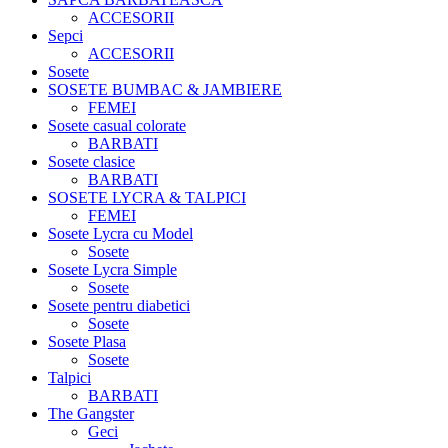
ACCESORII
Sepci
ACCESORII
Sosete
SOSETE BUMBAC & JAMBIERE
FEMEI
Sosete casual colorate
BARBATI
Sosete clasice
BARBATI
SOSETE LYCRA & TALPICI
FEMEI
Sosete Lycra cu Model
Sosete
Sosete Lycra Simple
Sosete
Sosete pentru diabetici
Sosete
Sosete Plasa
Sosete
Talpici
BARBATI
The Gangster
Geci