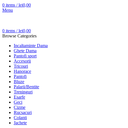
0
items
/
lei
0,00
Menu
0
items
/
lei
0,00
Browse Categories
Incaltaminte Dama
Ghete Dama
Pantofi sport
Accesorii
Tricouri
Hanorace
Pantofi
Bluze
Palarii/Bentite
Treninguri
Esarfe
Geci
Cizme
Rucsacuri
Colanti
Jachete