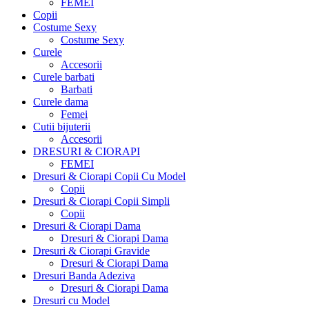
FEMEI
Copii
Costume Sexy
Costume Sexy
Curele
Accesorii
Curele barbati
Barbati
Curele dama
Femei
Cutii bijuterii
Accesorii
DRESURI & CIORAPI
FEMEI
Dresuri & Ciorapi Copii Cu Model
Copii
Dresuri & Ciorapi Copii Simpli
Copii
Dresuri & Ciorapi Dama
Dresuri & Ciorapi Dama
Dresuri & Ciorapi Gravide
Dresuri & Ciorapi Dama
Dresuri Banda Adeziva
Dresuri & Ciorapi Dama
Dresuri cu Model