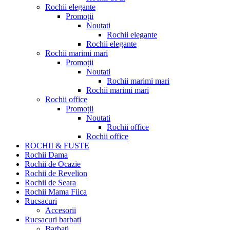
Rochii elegante
Promoții
Noutati
Rochii elegante
Rochii elegante
Rochii marimi mari
Promoții
Noutati
Rochii marimi mari
Rochii marimi mari
Rochii office
Promoții
Noutati
Rochii office
Rochii office
ROCHII & FUSTE
Rochii Dama
Rochii de Ocazie
Rochii de Revelion
Rochii de Seara
Rochii Mama Fiica
Rucsacuri
Accesorii
Rucsacuri barbati
Barbati