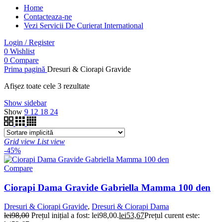
Home
Contacteaza-ne
Vezi Servicii De Curierat International
Login / Register
0
Wishlist
0
Compare
Prima pagină
Dresuri & Ciorapi Gravide
Afișez toate cele 3 rezultate
Show sidebar
Show
9
12
18
24
Grid view
List view
-45%
Compare
Ciorapi Dama Gravide Gabriella Mamma 100 den
Dresuri & Ciorapi Gravide
,
Dresuri & Ciorapi Dama
lei
98,00
Prețul inițial a fost: lei98,00.
lei
53,67
Prețul curent este: