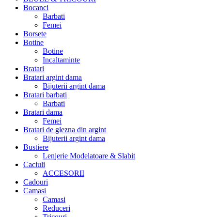
Bocanci
Barbati
Femei
Borsete
Botine
Botine
Incaltaminte
Bratari
Bratari argint dama
Bijuterii argint dama
Bratari barbati
Barbati
Bratari dama
Femei
Bratari de glezna din argint
Bijuterii argint dama
Bustiere
Lenjerie Modelatoare & Slabit
Caciuli
ACCESORII
Cadouri
Camasi
Camasi
Reduceri
Tricouri