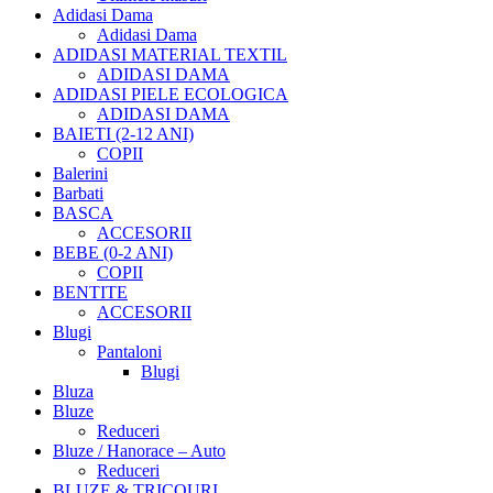
Adidasi Dama
Adidasi Dama
ADIDASI MATERIAL TEXTIL
ADIDASI DAMA
ADIDASI PIELE ECOLOGICA
ADIDASI DAMA
BAIETI (2-12 ANI)
COPII
Balerini
Barbati
BASCA
ACCESORII
BEBE (0-2 ANI)
COPII
BENTITE
ACCESORII
Blugi
Pantaloni
Blugi
Bluza
Bluze
Reduceri
Bluze / Hanorace – Auto
Reduceri
BLUZE & TRICOURI