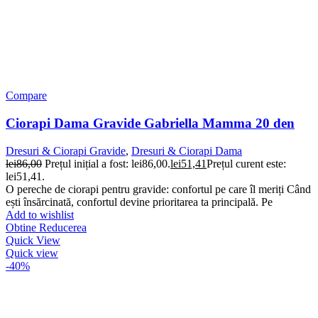
Compare
Ciorapi Dama Gravide Gabriella Mamma 20 den
Dresuri & Ciorapi Gravide
,
Dresuri & Ciorapi Dama
lei
86,00
Prețul inițial a fost: lei86,00.
lei
51,41
Prețul curent este:
lei51,41.
O pereche de ciorapi pentru gravide: confortul pe care îl meriți Când
ești însărcinată, confortul devine prioritarea ta principală. Pe
Add to wishlist
Obtine Reducerea
Quick View
Quick view
-40%