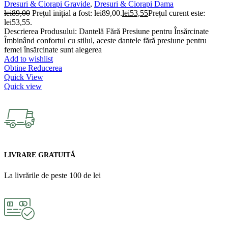
Dresuri & Ciorapi Gravide
,
Dresuri & Ciorapi Dama
lei
89,00
Prețul inițial a fost: lei89,00.
lei
53,55
Prețul curent este:
lei53,55.
Descrierea Produsului: Dantelă Fără Presiune pentru Însărcinate
Îmbinând confortul cu stilul, aceste dantele fără presiune pentru
femei însărcinate sunt alegerea
Add to wishlist
Obtine Reducerea
Quick View
Quick view
LIVRARE GRATUITĂ
La livrările de peste 100 de lei