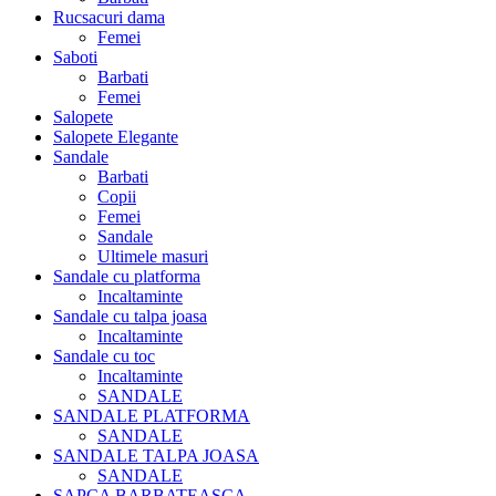
Rucsacuri dama
Femei
Saboti
Barbati
Femei
Salopete
Salopete Elegante
Sandale
Barbati
Copii
Femei
Sandale
Ultimele masuri
Sandale cu platforma
Incaltaminte
Sandale cu talpa joasa
Incaltaminte
Sandale cu toc
Incaltaminte
SANDALE
SANDALE PLATFORMA
SANDALE
SANDALE TALPA JOASA
SANDALE
SAPCA BARBATEASCA