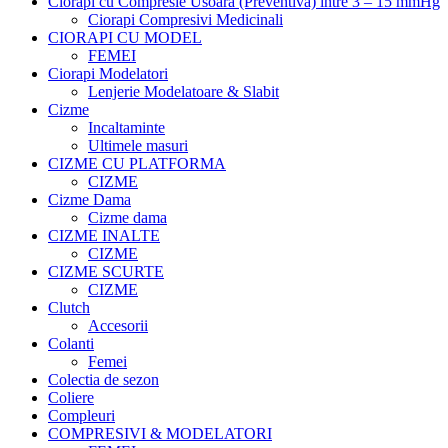
Ciorapi cu Compresie Usoara (Preventiva) intre 3 – 15 mmHg
Ciorapi Compresivi Medicinali
CIORAPI CU MODEL
FEMEI
Ciorapi Modelatori
Lenjerie Modelatoare & Slabit
Cizme
Incaltaminte
Ultimele masuri
CIZME CU PLATFORMA
CIZME
Cizme Dama
Cizme dama
CIZME INALTE
CIZME
CIZME SCURTE
CIZME
Clutch
Accesorii
Colanti
Femei
Colectia de sezon
Coliere
Compleuri
COMPRESIVI & MODELATORI