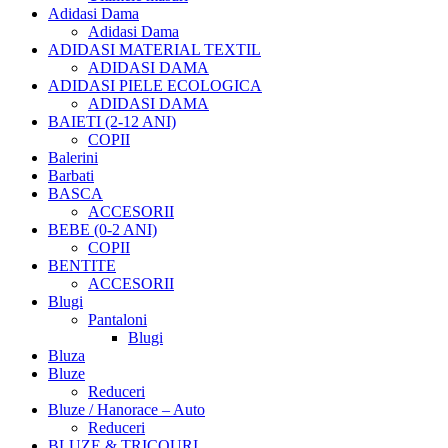
Adidasi Dama
Adidasi Dama
ADIDASI MATERIAL TEXTIL
ADIDASI DAMA
ADIDASI PIELE ECOLOGICA
ADIDASI DAMA
BAIETI (2-12 ANI)
COPII
Balerini
Barbati
BASCA
ACCESORII
BEBE (0-2 ANI)
COPII
BENTITE
ACCESORII
Blugi
Pantaloni
Blugi
Bluza
Bluze
Reduceri
Bluze / Hanorace – Auto
Reduceri
BLUZE & TRICOURI