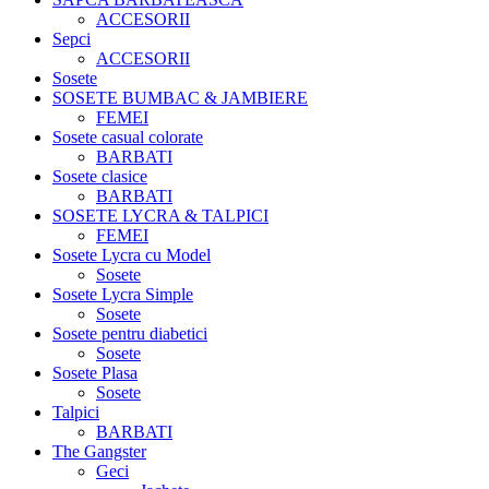
ACCESORII
Sepci
ACCESORII
Sosete
SOSETE BUMBAC & JAMBIERE
FEMEI
Sosete casual colorate
BARBATI
Sosete clasice
BARBATI
SOSETE LYCRA & TALPICI
FEMEI
Sosete Lycra cu Model
Sosete
Sosete Lycra Simple
Sosete
Sosete pentru diabetici
Sosete
Sosete Plasa
Sosete
Talpici
BARBATI
The Gangster
Geci