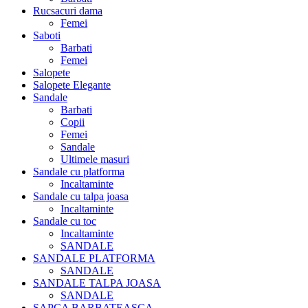
Rucsacuri dama
Femei
Saboti
Barbati
Femei
Salopete
Salopete Elegante
Sandale
Barbati
Copii
Femei
Sandale
Ultimele masuri
Sandale cu platforma
Incaltaminte
Sandale cu talpa joasa
Incaltaminte
Sandale cu toc
Incaltaminte
SANDALE
SANDALE PLATFORMA
SANDALE
SANDALE TALPA JOASA
SANDALE
SAPCA BARBATEASCA