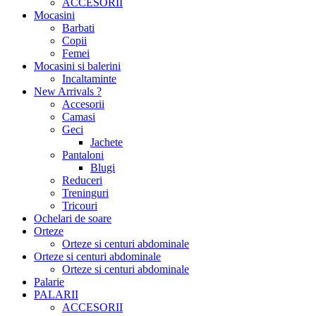
ACCESORII
Mocasini
Barbati
Copii
Femei
Mocasini si balerini
Incaltaminte
New Arrivals ?
Accesorii
Camasi
Geci
Jachete
Pantaloni
Blugi
Reduceri
Treninguri
Tricouri
Ochelari de soare
Orteze
Orteze si centuri abdominale
Orteze si centuri abdominale
Orteze si centuri abdominale
Palarie
PALARII
ACCESORII