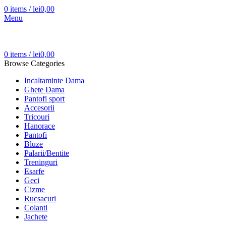
0
items
/
lei
0,00
Menu
0
items
/
lei
0,00
Browse Categories
Incaltaminte Dama
Ghete Dama
Pantofi sport
Accesorii
Tricouri
Hanorace
Pantofi
Bluze
Palarii/Bentite
Treninguri
Esarfe
Geci
Cizme
Rucsacuri
Colanti
Jachete