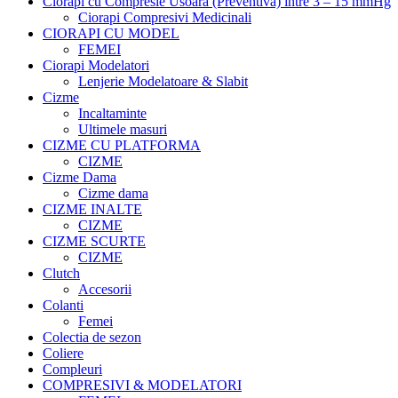
Ciorapi cu Compresie Usoara (Preventiva) intre 3 – 15 mmHg
Ciorapi Compresivi Medicinali
CIORAPI CU MODEL
FEMEI
Ciorapi Modelatori
Lenjerie Modelatoare & Slabit
Cizme
Incaltaminte
Ultimele masuri
CIZME CU PLATFORMA
CIZME
Cizme Dama
Cizme dama
CIZME INALTE
CIZME
CIZME SCURTE
CIZME
Clutch
Accesorii
Colanti
Femei
Colectia de sezon
Coliere
Compleuri
COMPRESIVI & MODELATORI