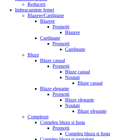
Reduceri
Imbracaminte femei
Blazere/Cardigane
Blazere
Promoții
Blazere
Cardigane
Promoții
Cardigane
Bluze
Bluze casual
Promoții
Bluze casual
Noutati
Bluze casual
Bluze elegante
Promoții
Bluze elegante
Noutati
Bluze elegante
Compleuri
Compleu bluza si fusta
Promoții
Compleu bluza si fusta
Compleu bluza si pantaloni