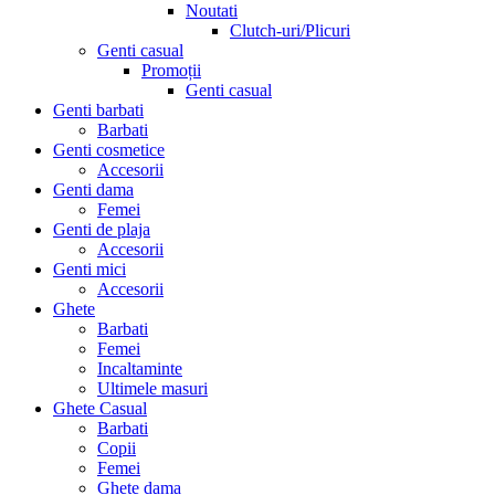
Noutati
Clutch-uri/Plicuri
Genti casual
Promoții
Genti casual
Genti barbati
Barbati
Genti cosmetice
Accesorii
Genti dama
Femei
Genti de plaja
Accesorii
Genti mici
Accesorii
Ghete
Barbati
Femei
Incaltaminte
Ultimele masuri
Ghete Casual
Barbati
Copii
Femei
Ghete dama