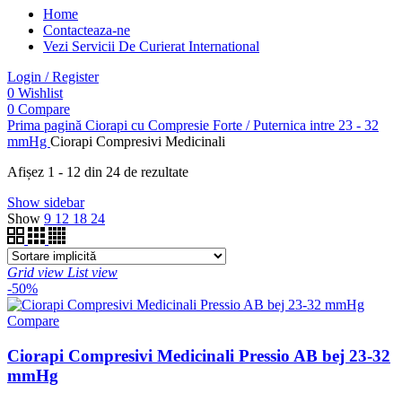
Home
Contacteaza-ne
Vezi Servicii De Curierat International
Login / Register
0
Wishlist
0
Compare
Prima pagină
Ciorapi cu Compresie Forte / Puternica intre 23 - 32
mmHg
Ciorapi Compresivi Medicinali
Afișez 1 - 12 din 24 de rezultate
Show sidebar
Show
9
12
18
24
Grid view
List view
-50%
Compare
Ciorapi Compresivi Medicinali Pressio AB bej 23-32
mmHg