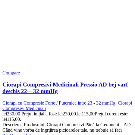
Compare
Ciorapi Compresivi Medicinali Pressio AD bej varf
deschis 22 – 32 mmHg
Ciorapi cu Compresie Forte / Puternica intre 23 - 32 mmHg
,
Ciorapi
Compresivi Medicinali
lei
230,00
Prețul inițial a fost: lei230,00.
lei
115,00
Prețul curent este:
lei115,00.
Descrierea Produsului: Ciorapi Compresivi Până la Genunchi – AD
Când vine vorba de îngrijirea picioarelor tale, nu trebuie să faci