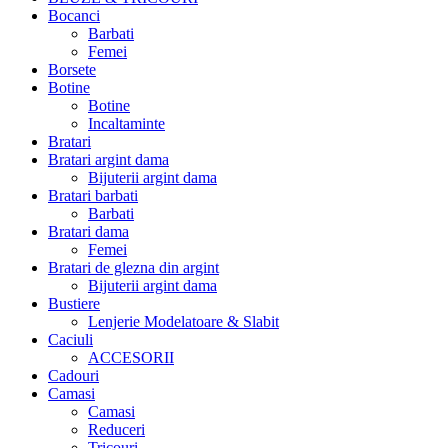
Bocanci
Barbati
Femei
Borsete
Botine
Botine
Incaltaminte
Bratari
Bratari argint dama
Bijuterii argint dama
Bratari barbati
Barbati
Bratari dama
Femei
Bratari de glezna din argint
Bijuterii argint dama
Bustiere
Lenjerie Modelatoare & Slabit
Caciuli
ACCESORII
Cadouri
Camasi
Camasi
Reduceri
Tricouri