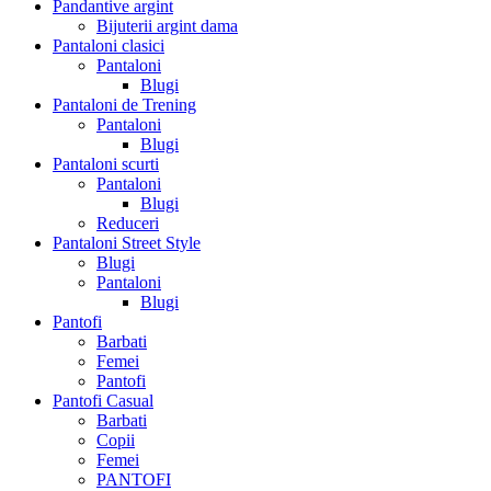
Pandantive argint
Bijuterii argint dama
Pantaloni clasici
Pantaloni
Blugi
Pantaloni de Trening
Pantaloni
Blugi
Pantaloni scurti
Pantaloni
Blugi
Reduceri
Pantaloni Street Style
Blugi
Pantaloni
Blugi
Pantofi
Barbati
Femei
Pantofi
Pantofi Casual
Barbati
Copii
Femei
PANTOFI