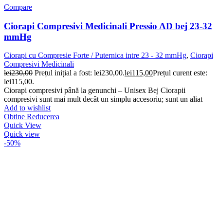
Compare
Ciorapi Compresivi Medicinali Pressio AD bej 23-32
mmHg
Ciorapi cu Compresie Forte / Puternica intre 23 - 32 mmHg
,
Ciorapi
Compresivi Medicinali
lei
230,00
Prețul inițial a fost: lei230,00.
lei
115,00
Prețul curent este:
lei115,00.
Ciorapi compresivi până la genunchi – Unisex Bej Ciorapii
compresivi sunt mai mult decât un simplu accesoriu; sunt un aliat
Add to wishlist
Obtine Reducerea
Quick View
Quick view
-50%