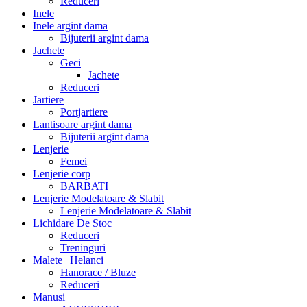
Reduceri
Inele
Inele argint dama
Bijuterii argint dama
Jachete
Geci
Jachete
Reduceri
Jartiere
Portjartiere
Lantisoare argint dama
Bijuterii argint dama
Lenjerie
Femei
Lenjerie corp
BARBATI
Lenjerie Modelatoare & Slabit
Lenjerie Modelatoare & Slabit
Lichidare De Stoc
Reduceri
Treninguri
Malete | Helanci
Hanorace / Bluze
Reduceri
Manusi