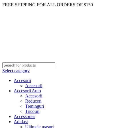
FREE SHIPPING FOR ALL ORDERS OF $150
Select category
Accesorii
Accesorii
Accesorii Auto
Accesorii
Reduceri
Treninguri
Tricouri
Accessories
Adidasi
Ultimele masuri