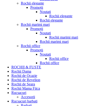
Rochii elegante
Promoții
Noutati
Rochii elegante
Rochii elegante
Rochii marimi mari
Promoții
Noutati
Rochii marimi mari
Rochii marimi mari
Rochii office
Promoții
Noutati
Rochii office
Rochii office
ROCHII & FUSTE
Rochii Dama
Rochii de Ocazie
Rochii de Revelion
Rochii de Seara
Rochii Mama Fiica
Rucsacuri
Accesorii
Rucsacuri barbati
Barbati