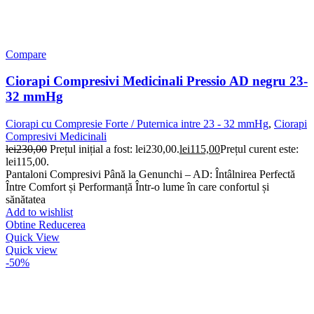
Compare
Ciorapi Compresivi Medicinali Pressio AD negru 23-
32 mmHg
Ciorapi cu Compresie Forte / Puternica intre 23 - 32 mmHg
,
Ciorapi
Compresivi Medicinali
lei
230,00
Prețul inițial a fost: lei230,00.
lei
115,00
Prețul curent este:
lei115,00.
Pantaloni Compresivi Până la Genunchi – AD: Întâlnirea Perfectă
Între Comfort și Performanță Într-o lume în care confortul și
sănătatea
Add to wishlist
Obtine Reducerea
Quick View
Quick view
-50%