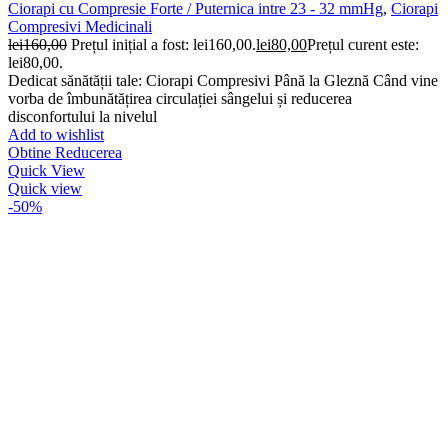
Ciorapi cu Compresie Forte / Puternica intre 23 - 32 mmHg
,
Ciorapi
Compresivi Medicinali
lei
160,00
Prețul inițial a fost: lei160,00.
lei
80,00
Prețul curent este:
lei80,00.
Dedicat sănătății tale: Ciorapi Compresivi Până la Gleznă Când vine
vorba de îmbunătățirea circulației sângelui și reducerea
disconfortului la nivelul
Add to wishlist
Obtine Reducerea
Quick View
Quick view
-50%