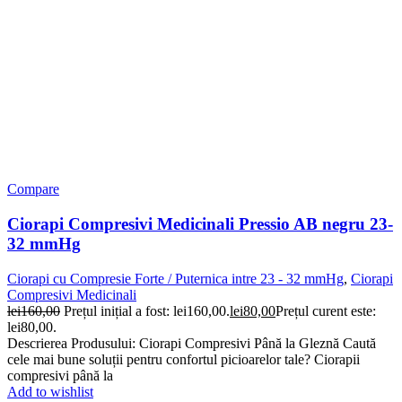
Compare
Ciorapi Compresivi Medicinali Pressio AB negru 23-
32 mmHg
Ciorapi cu Compresie Forte / Puternica intre 23 - 32 mmHg
,
Ciorapi
Compresivi Medicinali
lei
160,00
Prețul inițial a fost: lei160,00.
lei
80,00
Prețul curent este:
lei80,00.
Descrierea Produsului: Ciorapi Compresivi Până la Gleznă Caută
cele mai bune soluții pentru confortul picioarelor tale? Ciorapii
compresivi până la
Add to wishlist