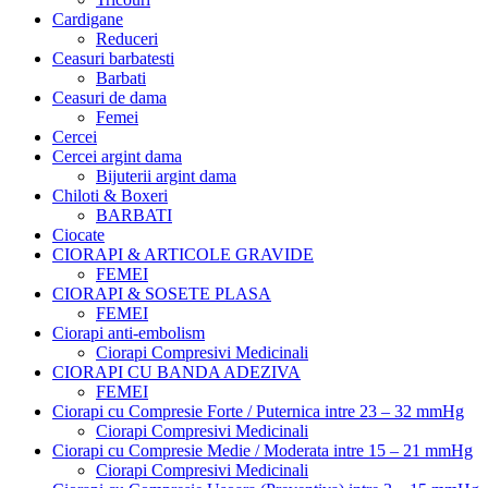
Cardigane
Reduceri
Ceasuri barbatesti
Barbati
Ceasuri de dama
Femei
Cercei
Cercei argint dama
Bijuterii argint dama
Chiloti & Boxeri
BARBATI
Ciocate
CIORAPI & ARTICOLE GRAVIDE
FEMEI
CIORAPI & SOSETE PLASA
FEMEI
Ciorapi anti-embolism
Ciorapi Compresivi Medicinali
CIORAPI CU BANDA ADEZIVA
FEMEI
Ciorapi cu Compresie Forte / Puternica intre 23 – 32 mmHg
Ciorapi Compresivi Medicinali
Ciorapi cu Compresie Medie / Moderata intre 15 – 21 mmHg
Ciorapi Compresivi Medicinali