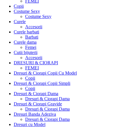
FEMEI
Copii
Costume Sexy
Costume Sexy
Curele
Accesorii
Curele barbati
Barbati
Curele dama
Femei
Cutii bijuterii
Accesorii
DRESURI & CIORAPI
FEMEI
Dresuri & Ciorapi Copii Cu Model
Copii
Dresuri & Ciorapi Copii Simpli
Copii
Dresuri & Ciorapi Dama
Dresuri & Ciorapi Dama
Dresuri & Ciorapi Gravide
Dresuri & Ciorapi Dama
Dresuri Banda Adeziva
Dresuri & Ciorapi Dama
Dresuri cu Model