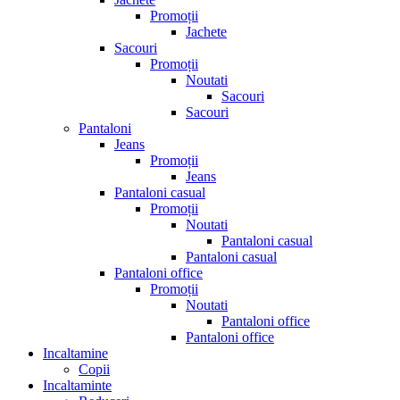
Promoții
Jachete
Sacouri
Promoții
Noutati
Sacouri
Sacouri
Pantaloni
Jeans
Promoții
Jeans
Pantaloni casual
Promoții
Noutati
Pantaloni casual
Pantaloni casual
Pantaloni office
Promoții
Noutati
Pantaloni office
Pantaloni office
Incaltamine
Copii
Incaltaminte