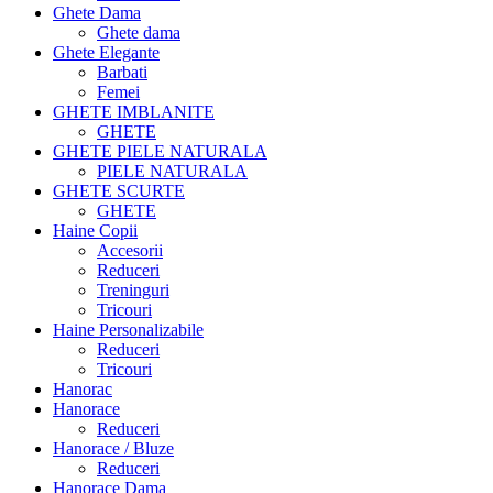
Ghete Dama
Ghete dama
Ghete Elegante
Barbati
Femei
GHETE IMBLANITE
GHETE
GHETE PIELE NATURALA
PIELE NATURALA
GHETE SCURTE
GHETE
Haine Copii
Accesorii
Reduceri
Treninguri
Tricouri
Haine Personalizabile
Reduceri
Tricouri
Hanorac
Hanorace
Reduceri
Hanorace / Bluze
Reduceri
Hanorace Dama