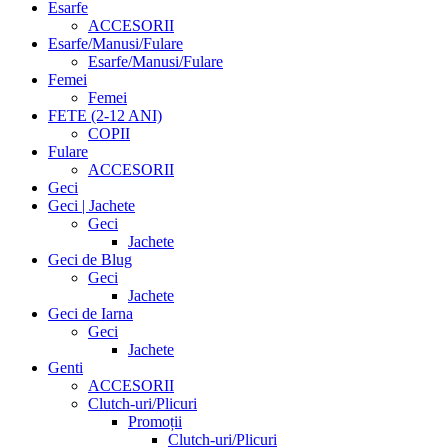
Esarfe
ACCESORII
Esarfe/Manusi/Fulare
Esarfe/Manusi/Fulare
Femei
Femei
FETE (2-12 ANI)
COPII
Fulare
ACCESORII
Geci
Geci | Jachete
Geci
Jachete
Geci de Blug
Geci
Jachete
Geci de Iarna
Geci
Jachete
Genti
ACCESORII
Clutch-uri/Plicuri
Promoții
Clutch-uri/Plicuri