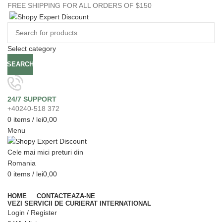
FREE SHIPPING FOR ALL ORDERS OF $150
Select category
SEARCH
24/7 SUPPORT
+40240-518 372
0
items
/
lei
0,00
Menu
0
items
/
lei
0,00
Browse Categories
HOME
CONTACTEAZA-NE
VEZI SERVICII DE CURIERAT INTERNATIONAL
Login / Register