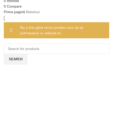
0
Wishlist
0
Compare
Prima pagină
Bebelusi
Nu a fost găsit niciun produs care să se
potrivească cu selecția ta.
SEARCH