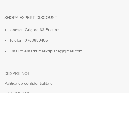
SHOPY EXPERT DISCOUNT
Ionescu Grigore 63 Bucuresti
Telefon: 0763880405
Email fivemarkt.markrtplace@gmail.com
DESPRE NOI
Politica de confidentialitate
LINKURI UTILE
Social Media
Înscrieți-vă la newsletter-ul nostru