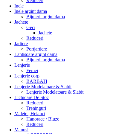
Reduceri
Inele
Inele argint dama
Bijuterii argint dama
Jachete
Geci
Jachete
Reduceri
Jartiere
Portjartiere
Lantisoare argint dama
Bijuterii argint dama
Lenjerie
Femei
Lenjerie corp
BARBATI
Lenjerie Modelatoare & Slabit
Lenjerie Modelatoare & Slabit
Lichidare De Stoc
Reduceri
Treninguri
Malete | Helanci
Hanorace / Bluze
Reduceri
Manusi