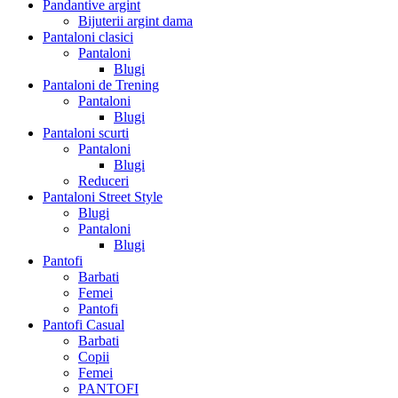
Pandantive argint
Bijuterii argint dama
Pantaloni clasici
Pantaloni
Blugi
Pantaloni de Trening
Pantaloni
Blugi
Pantaloni scurti
Pantaloni
Blugi
Reduceri
Pantaloni Street Style
Blugi
Pantaloni
Blugi
Pantofi
Barbati
Femei
Pantofi
Pantofi Casual
Barbati
Copii
Femei
PANTOFI