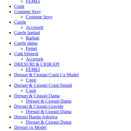
FEMEI
Copii
Costume Sexy
Costume Sexy
Curele
Accesorii
Curele barbati
Barbati
Curele dama
Femei
Cutii bijuterii
Accesorii
DRESURI & CIORAPI
FEMEI
Dresuri & Ciorapi Copii Cu Model
Copii
Dresuri & Ciorapi Copii Simpli
Copii
Dresuri & Ciorapi Dama
Dresuri & Ciorapi Dama
Dresuri & Ciorapi Gravide
Dresuri & Ciorapi Dama
Dresuri Banda Adeziva
Dresuri & Ciorapi Dama
Dresuri cu Model