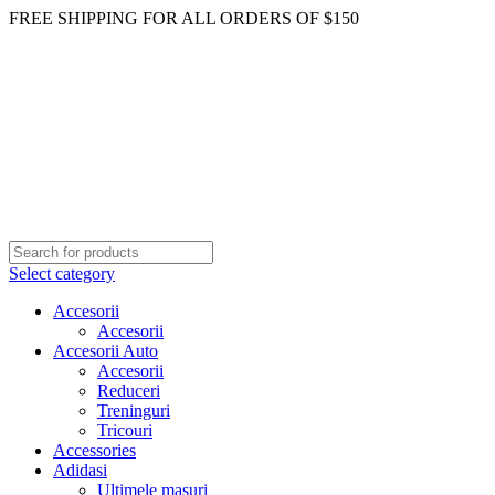
FREE SHIPPING FOR ALL ORDERS OF $150
Select category
Accesorii
Accesorii
Accesorii Auto
Accesorii
Reduceri
Treninguri
Tricouri
Accessories
Adidasi
Ultimele masuri