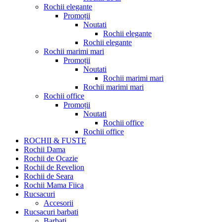
Rochii elegante
Promoții
Noutati
Rochii elegante
Rochii elegante
Rochii marimi mari
Promoții
Noutati
Rochii marimi mari
Rochii marimi mari
Rochii office
Promoții
Noutati
Rochii office
Rochii office
ROCHII & FUSTE
Rochii Dama
Rochii de Ocazie
Rochii de Revelion
Rochii de Seara
Rochii Mama Fiica
Rucsacuri
Accesorii
Rucsacuri barbati
Barbati