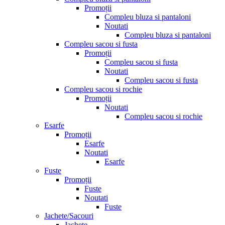
Promoții
Compleu bluza si pantaloni
Noutati
Compleu bluza si pantaloni
Compleu sacou si fusta
Promoții
Compleu sacou si fusta
Noutati
Compleu sacou si fusta
Compleu sacou si rochie
Promoții
Noutati
Compleu sacou si rochie
Esarfe
Promoții
Esarfe
Noutati
Esarfe
Fuste
Promoții
Fuste
Noutati
Fuste
Jachete/Sacouri
Jachete