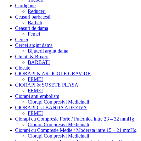
Cardigane
Reduceri
Ceasuri barbatesti
Barbati
Ceasuri de dama
Femei
Cercei
Cercei argint dama
Bijuterii argint dama
Chiloti & Boxeri
BARBATI
Ciocate
CIORAPI & ARTICOLE GRAVIDE
FEMEI
CIORAPI & SOSETE PLASA
FEMEI
Ciorapi anti-embolism
Ciorapi Compresivi Medicinali
CIORAPI CU BANDA ADEZIVA
FEMEI
Ciorapi cu Compresie Forte / Puternica intre 23 – 32 mmHg
Ciorapi Compresivi Medicinali
Ciorapi cu Compresie Medie / Moderata intre 15 – 21 mmHg
Ciorapi Compresivi Medicinali