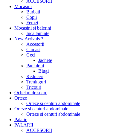
ACCESORII
Mocasini
Barbati
Copii
Femei
Mocasini si balerini
Incaltaminte
New Arrivals ?
Accesorii
Camasi
Geci
Jachete
Pantaloni
Blugi
Reduceri
Treninguri
Tricouri
Ochelari de soare
Orteze
Orteze si centuri abdominale
Orteze si centuri abdominale
Orteze si centuri abdominale
Palarie
PALARII
ACCESORII