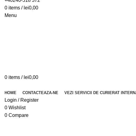
+40240-518 372
0
items
/
lei
0,00
Menu
0
items
/
lei
0,00
Browse Categories
HOME
CONTACTEAZA-NE
VEZI SERVICII DE CURIERAT INTER
Login / Register
0
Wishlist
0
Compare
Click to enlarge