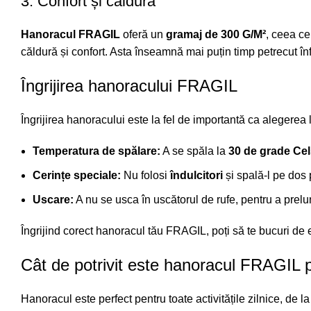
3. Confort și căldură
Hanoracul FRAGIL
oferă un
gramaj de 300 G/M²
, ceea ce
căldură și confort. Asta înseamnă mai puțin timp petrecut înf
Îngrijirea hanoracului FRAGIL
Îngrijirea hanoracului este la fel de importantă ca alegerea lu
Temperatura de spălare:
A se spăla la
30 de grade Cel
Cerințe speciale:
Nu folosi
îndulcitori
și spală-l pe dos p
Uscare:
A nu se usca în uscătorul de rufe, pentru a prelu
Îngrijind corect hanoracul tău FRAGIL, poți să te bucuri de e
Cât de potrivit este hanoracul FRAGIL p
Hanoracul este perfect pentru toate activitățile zilnice, de l