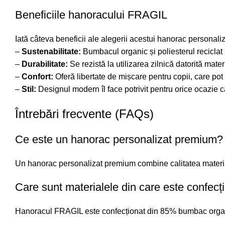
Beneficiile hanoracului FRAGIL
Iată câteva beneficii ale alegerii acestui hanorac personaliz
–
Sustenabilitate:
Bumbacul organic și poliesterul reciclat 
–
Durabilitate:
Se rezistă la utilizarea zilnică datorită mate
–
Confort:
Oferă libertate de mișcare pentru
copii
, care pot 
–
Stil:
Designul modern îl face potrivit pentru orice ocazie c
Întrebări frecvente (FAQs)
Ce este un hanorac personalizat premium?
Un hanorac personalizat premium combine calitatea materiale
Care sunt materialele din care este confe
Hanoracul FRAGIL este confecționat din 85% bumbac organic 