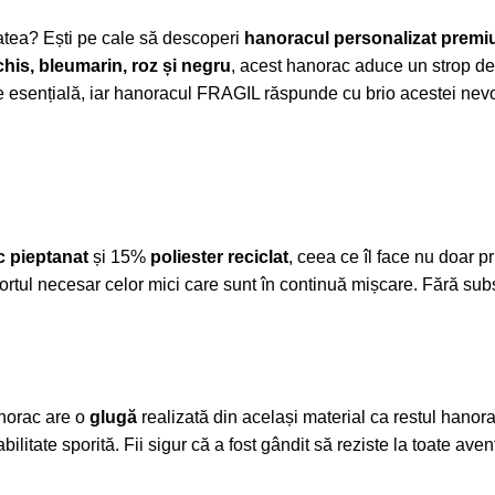
itatea? Ești pe cale să descoperi
hanoracul personalizat premi
schis, bleumarin, roz și negru
, acest hanorac aduce un strop de 
ste esențială, iar hanoracul FRAGIL răspunde cu brio acestei nevo
 pieptanat
și 15%
poliester reciclat
, ceea ce îl face nu doar p
fortul necesar celor mici care sunt în continuă mișcare. Fără su
anorac are o
glugă
realizată din același material ca restul hanorac
litate sporită. Fii sigur că a fost gândit să reziste la toate aven