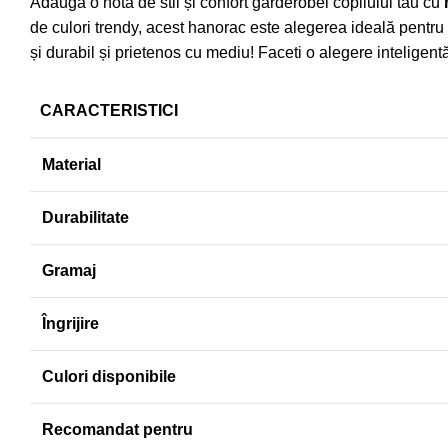
Adaugă o notă de stil și confort garderobei copilului tău cu
de culori trendy, acest hanorac este alegerea ideală pentru 
și durabil și prietenos cu mediu! Faceti o alegere inteligent
CARACTERISTICI
Material
Durabilitate
Gramaj
Îngrijire
Culori disponibile
Recomandat pentru