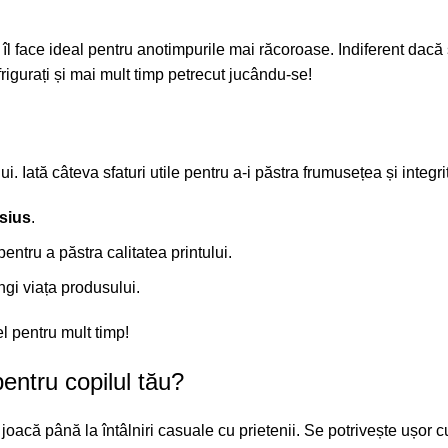
 îl face ideal pentru anotimpurile mai răcoroase. Indiferent dacă s
rigurați și mai mult timp petrecut jucându-se!
i. Iată câteva sfaturi utile pentru a-i păstra frumusețea și integri
sius
.
entru a păstra calitatea printului.
ngi viața produsului.
l pentru mult timp!
entru copilul tău?
a joacă până la întâlniri casuale cu prietenii. Se potrivește ușor c