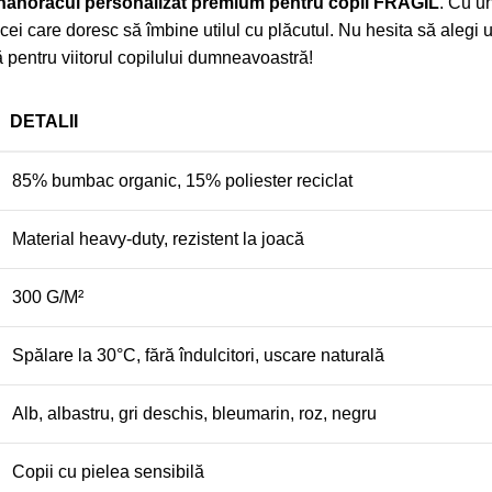
hanoracul personalizat premium pentru copii FRAGIL
. Cu u
cei care doresc să îmbine utilul cu plăcutul. Nu hesita să alegi 
ă pentru viitorul copilului dumneavoastră!
DETALII
85% bumbac organic, 15% poliester reciclat
Material heavy-duty, rezistent la joacă
300 G/M²
Spălare la 30°C, fără îndulcitori, uscare naturală
Alb, albastru, gri deschis, bleumarin, roz, negru
Copii cu pielea
sensibilă