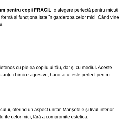
um pentru copii FRAGIL
, o alegere perfectă pentru micuții
formă și funcționalitate în garderoba celor mici. Când vine
i.
rietenos cu pielea copilului tău, dar și cu mediul. Aceste
bstanțe chimice agresive, hanoracul este perfect pentru
ului, oferind un aspect unitar. Manșetele și tivul inferior
turile celor mici, fără a compromite estetica.