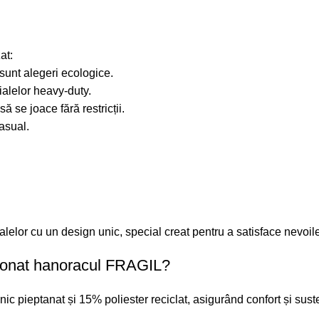
at:
sunt alegeri ecologice.
rialelor heavy-duty.
să se joace fără restricții.
asual.
lor cu un design unic, special creat pentru a satisface nevoile 
cționat hanoracul FRAGIL?
pieptanat și 15% poliester reciclat, asigurând confort și suste