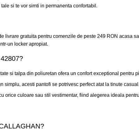
tale si te vor simti in permanenta confortabil.
ivrare gratuita pentru comenzile de peste 249 RON acasa sau la
dintr-un locker apropiat.
, 42807?
te si talpa din poliuretan ofera un confort exceptional pentru pi
simplu, acesti pantofi se potrivesc perfect atat la tinute casual,
 cu orice culoare sau stil vestimentar, fiind alegerea ideala pent
fii CALLAGHAN?