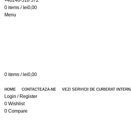
+40240-518 372
0
items
/
lei
0,00
Menu
0
items
/
lei
0,00
Browse Categories
HOME
CONTACTEAZA-NE
VEZI SERVICII DE CURIERAT INTER
Login / Register
0
Wishlist
0
Compare
-63%