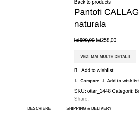
Back to products
Pantofi CALLAGH
naturala
Prețul
Prețul
lei
699,00
lei
258,00
inițial
curent
a
este:
VEZI MAI MULTE DETALII
fost:
lei258,00.
Add to wishlist
lei699,00.
Compare
Add to wishlist
SKU:
otter_1448
Categorii:
B
Share:
DESCRIERE
SHIPPING & DELIVERY