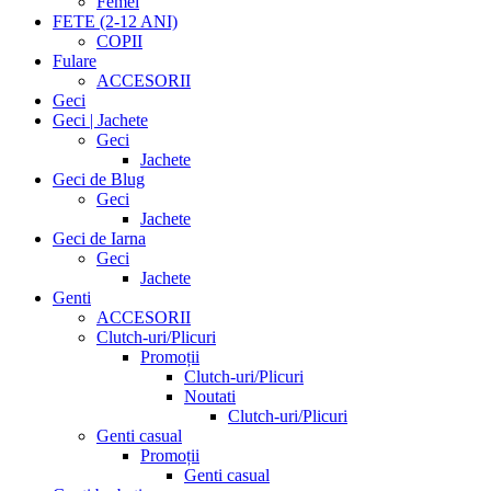
Femei
FETE (2-12 ANI)
COPII
Fulare
ACCESORII
Geci
Geci | Jachete
Geci
Jachete
Geci de Blug
Geci
Jachete
Geci de Iarna
Geci
Jachete
Genti
ACCESORII
Clutch-uri/Plicuri
Promoții
Clutch-uri/Plicuri
Noutati
Clutch-uri/Plicuri
Genti casual
Promoții
Genti casual