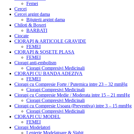
Femei
Cercei
Cercei argint dama
Bijuterii argint dama
Chiloti & Boxeri
BARBATI
Ciocate
CIORAPI & ARTICOLE GRAVIDE
FEMEI
CIORAPI & SOSETE PLASA
FEMEI
Ciorapi anti-embolism
Ciorapi Compresivi Medicinali
CIORAPI CU BANDA ADEZIVA
FEMEI
Ciorapi cu Compresie Forte / Puternica intre 23 – 32 mmHg
Ciorapi Compresivi Medicinali
Ciorapi cu Compresie Medie / Moderata intre 15 – 21 mmHg
Ciorapi Compresivi Medicinali
Ciorapi cu Compresie Usoara (Preventiva) intre 3 – 15 mmHg
Ciorapi Compresivi Medicinali
CIORAPI CU MODEL
FEMEI
Ciorapi Modelatori
Lenjerie Modelatoare & Slabit