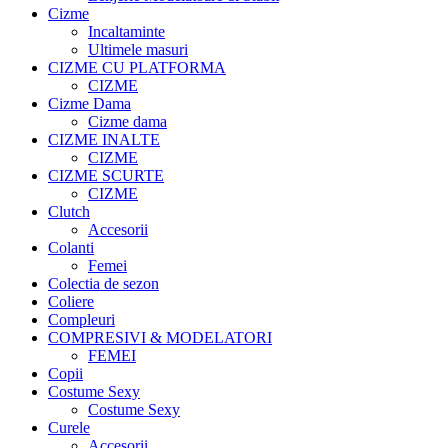
Cizme
Incaltaminte
Ultimele masuri
CIZME CU PLATFORMA
CIZME
Cizme Dama
Cizme dama
CIZME INALTE
CIZME
CIZME SCURTE
CIZME
Clutch
Accesorii
Colanti
Femei
Colectia de sezon
Coliere
Compleuri
COMPRESIVI & MODELATORI
FEMEI
Copii
Costume Sexy
Costume Sexy
Curele
Accesorii