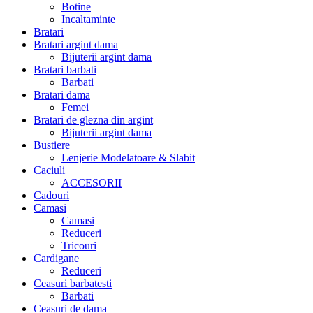
Botine
Incaltaminte
Bratari
Bratari argint dama
Bijuterii argint dama
Bratari barbati
Barbati
Bratari dama
Femei
Bratari de glezna din argint
Bijuterii argint dama
Bustiere
Lenjerie Modelatoare & Slabit
Caciuli
ACCESORII
Cadouri
Camasi
Camasi
Reduceri
Tricouri
Cardigane
Reduceri
Ceasuri barbatesti
Barbati
Ceasuri de dama