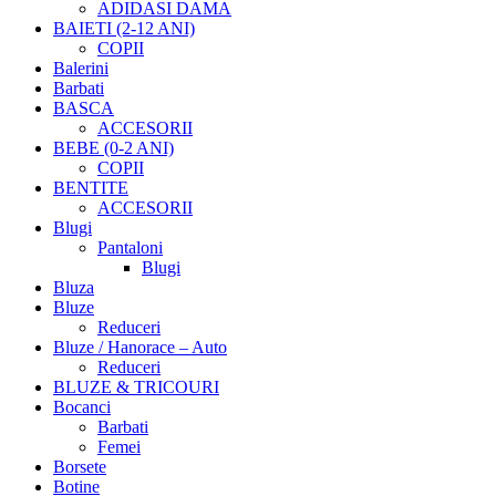
ADIDASI DAMA
BAIETI (2-12 ANI)
COPII
Balerini
Barbati
BASCA
ACCESORII
BEBE (0-2 ANI)
COPII
BENTITE
ACCESORII
Blugi
Pantaloni
Blugi
Bluza
Bluze
Reduceri
Bluze / Hanorace – Auto
Reduceri
BLUZE & TRICOURI
Bocanci
Barbati
Femei
Borsete
Botine