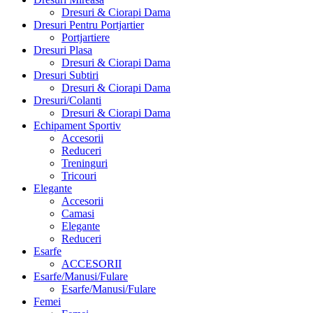
Dresuri & Ciorapi Dama
Dresuri Pentru Portjartier
Portjartiere
Dresuri Plasa
Dresuri & Ciorapi Dama
Dresuri Subtiri
Dresuri & Ciorapi Dama
Dresuri/Colanti
Dresuri & Ciorapi Dama
Echipament Sportiv
Accesorii
Reduceri
Treninguri
Tricouri
Elegante
Accesorii
Camasi
Elegante
Reduceri
Esarfe
ACCESORII
Esarfe/Manusi/Fulare
Esarfe/Manusi/Fulare
Femei